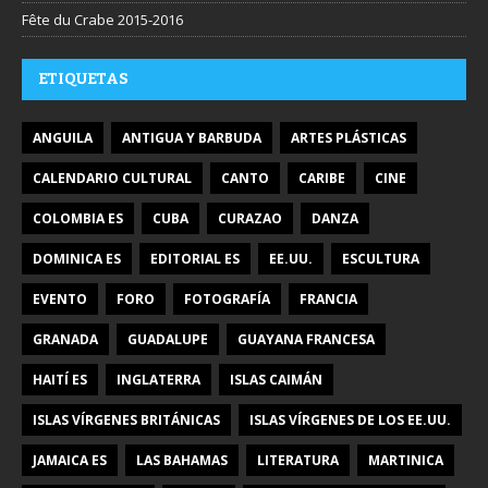
Fête du Crabe 2015-2016
ETIQUETAS
ANGUILA
ANTIGUA Y BARBUDA
ARTES PLÁSTICAS
CALENDARIO CULTURAL
CANTO
CARIBE
CINE
COLOMBIA ES
CUBA
CURAZAO
DANZA
DOMINICA ES
EDITORIAL ES
EE.UU.
ESCULTURA
EVENTO
FORO
FOTOGRAFÍA
FRANCIA
GRANADA
GUADALUPE
GUAYANA FRANCESA
HAITÍ ES
INGLATERRA
ISLAS CAIMÁN
ISLAS VÍRGENES BRITÁNICAS
ISLAS VÍRGENES DE LOS EE.UU.
JAMAICA ES
LAS BAHAMAS
LITERATURA
MARTINICA