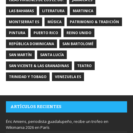
LAS BAHAMAS
LITERATURA
MARTINICA
MONTSERRAT ES
MÚSICA
PATRIMONIO & TRADICIÓN
PINTURA
PUERTO RICO
REINO UNIDO
REPÚBLICA DOMINICANA
SAN BARTOLOMÉ
SAN MARTÍN
SANTA LUCÍA
SAN VICENTE & LAS GRANADINAS
TEATRO
TRINIDAD Y TOBAGO
VENEZUELA ES
ARTÍCULOS RECIENTES
Éric Amiens, periodista guadalupeño, recibe un trofeo en
Wikimania 2026 en París