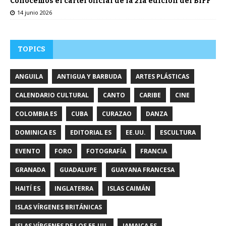
Conocemos el cartel oficial de la 21a edición del BIFF
14 junio 2026
TOPICS
ANGUILA
ANTIGUA Y BARBUDA
ARTES PLÁSTICAS
CALENDARIO CULTURAL
CANTO
CARIBE
CINE
COLOMBIA ES
CUBA
CURAZAO
DANZA
DOMINICA ES
EDITORIAL ES
EE.UU.
ESCULTURA
EVENTO
FORO
FOTOGRAFÍA
FRANCIA
GRANADA
GUADALUPE
GUAYANA FRANCESA
HAITÍ ES
INGLATERRA
ISLAS CAIMÁN
ISLAS VÍRGENES BRITÁNICAS
ISLAS VÍRGENES DE LOS EE.UU.
JAMAICA ES