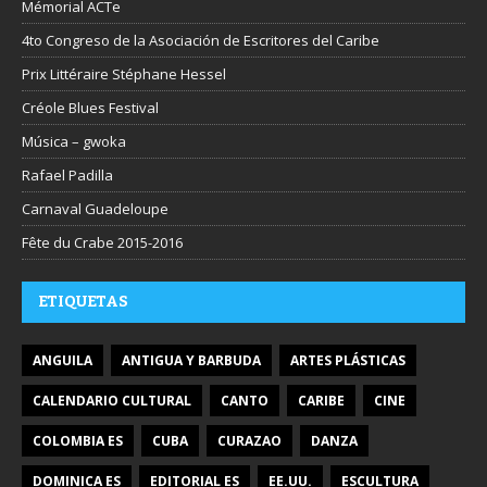
Mémorial ACTe
4to Congreso de la Asociación de Escritores del Caribe
Prix Littéraire Stéphane Hessel
Créole Blues Festival
Música – gwoka
Rafael Padilla
Carnaval Guadeloupe
Fête du Crabe 2015-2016
ETIQUETAS
ANGUILA
ANTIGUA Y BARBUDA
ARTES PLÁSTICAS
CALENDARIO CULTURAL
CANTO
CARIBE
CINE
COLOMBIA ES
CUBA
CURAZAO
DANZA
DOMINICA ES
EDITORIAL ES
EE.UU.
ESCULTURA