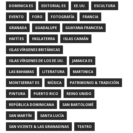
DOMINICA ES
EDITORIAL ES
EE.UU.
ESCULTURA
EVENTO
FORO
FOTOGRAFÍA
FRANCIA
GRANADA
GUADALUPE
GUAYANA FRANCESA
HAITÍ ES
INGLATERRA
ISLAS CAIMÁN
ISLAS VÍRGENES BRITÁNICAS
ISLAS VÍRGENES DE LOS EE.UU.
JAMAICA ES
LAS BAHAMAS
LITERATURA
MARTINICA
MONTSERRAT ES
MÚSICA
PATRIMONIO & TRADICIÓN
PINTURA
PUERTO RICO
REINO UNIDO
REPÚBLICA DOMINICANA
SAN BARTOLOMÉ
SAN MARTÍN
SANTA LUCÍA
SAN VICENTE & LAS GRANADINAS
TEATRO