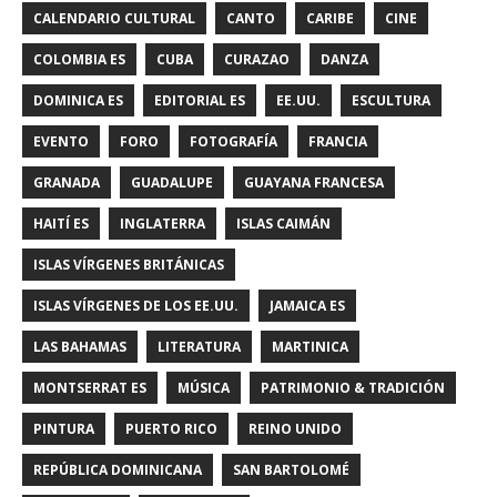
CALENDARIO CULTURAL
CANTO
CARIBE
CINE
COLOMBIA ES
CUBA
CURAZAO
DANZA
DOMINICA ES
EDITORIAL ES
EE.UU.
ESCULTURA
EVENTO
FORO
FOTOGRAFÍA
FRANCIA
GRANADA
GUADALUPE
GUAYANA FRANCESA
HAITÍ ES
INGLATERRA
ISLAS CAIMÁN
ISLAS VÍRGENES BRITÁNICAS
ISLAS VÍRGENES DE LOS EE.UU.
JAMAICA ES
LAS BAHAMAS
LITERATURA
MARTINICA
MONTSERRAT ES
MÚSICA
PATRIMONIO & TRADICIÓN
PINTURA
PUERTO RICO
REINO UNIDO
REPÚBLICA DOMINICANA
SAN BARTOLOMÉ