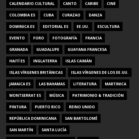
CALENDARIO CULTURAL
CANTO
CARIBE
CINE
COLOMBIA ES
CUBA
CURAZAO
DANZA
DOMINICA ES
EDITORIAL ES
EE.UU.
ESCULTURA
EVENTO
FORO
FOTOGRAFÍA
FRANCIA
GRANADA
GUADALUPE
GUAYANA FRANCESA
HAITÍ ES
INGLATERRA
ISLAS CAIMÁN
ISLAS VÍRGENES BRITÁNICAS
ISLAS VÍRGENES DE LOS EE.UU.
JAMAICA ES
LAS BAHAMAS
LITERATURA
MARTINICA
MONTSERRAT ES
MÚSICA
PATRIMONIO & TRADICIÓN
PINTURA
PUERTO RICO
REINO UNIDO
REPÚBLICA DOMINICANA
SAN BARTOLOMÉ
SAN MARTÍN
SANTA LUCÍA