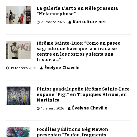
La galería L’Art S’en Mêle presenta
“Métamorphose”
Kariculture.net
20 marzo 2026
Jérôme Sainte-Luce: “Como un paseo
sagrado que hace que la mirada se
centre en los rostros y sienta una
historia…”
Évelyne Chaville
19 febrero 2026
Pintor guadalupeño Jérôme Sainte-Luce
expone “Figi” en Tropiques Atrium, en
Martinica
Évelyne Chaville
10 enero 2026
Foodîles y Éditions Nèg Mawon
presentan “Foufou, fragments