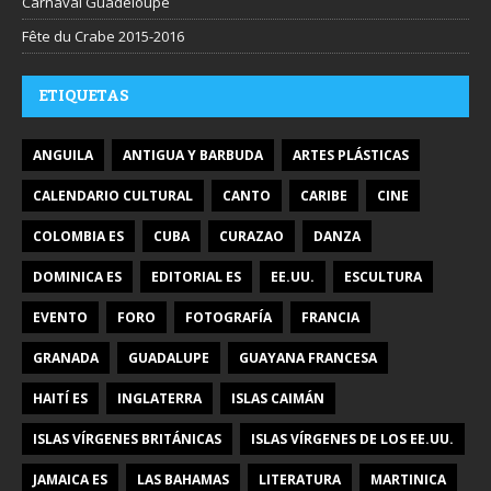
Carnaval Guadeloupe
Fête du Crabe 2015-2016
ETIQUETAS
ANGUILA
ANTIGUA Y BARBUDA
ARTES PLÁSTICAS
CALENDARIO CULTURAL
CANTO
CARIBE
CINE
COLOMBIA ES
CUBA
CURAZAO
DANZA
DOMINICA ES
EDITORIAL ES
EE.UU.
ESCULTURA
EVENTO
FORO
FOTOGRAFÍA
FRANCIA
GRANADA
GUADALUPE
GUAYANA FRANCESA
HAITÍ ES
INGLATERRA
ISLAS CAIMÁN
ISLAS VÍRGENES BRITÁNICAS
ISLAS VÍRGENES DE LOS EE.UU.
JAMAICA ES
LAS BAHAMAS
LITERATURA
MARTINICA