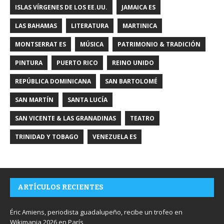
ISLAS VÍRGENES DE LOS EE.UU.
JAMAICA ES
LAS BAHAMAS
LITERATURA
MARTINICA
MONTSERRAT ES
MÚSICA
PATRIMONIO & TRADICIÓN
PINTURA
PUERTO RICO
REINO UNIDO
REPÚBLICA DOMINICANA
SAN BARTOLOMÉ
SAN MARTÍN
SANTA LUCÍA
SAN VICENTE & LAS GRANADINAS
TEATRO
TRINIDAD Y TOBAGO
VENEZUELA ES
ARTÍCULOS RECIENTES
Éric Amiens, periodista guadalupeño, recibe un trofeo en
Wikimania 2026 en París