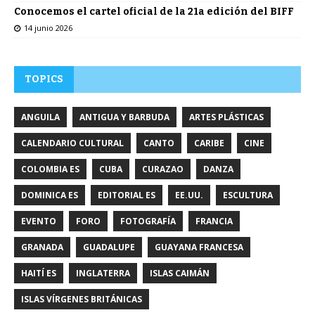
Conocemos el cartel oficial de la 21a edición del BIFF
14 junio 2026
TOPICS
ANGUILA
ANTIGUA Y BARBUDA
ARTES PLÁSTICAS
CALENDARIO CULTURAL
CANTO
CARIBE
CINE
COLOMBIA ES
CUBA
CURAZAO
DANZA
DOMINICA ES
EDITORIAL ES
EE.UU.
ESCULTURA
EVENTO
FORO
FOTOGRAFÍA
FRANCIA
GRANADA
GUADALUPE
GUAYANA FRANCESA
HAITÍ ES
INGLATERRA
ISLAS CAIMÁN
ISLAS VÍRGENES BRITÁNICAS