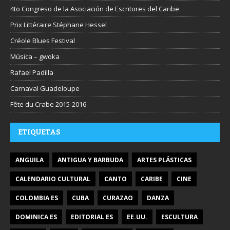
4to Congreso de la Asociación de Escritores del Caribe
Prix Littéraire Stéphane Hessel
Créole Blues Festival
Música – gwoka
Rafael Padilla
Carnaval Guadeloupe
Fête du Crabe 2015-2016
ETIQUETAS
ANGUILA
ANTIGUA Y BARBUDA
ARTES PLÁSTICAS
CALENDARIO CULTURAL
CANTO
CARIBE
CINE
COLOMBIA ES
CUBA
CURAZAO
DANZA
DOMINICA ES
EDITORIAL ES
EE.UU.
ESCULTURA