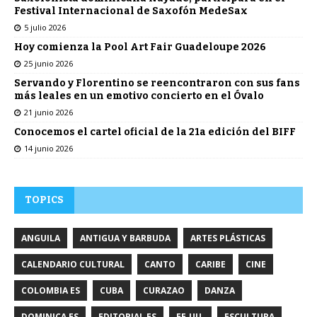
Festival Internacional de Saxofón MedeSax
5 julio 2026
Hoy comienza la Pool Art Fair Guadeloupe 2026
25 junio 2026
Servando y Florentino se reencontraron con sus fans
más leales en un emotivo concierto en el Óvalo
21 junio 2026
Conocemos el cartel oficial de la 21a edición del BIFF
14 junio 2026
TOPICS
ANGUILA
ANTIGUA Y BARBUDA
ARTES PLÁSTICAS
CALENDARIO CULTURAL
CANTO
CARIBE
CINE
COLOMBIA ES
CUBA
CURAZAO
DANZA
DOMINICA ES
EDITORIAL ES
EE.UU.
ESCULTURA