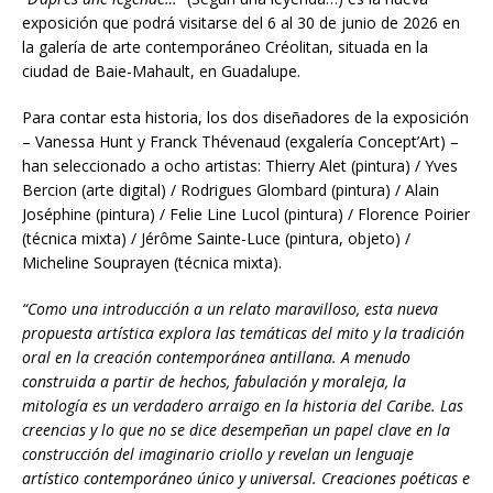
exposición que podrá visitarse del 6 al 30 de junio de 2026 en
la galería de arte contemporáneo Créolitan, situada en la
ciudad de Baie-Mahault, en Guadalupe.
Para contar esta historia, los dos dise
ñ
adore
s de la exposición
– Vanessa Hunt y Franck Thévenaud (exgalería Concept’Art) –
han seleccionado a ocho artistas: Thierry Alet (pintura) / Yves
Bercion (arte digital) / Rodrigues Glombard (pintura) / Alain
Joséphine (pintura) / Felie Line Lucol (pintura) / Florence Poirier
(técnica mixta) / Jérôme Sainte-Luce (pintura, objeto) /
Micheline Souprayen (técnica mixta).
“Como una introducción a un relato maravilloso, esta nueva
propuesta artística explora las temáticas del mito y la tradición
oral en la creación contemporánea antillana. A menudo
construida a partir de hechos, fabulación y moraleja, la
mitología es un verdadero arraigo en la historia del Caribe. Las
creencias y lo que no se dice desempeñan un papel clave en la
construcción del imaginario criollo y revelan un lenguaje
artístico contemporáneo único y universal. Creaciones poéticas e