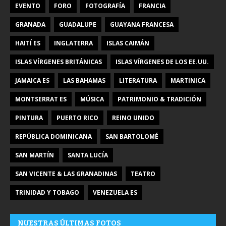
EVENTO
FORO
FOTOGRAFÍA
FRANCIA
GRANADA
GUADALUPE
GUAYANA FRANCESA
HAITÍ ES
INGLATERRA
ISLAS CAIMÁN
ISLAS VÍRGENES BRITÁNICAS
ISLAS VÍRGENES DE LOS EE.UU.
JAMAICA ES
LAS BAHAMAS
LITERATURA
MARTINICA
MONTSERRAT ES
MÚSICA
PATRIMONIO & TRADICIÓN
PINTURA
PUERTO RICO
REINO UNIDO
REPÚBLICA DOMINICANA
SAN BARTOLOMÉ
SAN MARTÍN
SANTA LUCÍA
SAN VICENTE & LAS GRANADINAS
TEATRO
TRINIDAD Y TOBAGO
VENEZUELA ES
NUESTRAS ÚLTIMAS FOTOS