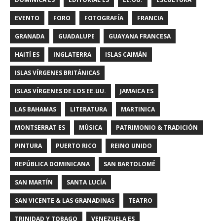
EVENTO
FORO
FOTOGRAFÍA
FRANCIA
GRANADA
GUADALUPE
GUAYANA FRANCESA
HAITÍ ES
INGLATERRA
ISLAS CAIMÁN
ISLAS VÍRGENES BRITÁNICAS
ISLAS VÍRGENES DE LOS EE.UU.
JAMAICA ES
LAS BAHAMAS
LITERATURA
MARTINICA
MONTSERRAT ES
MÚSICA
PATRIMONIO & TRADICIÓN
PINTURA
PUERTO RICO
REINO UNIDO
REPÚBLICA DOMINICANA
SAN BARTOLOMÉ
SAN MARTÍN
SANTA LUCÍA
SAN VICENTE & LAS GRANADINAS
TEATRO
TRINIDAD Y TOBAGO
VENEZUELA ES