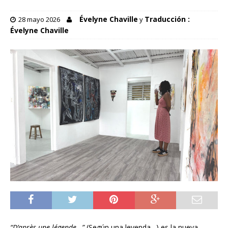
Évelyne Chaville
Traducción :
28 mayo 2026
y
Évelyne Chaville
“D’après une légende…”
(Según una leyenda…) es la nueva