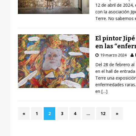
12 de abril de 2024,
con la asociación Jip
Terre. No sabemos 
El pintor Jip
en las “enfe
19 marzo 2024
Del 28 de febrero al
en el hall de entrad
Terre una exposición 
enfermedades raras. E
en
[…]
«
1
2
3
4
…
12
»