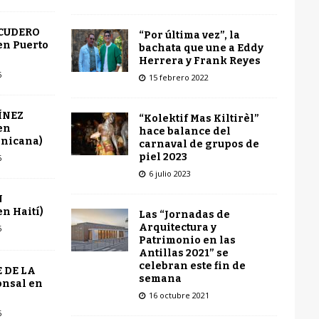
SCUDERO
“Por última vez”, la
en Puerto
bachata que une a Eddy
Herrera y Frank Reyes
6
15 febrero 2022
ÍNEZ
“Kolektif Mas Kiltirèl”
en
hace balance del
inicana)
carnaval de grupos de
piel 2023
6
6 julio 2023
N
n Haití)
Las “Jornadas de
Arquitectura y
6
Patrimonio en las
Antillas 2021” se
celebran este fin de
 DE LA
semana
onsal en
16 octubre 2021
6