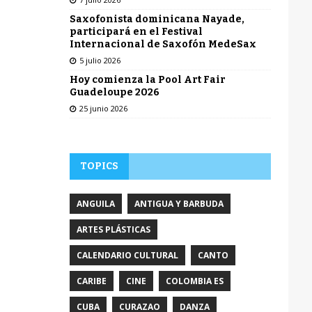
Saxofonista dominicana Nayade,
participará en el Festival
Internacional de Saxofón MedeSax
5 julio 2026
Hoy comienza la Pool Art Fair
Guadeloupe 2026
25 junio 2026
TOPICS
ANGUILA
ANTIGUA Y BARBUDA
ARTES PLÁSTICAS
CALENDARIO CULTURAL
CANTO
CARIBE
CINE
COLOMBIA ES
CUBA
CURAZAO
DANZA