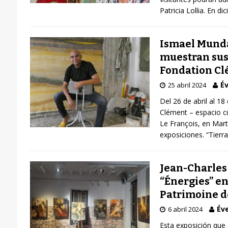
Patricia Lollia. En d
Ismael Munda
muestran sus 
Fondation C
Év
25 abril 2024
Del 26 de abril al 18
Clément – espacio cu
Le François, en Mar
exposiciones. “Tier
Jean-Charles
“Énergies” en
Patrimoine d
Éve
6 abril 2024
Esta exposición que 