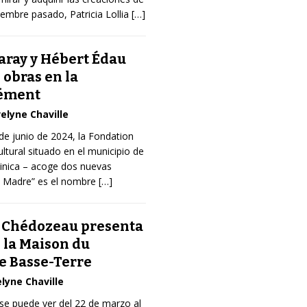
iciembre pasado, Patricia Lollia
[…]
ray y Hébert Édau
obras en la
lément
elyne Chaville
 de junio de 2024, la Fondation
ltural situado en el municipio de
tinica – acoge dos nuevas
ra Madre” es el nombre
[…]
 Chédozeau presenta
 la Maison du
e Basse-Terre
lyne Chaville
se puede ver del 22 de marzo al