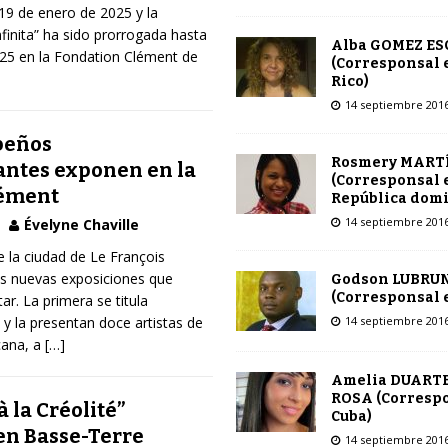
19 de enero de 2025 y la
finita” ha sido prorrogada hasta
Alba GOMEZ E
025 en la Fondation Clément de
(Corresponsal 
Rico)
14 septiembre 201
beños
Rosmery MART
ntes exponen en la
(Corresponsal 
lément
República dom
14 septiembre 201
Évelyne Chaville
e la ciudad de Le François
os nuevas exposiciones que
Godson LUBRU
(Corresponsal e
ar. La primera se titula
14 septiembre 201
 y la presentan doce artistas de
cana, a
[…]
Amelia DUARTE
ROSA (Corresp
 la Créolité”
Cuba)
en Basse-Terre
14 septiembre 201