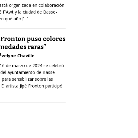
 está organizada en colaboración
é F’Awt y la ciudad de Basse-
en qué año
[…]
é Fronton puso colores
rmedades raras”
Évelyne Chaville
 16 de marzo de 2024 se celebró
a del ayuntamiento de Basse-
para sensibilizar sobre las
l artista Jipé Fronton participó