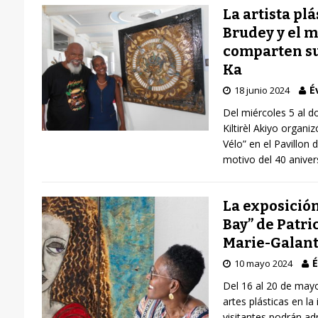
La artista pl
Brudey y el 
comparten su
Ka
É
18 junio 2024
Del miércoles 5 al 
Kiltirèl Akiyo organi
Vélo” en el Pavillon d
motivo del 40 aniver
La exposición
Bay” de Patric
Marie-Galan
É
10 mayo 2024
Del 16 al 20 de mayo,
artes plásticas en la
visitantes podrán adm