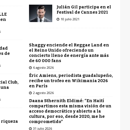
Julián Gil participa en el
Festival de Cannes 2021
LLE
10 julio 2021
 en
6
Shaggy enciende el Reggae Land en
udad
el Reino Unido ofreciendo un
es de
concierto lleno de energía ante más
de 60 000 fans
6
6 agosto 2026
Éric Amiens, periodista guadalupeño,
recibe un trofeo en Wikimania 2026
ial Club,
en París
 una
2 agosto 2026
6
Daana Sthernith Eldimé: “En Haití
compartimos esta misma visión de un
acceso democrático y abierto a la
cultura, por eso, desde 2020, me he
 riqueza
comprometido”
31 julio 2026