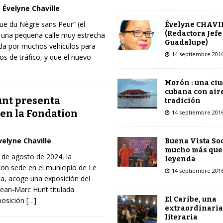
Évelyne Chaville
rue du Nègre sans Peur” (el
Évelyne CHAVI
(Redactora Jefe
 una pequeña calle muy estrecha
Guadalupe)
ada por muchos vehículos para
14 septiembre 201
os de tráfico, y que el nuevo
Morón : una ci
cubana con air
nt presenta
tradición
 en la Fondation
14 septiembre 201
velyne Chaville
Buena Vista Soc
mucho más que
8 de agosto de 2024, la
leyenda
on sede en el municipio de Le
14 septiembre 201
ca, acoge una exposición del
Jean-Marc Hunt titulada
El Caribe, una
posición
[…]
extraordinaria
literaria