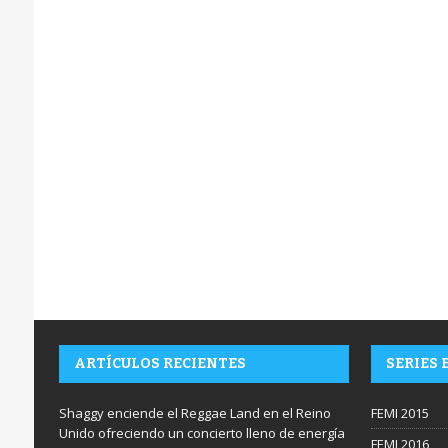
ARTÍCULOS RECIENTES
SERIES 
Shaggy enciende el Reggae Land en el Reino
FEMI 2015
Unido ofreciendo un concierto lleno de energía
FEMI 2016