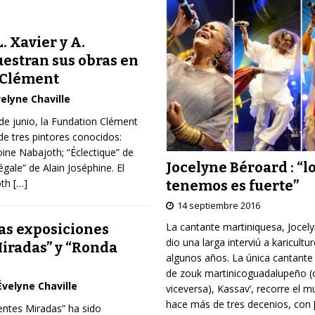
. Xavier y A.
estran sus obras en
 Clément
elyne Chaville
 de junio, la Fundation Clément
de tres pintores conocidos:
ine Nabajoth; “Éclectique” de
Jocelyne Béroard : “l
égale” de Alain Joséphine. El
oth
[…]
tenemos es fuerte”
14 septiembre 2016
La cantante martiniquesa, Jocel
as exposiciones
dio una larga interviú a karicultu
Miradas” y “Ronda
algunos años. La única cantante
de zouk martinicoguadalupeño (
Évelyne Chaville
viceversa), Kassav’, recorre el 
hace más de tres decenios, con
entes Miradas” ha sido