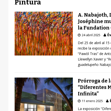
Pintura
A. Nabajoth, L
Joséphine mu
la Fundation
Év
24 abril 2025
Del 25 de abril al 15
recibe la exposición 
“Pawòl Tras” de Anto
Llewellyn Xavier y “R
guadelupeño Nabaj
Prórroga de l
“Diferentes 
Infinita”
11 enero 2025
La exposición “Difer