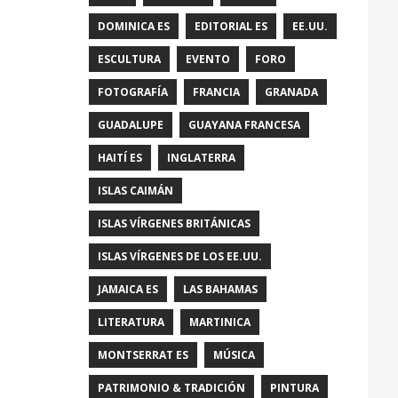
DOMINICA ES
EDITORIAL ES
EE.UU.
ESCULTURA
EVENTO
FORO
FOTOGRAFÍA
FRANCIA
GRANADA
GUADALUPE
GUAYANA FRANCESA
HAITÍ ES
INGLATERRA
ISLAS CAIMÁN
ISLAS VÍRGENES BRITÁNICAS
ISLAS VÍRGENES DE LOS EE.UU.
JAMAICA ES
LAS BAHAMAS
LITERATURA
MARTINICA
MONTSERRAT ES
MÚSICA
PATRIMONIO & TRADICIÓN
PINTURA