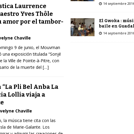
14 septiembre 201
ástica Laurrence
maestro Yves Thôle
 amor por el tambor-
El Gwoka : músi
baile en Guada
14 septiembre 201
velyne Chaville
domingo 9 de junio, el Mouvman
zó una exposición titulada “Sonjé
e la Ville de Pointe-à-Pitre, con
sario de la muerte del
[…]
 “La Pli Bel Anba La
ia Lollia viaja a
te
velyne Chaville
 la música tiene cita con las
 isla de Marie-Galante. Los
irar y adquirir las creaciones de