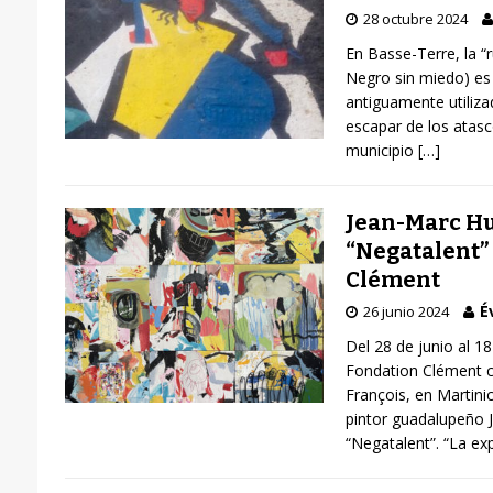
28 octubre 2024
En Basse-Terre, la “
Negro sin miedo) es
antiguamente utiliz
escapar de los atasc
municipio
[…]
Jean-Marc Hu
“Negatalent”
Clément
É
26 junio 2024
Del 28 de junio al 1
Fondation Clément c
François, en Martini
pintor guadalupeño 
“Negatalent”. “La ex