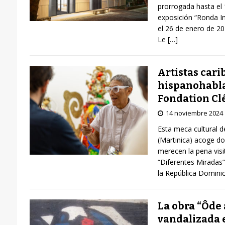
prorrogada hasta el 
exposición “Ronda In
el 26 de enero de 2
Le
[…]
Artistas cari
hispanohabla
Fondation C
14 noviembre 2024
Esta meca cultural d
(Martinica) acoge d
merecen la pena visit
“Diferentes Miradas”
la República Domini
La obra “Ôde à
vandalizada 