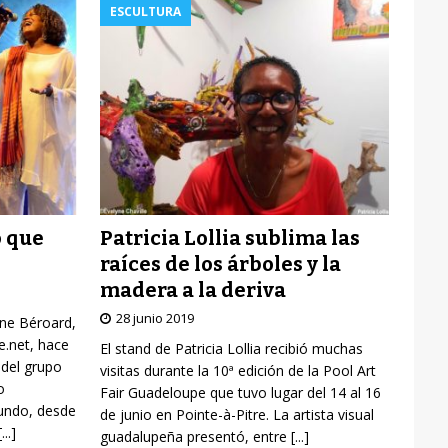
ESCULTURA
Patricia Lollia sublima las
o que
raíces de los árboles y la
madera a la deriva
28 junio 2019
yne Béroard,
re.net, hace
El stand de Patricia Lollia recibió muchas
 del grupo
visitas durante la 10ª edición de la Pool Art
o
Fair Guadeloupe que tuvo lugar del 14 al 16
mundo, desde
de junio en Pointe-à-Pitre. La artista visual
[...]
guadalupeña presentó, entre
[...]