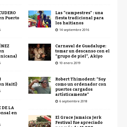
Las “campestres” : una
SCUDERO
fiesta tradicional para
en Puerto
los haitianos
14 septiembre 2016
6
Carnaval de Guadalupe:
ÍNEZ
tomar un descanso con el
en
“grupo de piel”, Akiyo
inicana)
10 enero 2019
6
Robert Thimodent: “Soy
N
como un ordenador con
n Haití)
puertos cargados
6
artísticamente”
6 septiembre 2018
 DE LA
onsal en
El Grace Jamaica Jerk
Festival fue apreciado
6