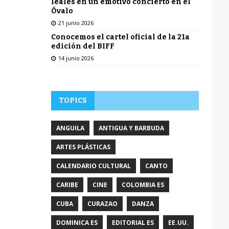
leales en un emotivo concierto en el
Óvalo
21 junio 2026
Conocemos el cartel oficial de la 21a
edición del BIFF
14 junio 2026
TOPICS
ANGUILA
ANTIGUA Y BARBUDA
ARTES PLÁSTICAS
CALENDARIO CULTURAL
CANTO
CARIBE
CINE
COLOMBIA ES
CUBA
CURAZAO
DANZA
DOMINICA ES
EDITORIAL ES
EE.UU.