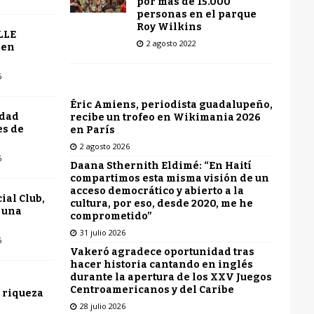
por más de 15.000
personas en el parque
Roy Wilkins
LLE
2 agosto 2022
 en
6
Éric Amiens, periodista guadalupeño,
udad
recibe un trofeo en Wikimania 2026
es de
en París
2 agosto 2026
6
Daana Sthernith Eldimé: “En Haití
compartimos esta misma visión de un
acceso democrático y abierto a la
ial Club,
cultura, por eso, desde 2020, me he
 una
comprometido”
31 julio 2026
6
Vakeró agradece oportunidad tras
hacer historia cantando en inglés
durante la apertura de los XXV Juegos
Centroamericanos y del Caribe
 riqueza
28 julio 2026