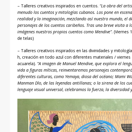
– Talleres creativos inspirados en cuentos.
“La obra del arti
menudo los cuentos y mitologías cubanos. Los pone en escena
realidad y la imaginación, mezclando así nuestro mundo, el de
personajes de los cuentos caribeños. Tras una breve visita a 
im
ágenes
nuestros propios cuentos como Mendive”
. (Viernes 
de telas)
– Talleres creativos inspirados en las divinidades y mitología
h, creación en todo azul con diferentes materiales / viernes 2
acuarela).
“A imagen de Manuel Mendive, que explora el lengua
vida a figuras míticas, reinventaremos personajes contemporá
diferentes culturas, como Yemaya, diosa del océano; Mami Wata
Manman Dlo, de las leyendas antillanas; o la sirena de los c
lenguaje visual universal, celebramos la fuerza, la diversidad y