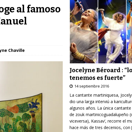
oge al famoso
Manuel
yne Chaville
Jocelyne Béroard : “l
tenemos es fuerte”
14 septiembre 2016
La cantante martiniquesa, Jocel
dio una larga interviú a karicultu
algunos años. La única cantante
de zouk martinicoguadalupeño (
viceversa), Kassav’, recorre el 
hace más de tres decenios, con