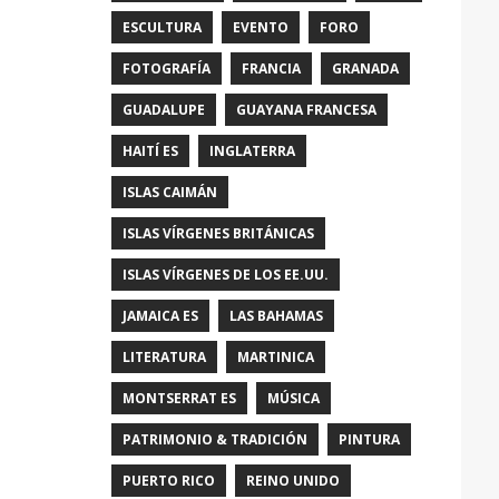
ESCULTURA
EVENTO
FORO
FOTOGRAFÍA
FRANCIA
GRANADA
GUADALUPE
GUAYANA FRANCESA
HAITÍ ES
INGLATERRA
ISLAS CAIMÁN
ISLAS VÍRGENES BRITÁNICAS
ISLAS VÍRGENES DE LOS EE.UU.
JAMAICA ES
LAS BAHAMAS
LITERATURA
MARTINICA
MONTSERRAT ES
MÚSICA
PATRIMONIO & TRADICIÓN
PINTURA
PUERTO RICO
REINO UNIDO