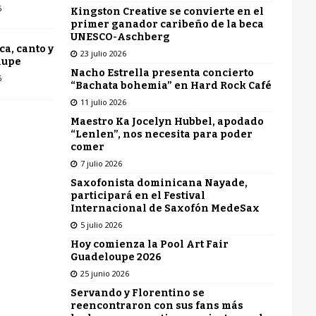
6
Kingston Creative se convierte en el
primer ganador caribeño de la beca
UNESCO-Aschberg
ca, canto y
23 julio 2026
lupe
Nacho Estrella presenta concierto
6
“Bachata bohemia” en Hard Rock Café
11 julio 2026
Maestro Ka Jocelyn Hubbel, apodado
“Lenlen”, nos necesita para poder
comer
7 julio 2026
Saxofonista dominicana Nayade,
participará en el Festival
Internacional de Saxofón MedeSax
5 julio 2026
Hoy comienza la Pool Art Fair
Guadeloupe 2026
25 junio 2026
Servando y Florentino se
reencontraron con sus fans más