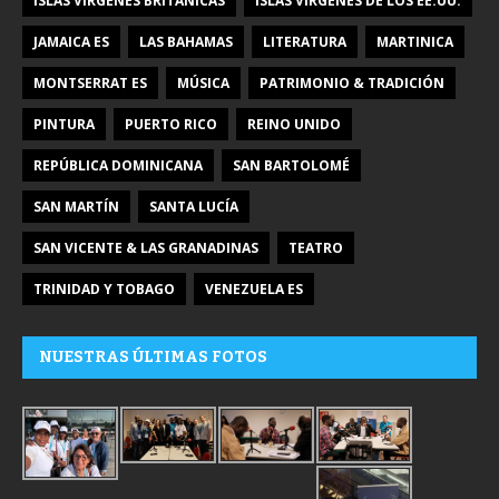
ISLAS VÍRGENES BRITÁNICAS
ISLAS VÍRGENES DE LOS EE.UU.
JAMAICA ES
LAS BAHAMAS
LITERATURA
MARTINICA
MONTSERRAT ES
MÚSICA
PATRIMONIO & TRADICIÓN
PINTURA
PUERTO RICO
REINO UNIDO
REPÚBLICA DOMINICANA
SAN BARTOLOMÉ
SAN MARTÍN
SANTA LUCÍA
SAN VICENTE & LAS GRANADINAS
TEATRO
TRINIDAD Y TOBAGO
VENEZUELA ES
NUESTRAS ÚLTIMAS FOTOS