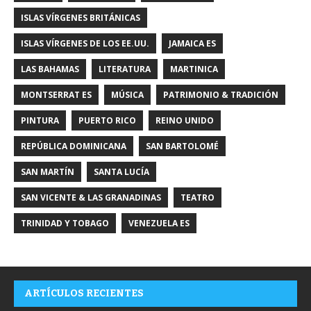
ISLAS VÍRGENES BRITÁNICAS
ISLAS VÍRGENES DE LOS EE.UU.
JAMAICA ES
LAS BAHAMAS
LITERATURA
MARTINICA
MONTSERRAT ES
MÚSICA
PATRIMONIO & TRADICIÓN
PINTURA
PUERTO RICO
REINO UNIDO
REPÚBLICA DOMINICANA
SAN BARTOLOMÉ
SAN MARTÍN
SANTA LUCÍA
SAN VICENTE & LAS GRANADINAS
TEATRO
TRINIDAD Y TOBAGO
VENEZUELA ES
ARTÍCULOS RECIENTES