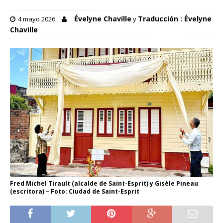
Évelyne Chaville
Traducción : Évelyne
4 mayo 2026
y
Chaville
Fred Michel Tirault (alcalde de Saint-Esprit) y Gisèle Pineau
(escritora) – Foto: Ciudad de Saint-Esprit