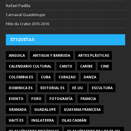
Rafael Padilla
Carnaval Guadeloupe
Fête du Crabe 2015-2016
ETIQUETAS
ANGUILA
ANTIGUA Y BARBUDA
ARTES PLÁSTICAS
CALENDARIO CULTURAL
CANTO
CARIBE
CINE
COLOMBIA ES
CUBA
CURAZAO
DANZA
DOMINICA ES
EDITORIAL ES
EE.UU.
ESCULTURA
EVENTO
FORO
FOTOGRAFÍA
FRANCIA
GRANADA
GUADALUPE
GUAYANA FRANCESA
HAITÍ ES
INGLATERRA
ISLAS CAIMÁN