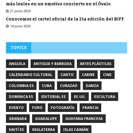
más leales en un emotivo concierto en el Óvalo
21 junio 2026
Conocemos el cartel oficial de la 21a edición del BIFF
14 junio 2026
TOPICS
ANGUILA
ANTIGUA Y BARBUDA
ARTES PLÁSTICAS
CALENDARIO CULTURAL
CANTO
CARIBE
CINE
COLOMBIA ES
CUBA
CURAZAO
DANZA
DOMINICA ES
EDITORIAL ES
EE.UU.
ESCULTURA
EVENTO
FORO
FOTOGRAFÍA
FRANCIA
GRANADA
GUADALUPE
GUAYANA FRANCESA
HAITÍ ES
INGLATERRA
ISLAS CAIMÁN