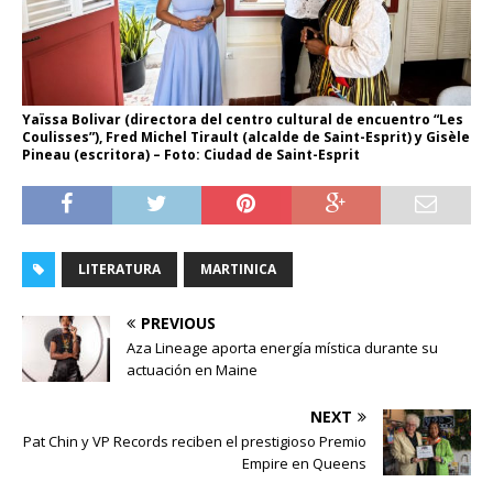
Yaïssa Bolivar (directora del centro cultural de encuentro “Les
Coulisses”), Fred Michel Tirault (alcalde de Saint-Esprit) y Gisèle
Pineau (escritora) – Foto: Ciudad de Saint-Esprit
LITERATURA
MARTINICA
PREVIOUS
Aza Lineage aporta energía mística durante su
actuación en Maine
NEXT
Pat Chin y VP Records reciben el prestigioso Premio
Empire en Queens