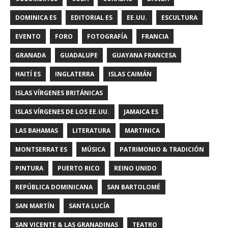
DOMINICA ES
EDITORIAL ES
EE.UU.
ESCULTURA
EVENTO
FORO
FOTOGRAFÍA
FRANCIA
GRANADA
GUADALUPE
GUAYANA FRANCESA
HAITÍ ES
INGLATERRA
ISLAS CAIMÁN
ISLAS VÍRGENES BRITÁNICAS
ISLAS VÍRGENES DE LOS EE.UU.
JAMAICA ES
LAS BAHAMAS
LITERATURA
MARTINICA
MONTSERRAT ES
MÚSICA
PATRIMONIO & TRADICIÓN
PINTURA
PUERTO RICO
REINO UNIDO
REPÚBLICA DOMINICANA
SAN BARTOLOMÉ
SAN MARTÍN
SANTA LUCÍA
SAN VICENTE & LAS GRANADINAS
TEATRO