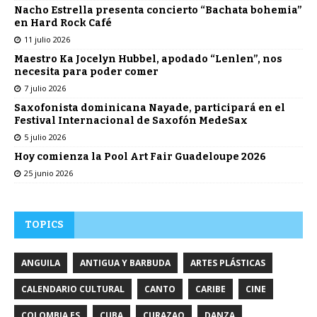
Nacho Estrella presenta concierto “Bachata bohemia”
en Hard Rock Café
11 julio 2026
Maestro Ka Jocelyn Hubbel, apodado “Lenlen”, nos
necesita para poder comer
7 julio 2026
Saxofonista dominicana Nayade, participará en el
Festival Internacional de Saxofón MedeSax
5 julio 2026
Hoy comienza la Pool Art Fair Guadeloupe 2026
25 junio 2026
TOPICS
ANGUILA
ANTIGUA Y BARBUDA
ARTES PLÁSTICAS
CALENDARIO CULTURAL
CANTO
CARIBE
CINE
COLOMBIA ES
CUBA
CURAZAO
DANZA