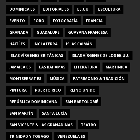
DOMINICA ES
EDITORIAL ES
EE.UU.
ESCULTURA
EVENTO
FORO
FOTOGRAFÍA
FRANCIA
GRANADA
GUADALUPE
GUAYANA FRANCESA
HAITÍ ES
INGLATERRA
ISLAS CAIMÁN
ISLAS VÍRGENES BRITÁNICAS
ISLAS VÍRGENES DE LOS EE.UU.
JAMAICA ES
LAS BAHAMAS
LITERATURA
MARTINICA
MONTSERRAT ES
MÚSICA
PATRIMONIO & TRADICIÓN
PINTURA
PUERTO RICO
REINO UNIDO
REPÚBLICA DOMINICANA
SAN BARTOLOMÉ
SAN MARTÍN
SANTA LUCÍA
SAN VICENTE & LAS GRANADINAS
TEATRO
TRINIDAD Y TOBAGO
VENEZUELA ES