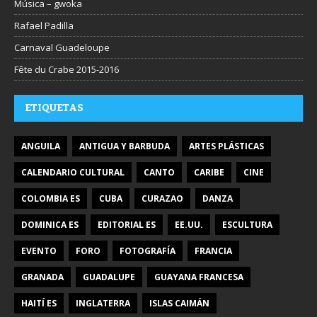
Música – gwoka
Rafael Padilla
Carnaval Guadeloupe
Fête du Crabe 2015-2016
ETIQUETAS
ANGUILA
ANTIGUA Y BARBUDA
ARTES PLÁSTICAS
CALENDARIO CULTURAL
CANTO
CARIBE
CINE
COLOMBIA ES
CUBA
CURAZAO
DANZA
DOMINICA ES
EDITORIAL ES
EE.UU.
ESCULTURA
EVENTO
FORO
FOTOGRAFÍA
FRANCIA
GRANADA
GUADALUPE
GUAYANA FRANCESA
HAITÍ ES
INGLATERRA
ISLAS CAIMÁN