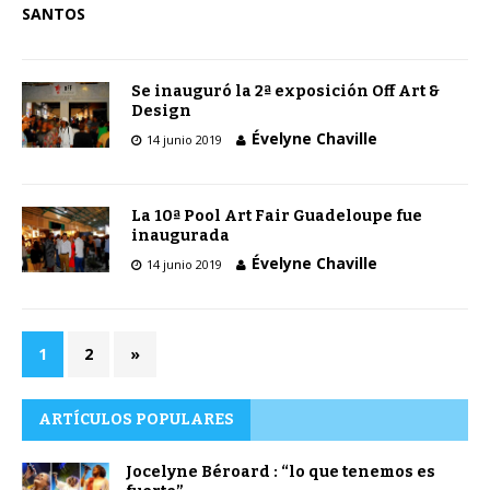
SANTOS
Se inauguró la 2ª exposición Off Art &
Design
Évelyne Chaville
14 junio 2019
La 10ª Pool Art Fair Guadeloupe fue
inaugurada
Évelyne Chaville
14 junio 2019
1
2
»
ARTÍCULOS POPULARES
Jocelyne Béroard : “lo que tenemos es