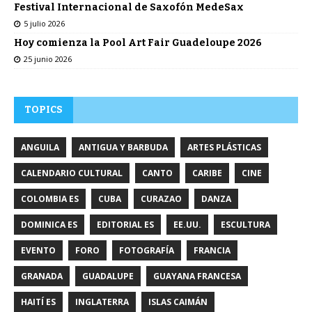
Festival Internacional de Saxofón MedeSax
5 julio 2026
Hoy comienza la Pool Art Fair Guadeloupe 2026
25 junio 2026
TOPICS
ANGUILA
ANTIGUA Y BARBUDA
ARTES PLÁSTICAS
CALENDARIO CULTURAL
CANTO
CARIBE
CINE
COLOMBIA ES
CUBA
CURAZAO
DANZA
DOMINICA ES
EDITORIAL ES
EE.UU.
ESCULTURA
EVENTO
FORO
FOTOGRAFÍA
FRANCIA
GRANADA
GUADALUPE
GUAYANA FRANCESA
HAITÍ ES
INGLATERRA
ISLAS CAIMÁN