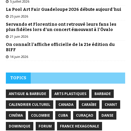
5 juillet 2026
La Pool Art Fair Guadeloupe 2026 débute aujourd’hui
25 juin 2026
Servando et Florentino ont retrouvé leurs fans les
plus fidèles lors d’un concert émouvant à l’Óvalo
21 juin 2026
On connaît l’affiche officielle de la 21e édition du
BIFF
14 juin 2026
TOPICS
ANTIGUE & BARBUDE
ARTS PLASTIQUES
BARBADE
CALENDRIER CULTUREL
CANADA
CARAÏBE
CHANT
CINÉMA
COLOMBIE
CUBA
CURAÇAO
DANSE
DOMINIQUE
FORUM
FRANCE HEXAGONALE