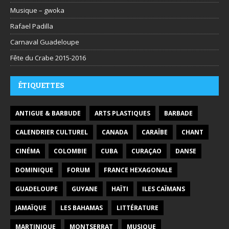
Musique – gwoka
Rafael Padilla
Carnaval Guadeloupe
Fête du Crabe 2015-2016
ÉTIQUETTES
ANTIGUE & BARBUDE
ARTS PLASTIQUES
BARBADE
CALENDRIER CULTUREL
CANADA
CARAÏBE
CHANT
CINÉMA
COLOMBIE
CUBA
CURAÇAO
DANSE
DOMINIQUE
FORUM
FRANCE HEXAGONALE
GUADELOUPE
GUYANE
HAÏTI
ILES CAÏMANS
JAMAÏQUE
LES BAHAMAS
LITTÉRATURE
MARTINIQUE
MONTSERRAT
MUSIQUE