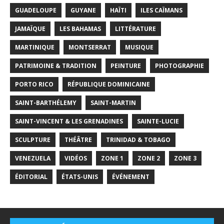
GUADELOUPE
GUYANE
HAÏTI
ILES CAÏMANS
JAMAÏQUE
LES BAHAMAS
LITTÉRATURE
MARTINIQUE
MONTSERRAT
MUSIQUE
PATRIMOINE & TRADITION
PEINTURE
PHOTOGRAPHIE
PORTO RICO
RÉPUBLIQUE DOMINICAINE
SAINT-BARTHÉLEMY
SAINT-MARTIN
SAINT-VINCENT & LES GRENADINES
SAINTE-LUCIE
SCULPTURE
THÉÂTRE
TRINIDAD & TOBAGO
VENEZUELA
VIDÉOS
ZONE 1
ZONE 2
ZONE 3
ÉDITORIAL
ÉTATS-UNIS
ÉVÉNEMENT