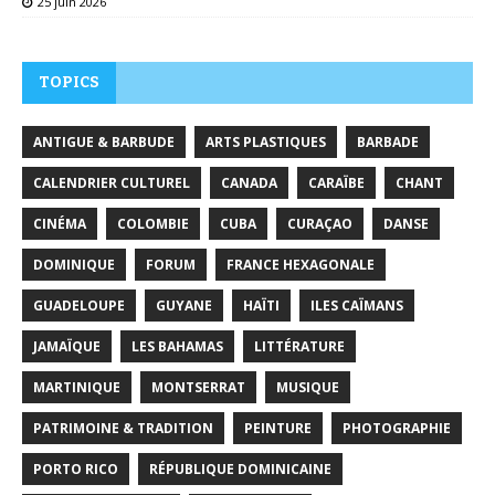
25 juin 2026
TOPICS
ANTIGUE & BARBUDE
ARTS PLASTIQUES
BARBADE
CALENDRIER CULTUREL
CANADA
CARAÏBE
CHANT
CINÉMA
COLOMBIE
CUBA
CURAÇAO
DANSE
DOMINIQUE
FORUM
FRANCE HEXAGONALE
GUADELOUPE
GUYANE
HAÏTI
ILES CAÏMANS
JAMAÏQUE
LES BAHAMAS
LITTÉRATURE
MARTINIQUE
MONTSERRAT
MUSIQUE
PATRIMOINE & TRADITION
PEINTURE
PHOTOGRAPHIE
PORTO RICO
RÉPUBLIQUE DOMINICAINE