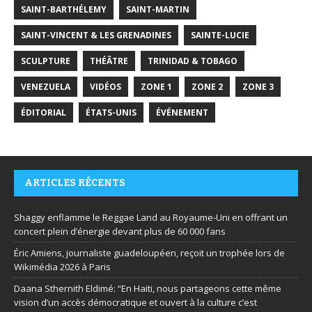
SAINT-BARTHÉLEMY
SAINT-MARTIN
SAINT-VINCENT & LES GRENADINES
SAINTE-LUCIE
SCULPTURE
THÉÂTRE
TRINIDAD & TOBAGO
VENEZUELA
VIDÉOS
ZONE 1
ZONE 2
ZONE 3
ÉDITORIAL
ÉTATS-UNIS
ÉVÉNEMENT
ARTICLES RÉCENTS
Shaggy enflamme le Reggae Land au Royaume-Uni en offrant un
concert plein d’énergie devant plus de 60 000 fans
Éric Amiens, journaliste guadeloupéen, reçoit un trophée lors de
Wikimédia 2026 à Paris
Daana Sthernith Eldimé: “En Haïti, nous partageons cette même
vision d’un accès démocratique et ouvert à la culture c’est