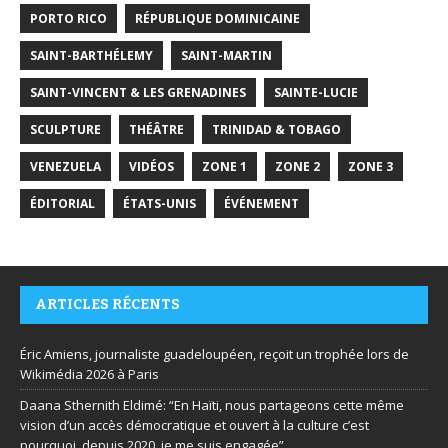
PORTO RICO
RÉPUBLIQUE DOMINICAINE
SAINT-BARTHÉLEMY
SAINT-MARTIN
SAINT-VINCENT & LES GRENADINES
SAINTE-LUCIE
SCULPTURE
THÉÂTRE
TRINIDAD & TOBAGO
VENEZUELA
VIDÉOS
ZONE 1
ZONE 2
ZONE 3
ÉDITORIAL
ÉTATS-UNIS
ÉVÉNEMENT
ARTICLES RÉCENTS
Éric Amiens, journaliste guadeloupéen, reçoit un trophée lors de
Wikimédia 2026 à Paris
Daana Sthernith Eldimé: “En Haïti, nous partageons cette même
vision d’un accès démocratique et ouvert à la culture c’est
pourquoi, depuis 2020, je me suis engagée”