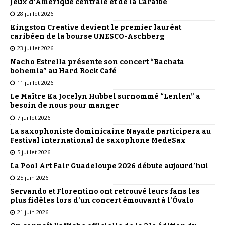
Jeux d’Amérique centrale et de la Caraïbe
28 juillet 2026
Kingston Creative devient le premier lauréat
caribéen de la bourse UNESCO-Aschberg
23 juillet 2026
Nacho Estrella présente son concert “Bachata
bohemia” au Hard Rock Café
11 juillet 2026
Le Maître Ka Jocelyn Hubbel surnommé “Lenlen” a
besoin de nous pour manger
7 juillet 2026
La saxophoniste dominicaine Nayade participera au
Festival international de saxophone MedeSax
5 juillet 2026
La Pool Art Fair Guadeloupe 2026 débute aujourd’hui
25 juin 2026
Servando et Florentino ont retrouvé leurs fans les
plus fidèles lors d’un concert émouvant à l’Óvalo
21 juin 2026