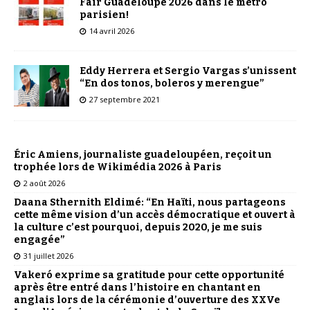
Fair Guadeloupe 2026 dans le métro
parisien!
14 avril 2026
Eddy Herrera et Sergio Vargas s’unissent
“En dos tonos, boleros y merengue”
27 septembre 2021
Éric Amiens, journaliste guadeloupéen, reçoit un
trophée lors de Wikimédia 2026 à Paris
2 août 2026
Daana Sthernith Eldimé: “En Haïti, nous partageons
cette même vision d’un accès démocratique et ouvert à
la culture c’est pourquoi, depuis 2020, je me suis
engagée”
31 juillet 2026
Vakeró exprime sa gratitude pour cette opportunité
après être entré dans l’histoire en chantant en
anglais lors de la cérémonie d’ouverture des XXVe