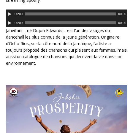
streaming Spotify.
L
00:00
00:00
e
L
00:00
00:00
c
e
Jahvillani – né Dujon Edwards – est l’un des visages du
t
c
dancehall les plus connus de la jeune génération. Originaire
e
t
d’Ocho Rios, sur la côte nord de la Jamaïque, l’artiste a
u
e
toujours proposé des chansons qui plaisent aux femmes, mais
r
u
aussi un catalogue de chansons qui décrivent la vie dans son
a
r
environnement.
u
a
d
u
i
d
o
i
o