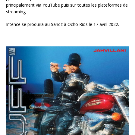
a
principalement via YouTube puis sur toutes les plateformes de
u
streaming.
d
i
Intence se produira au Sandz à Ocho Rios le 17 avril 2022.
o