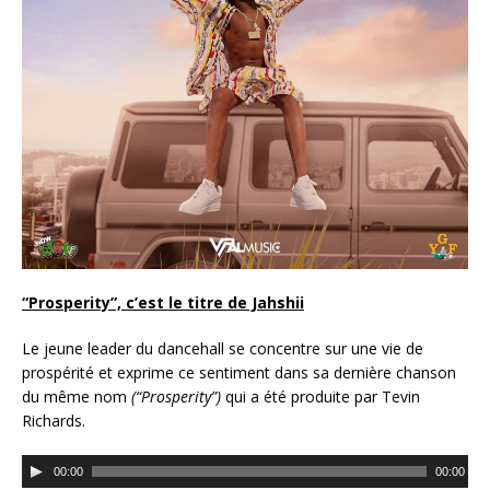
“Prosperity”, c’est le titre de Jahshii
Le jeune leader du dancehall se concentre sur une vie de
prospérité et exprime ce sentiment dans sa dernière chanson
du même nom
(“Prosperity”)
qui a été produite par Tevin
Richards.
L
00:00
00:00