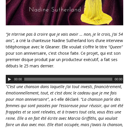
“Je n’arrive pas à croire que je vais avoir … non, je le crois, j’ai 54
ans”
, a crié la chanteuse Nadine Sutherland lors d’une interview
téléphonique avec le Gleaner. Elle voulait s’offrir le titre
“Queen”
pour son anniversaire, c’est chose faite. Ce projet, qui est son
premier disque produit par un producteur exécutif, a fait ses
débuts le 25 mars dernier.
L
00:00
00:00
e
“C’est une chanson dans laquelle j’ai tout investi, financièrement,
c
émotionnellement, tout, et c’est donc le cadeau que je me fais
t
pour mon anniversaire”
, a-t-elle déclaré.
“La chanson parle des
e
femmes qui sont passées par l’essoreuse pour réussir, qui ont été
u
frappées et se sont relevées, et à travers tout cela, vous êtes une
r
reine. Elle a en fait été écrite avec Marcia Griffiths, qui voulait
a
faire un duo avec moi. Elle était occupée, mais j’avais la chanson,
u