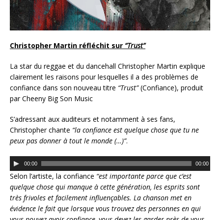
Christopher Martin réfléchit sur
“Trust”
La star du reggae et du dancehall Christopher Martin explique
clairement les raisons pour lesquelles il a des problèmes de
confiance dans son nouveau titre
“Trust”
(Confiance), produit
par Cheeny Big Son Music
S’adressant aux auditeurs et notamment à ses fans,
Christopher chante
“la confiance est quelque chose que tu ne
peux pas donner à tout le monde (…)”
.
L
00:00
00:00
e
Selon l’artiste, la confiance
“est importante parce que c’est
c
quelque chose qui manque à cette génération, les esprits sont
t
très frivoles et facilement influençables. La chanson met en
e
évidence le fait que lorsque vous trouvez des personnes en qui
u
vous pouvez avoir confiance, vous devez les garder près de vous