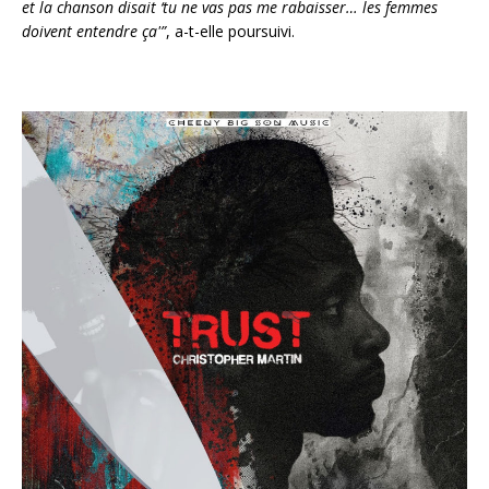
et la chanson disait ‘tu ne vas pas me rabaisser… les femmes
d
doivent entendre ça'”
, a-t-elle poursuivi.
i
o