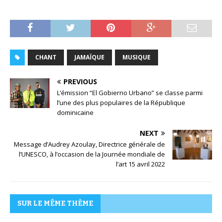
e
c
t
e
u
r
CHANT
JAMAÏQUE
MUSIQUE
a
u
PREVIOUS
d
L’émission “El Gobierno Urbano” se classe parmi
i
l’une des plus populaires de la République
o
dominicaine
NEXT
Message d’Audrey Azoulay, Directrice générale de
l’UNESCO, à l’occasion de la Journée mondiale de
l’art 15 avril 2022
SUR LE MÊME THÈME