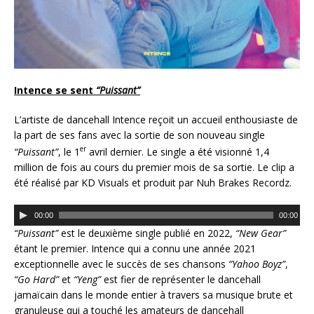
Intence se sent
“Puissant”
L’artiste de dancehall Intence reçoit un accueil enthousiaste de
la part de ses fans avec la sortie de son nouveau single
er
“Puissant”
, le 1
avril dernier. Le single a été visionné 1,4
million de fois au cours du premier mois de sa sortie. Le clip a
été réalisé par KD Visuals et produit par Nuh Brakes Recordz.
L
00:00
00:00
e
“Puissant”
est le deuxième single publié en 2022,
“New Gear”
c
étant le premier. Intence qui a connu une année 2021
t
exceptionnelle avec le succès de ses chansons
“Yahoo Boyz”
,
e
“Go Hard”
et
“Yeng”
est
fier de représenter le dancehall
u
jamaïcain dans le monde entier à travers sa musique brute et
r
granuleuse qui a touché les amateurs de dancehall