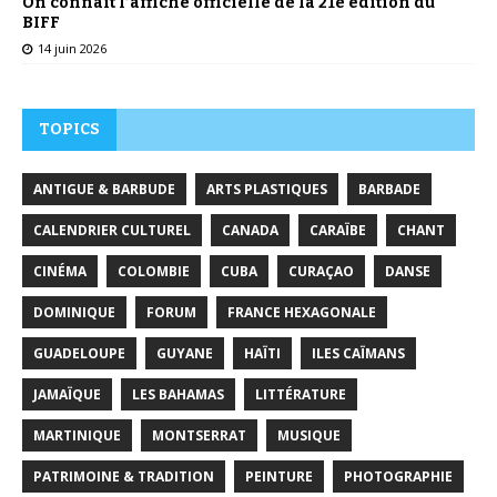
On connaît l’affiche officielle de la 21e édition du
BIFF
14 juin 2026
TOPICS
ANTIGUE & BARBUDE
ARTS PLASTIQUES
BARBADE
CALENDRIER CULTUREL
CANADA
CARAÏBE
CHANT
CINÉMA
COLOMBIE
CUBA
CURAÇAO
DANSE
DOMINIQUE
FORUM
FRANCE HEXAGONALE
GUADELOUPE
GUYANE
HAÏTI
ILES CAÏMANS
JAMAÏQUE
LES BAHAMAS
LITTÉRATURE
MARTINIQUE
MONTSERRAT
MUSIQUE
PATRIMOINE & TRADITION
PEINTURE
PHOTOGRAPHIE