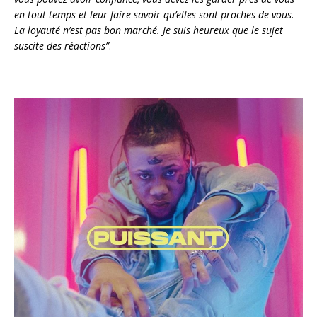
r
en tout temps et leur faire savoir qu’elles sont proches de vous.
a
La loyauté n’est pas bon marché. Je suis heureux que le sujet
u
suscite des réactions”
.
d
i
o