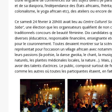
d’une vingtaine de conférences sur des sujets divers (le pan
et de sa diaspora, l’indépendance des États africains, l’hérita
colonialisme, le yoga africain etc), des ateliers ou encore de
Ce samedi 24 février à 20h00 avait lieu au
Centre Culturel So
Saba”
, une élection que les organisateurs qualifient de no
traditionnels concours de beauté féminine. Dix candidates q
diverses (éducatrice, responsable financière, enseignante et
pour le couronnement. Toutes devaient montrer sur la scène
représentait pour l’occasion un village africain avec notamm
leurs passions (la poésie, la danse gwoka, le chant, la musiq
naturels, les plantes médicinales locales, la nature…). Mais, 
avoir des talents d’actrices. Le public, composé surtout de
comme les autres où toutes les participantes étaient, en fai