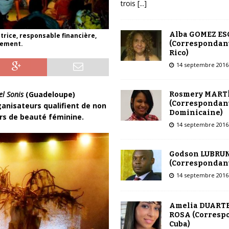
trois
[...]
Alba GOMEZ E
trice, responsable financière,
(Correspondant
nement.
Rico)
14 septembre 2016
el Sonis
(Guadeloupe)
Rosmery MART
(Correspondant
ganisateurs qualifient de non
Dominicaine)
rs de beauté féminine.
14 septembre 2016
Godson LUBRU
(Correspondant
14 septembre 2016
Amelia DUARTE
ROSA (Corresp
Cuba)