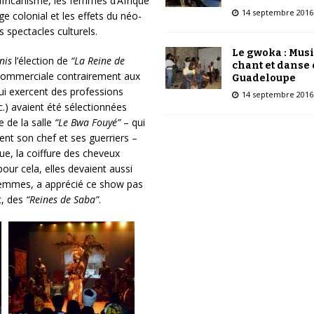
africanisme, les femmes d’Afrique
14 septembre 2016
ge colonial et les effets du néo-
s spectacles culturels.
Le gwoka : Mus
nis
l’élection de
“La Reine de
chant et danse
n commerciale contrairement aux
Guadeloupe
ui exercent des professions
14 septembre 2016
c.) avaient été sélectionnées
 de la salle
“Le Bwa Fouyé”
– qui
ent son chef et ses guerriers –
ue, la coiffure des cheveux
pour cela, elles devaient aussi
 femmes, a apprécié ce show pas
t, des
“Reines de Saba”
.