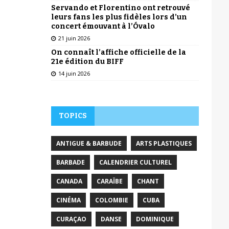
Servando et Florentino ont retrouvé
leurs fans les plus fidèles lors d’un
concert émouvant à l’Óvalo
21 juin 2026
On connaît l’affiche officielle de la
21e édition du BIFF
14 juin 2026
TOPICS
ANTIGUE & BARBUDE
ARTS PLASTIQUES
BARBADE
CALENDRIER CULTUREL
CANADA
CARAÏBE
CHANT
CINÉMA
COLOMBIE
CUBA
CURAÇAO
DANSE
DOMINIQUE