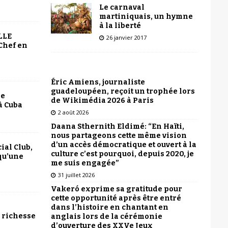
Le carnaval
martiniquais, un hymne
à la liberté
LLE
26 janvier 2017
Chef en
Éric Amiens, journaliste
guadeloupéen, reçoit un trophée lors
le
de Wikimédia 2026 à Paris
à Cuba
2 août 2026
Daana Sthernith Eldimé: “En Haïti,
nous partageons cette même vision
d’un accès démocratique et ouvert à la
ial Club,
culture c’est pourquoi, depuis 2020, je
qu’une
me suis engagée”
31 juillet 2026
Vakeró exprime sa gratitude pour
cette opportunité après être entré
dans l’histoire en chantant en
 richesse
anglais lors de la cérémonie
d’ouverture des XXVe Jeux