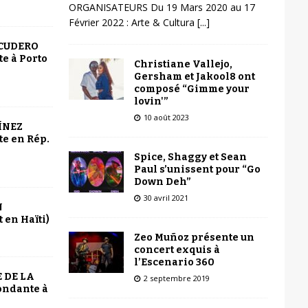
ORGANISATEURS Du 19 Mars 2020 au 17
Février 2022 : Arte & Cultura
[...]
SCUDERO
e à Porto
Christiane Vallejo,
Gersham et Jakool8 ont
composé “Gimme your
lovin'”
10 août 2023
ÍNEZ
e en Rép.
Spice, Shaggy et Sean
Paul s’unissent pour “Go
Down Deh”
30 avril 2021
N
 en Haïti)
Zeo Muñoz présente un
concert exquis à
l’Escenario 360
 DE LA
2 septembre 2019
ondante à