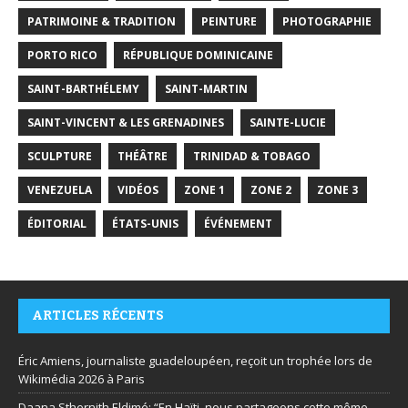
PATRIMOINE & TRADITION
PEINTURE
PHOTOGRAPHIE
PORTO RICO
RÉPUBLIQUE DOMINICAINE
SAINT-BARTHÉLEMY
SAINT-MARTIN
SAINT-VINCENT & LES GRENADINES
SAINTE-LUCIE
SCULPTURE
THÉÂTRE
TRINIDAD & TOBAGO
VENEZUELA
VIDÉOS
ZONE 1
ZONE 2
ZONE 3
ÉDITORIAL
ÉTATS-UNIS
ÉVÉNEMENT
ARTICLES RÉCENTS
Éric Amiens, journaliste guadeloupéen, reçoit un trophée lors de
Wikimédia 2026 à Paris
Daana Sthernith Eldimé: “En Haïti, nous partageons cette même