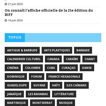
21 juin 2026
On connaît l’affiche officielle de la 21e édition du
BIFF
14 juin 2026
TOPICS
ANTIGUE & BARBUDE
ARTS PLASTIQUES
BARBADE
CALENDRIER CULTUREL
CANADA
CARAÏBE
CHANT
CINÉMA
COLOMBIE
CUBA
CURAÇAO
DANSE
DOMINIQUE
FORUM
FRANCE HEXAGONALE
GUADELOUPE
GUYANE
HAÏTI
ILES CAÏMANS
JAMAÏQUE
LES BAHAMAS
LITTÉRATURE
MARTINIQUE
MONTSERRAT
MUSIQUE