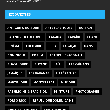
Fête du Crabe 2015-2016
ÉTIQUETTES
ANTIGUE & BARBUDE
ARTS PLASTIQUES
BARBADE
CALENDRIER CULTUREL
CANADA
CARAÏBE
CHANT
CINÉMA
COLOMBIE
CUBA
CURAÇAO
DANSE
DOMINIQUE
FORUM
FRANCE HEXAGONALE
GUADELOUPE
GUYANE
HAÏTI
ILES CAÏMANS
JAMAÏQUE
LES BAHAMAS
LITTÉRATURE
MARTINIQUE
MONTSERRAT
MUSIQUE
PATRIMOINE & TRADITION
PEINTURE
PHOTOGRAPHIE
PORTO RICO
RÉPUBLIQUE DOMINICAINE
SAINT-BARTHÉLEMY
SAINT-MARTIN