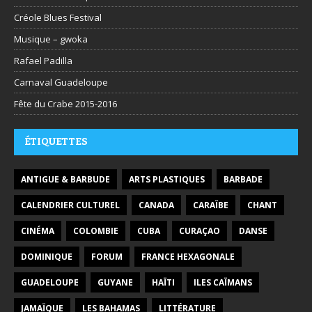
Créole Blues Festival
Musique – gwoka
Rafael Padilla
Carnaval Guadeloupe
Fête du Crabe 2015-2016
ÉTIQUETTES
ANTIGUE & BARBUDE
ARTS PLASTIQUES
BARBADE
CALENDRIER CULTUREL
CANADA
CARAÏBE
CHANT
CINÉMA
COLOMBIE
CUBA
CURAÇAO
DANSE
DOMINIQUE
FORUM
FRANCE HEXAGONALE
GUADELOUPE
GUYANE
HAÏTI
ILES CAÏMANS
JAMAÏQUE
LES BAHAMAS
LITTÉRATURE