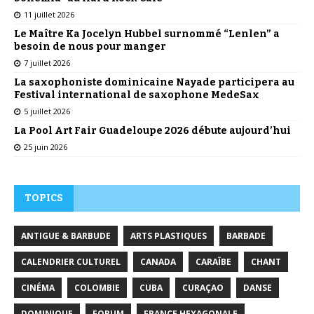
11 juillet 2026
Le Maître Ka Jocelyn Hubbel surnommé “Lenlen” a
besoin de nous pour manger
7 juillet 2026
La saxophoniste dominicaine Nayade participera au
Festival international de saxophone MedeSax
5 juillet 2026
La Pool Art Fair Guadeloupe 2026 débute aujourd’hui
25 juin 2026
TOPICS
ANTIGUE & BARBUDE
ARTS PLASTIQUES
BARBADE
CALENDRIER CULTUREL
CANADA
CARAÏBE
CHANT
CINÉMA
COLOMBIE
CUBA
CURAÇAO
DANSE
DOMINIQUE
FORUM
FRANCE HEXAGONALE