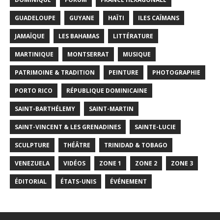
GUADELOUPE
GUYANE
HAÏTI
ILES CAÏMANS
JAMAÏQUE
LES BAHAMAS
LITTÉRATURE
MARTINIQUE
MONTSERRAT
MUSIQUE
PATRIMOINE & TRADITION
PEINTURE
PHOTOGRAPHIE
PORTO RICO
RÉPUBLIQUE DOMINICAINE
SAINT-BARTHÉLEMY
SAINT-MARTIN
SAINT-VINCENT & LES GRENADINES
SAINTE-LUCIE
SCULPTURE
THÉÂTRE
TRINIDAD & TOBAGO
VENEZUELA
VIDÉOS
ZONE 1
ZONE 2
ZONE 3
ÉDITORIAL
ÉTATS-UNIS
ÉVÉNEMENT