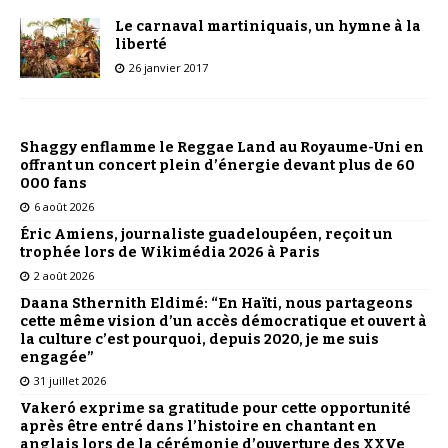
Le carnaval martiniquais, un hymne à la
liberté
26 janvier 2017
Shaggy enflamme le Reggae Land au Royaume-Uni en
offrant un concert plein d’énergie devant plus de 60
000 fans
6 août 2026
Éric Amiens, journaliste guadeloupéen, reçoit un
trophée lors de Wikimédia 2026 à Paris
2 août 2026
Daana Sthernith Eldimé: “En Haïti, nous partageons
cette même vision d’un accès démocratique et ouvert à
la culture c’est pourquoi, depuis 2020, je me suis
engagée”
31 juillet 2026
Vakeró exprime sa gratitude pour cette opportunité
après être entré dans l’histoire en chantant en
anglais lors de la cérémonie d’ouverture des XXVe