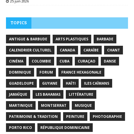
25 juin 2026
TOPICS
ANTIGUE & BARBUDE
ARTS PLASTIQUES
BARBADE
CALENDRIER CULTUREL
CANADA
CARAÏBE
CHANT
CINÉMA
COLOMBIE
CUBA
CURAÇAO
DANSE
DOMINIQUE
FORUM
FRANCE HEXAGONALE
GUADELOUPE
GUYANE
HAÏTI
ILES CAÏMANS
JAMAÏQUE
LES BAHAMAS
LITTÉRATURE
MARTINIQUE
MONTSERRAT
MUSIQUE
PATRIMOINE & TRADITION
PEINTURE
PHOTOGRAPHIE
PORTO RICO
RÉPUBLIQUE DOMINICAINE