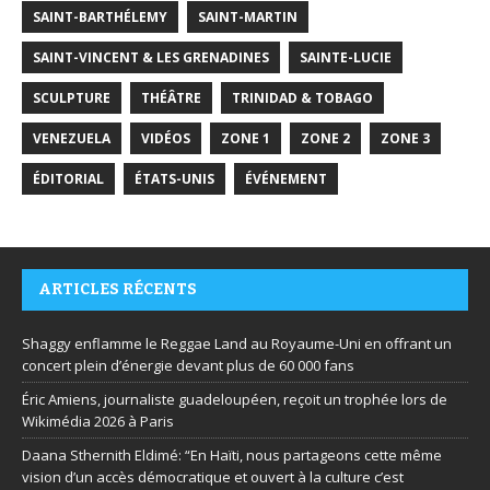
SAINT-BARTHÉLEMY
SAINT-MARTIN
SAINT-VINCENT & LES GRENADINES
SAINTE-LUCIE
SCULPTURE
THÉÂTRE
TRINIDAD & TOBAGO
VENEZUELA
VIDÉOS
ZONE 1
ZONE 2
ZONE 3
ÉDITORIAL
ÉTATS-UNIS
ÉVÉNEMENT
ARTICLES RÉCENTS
Shaggy enflamme le Reggae Land au Royaume-Uni en offrant un
concert plein d’énergie devant plus de 60 000 fans
Éric Amiens, journaliste guadeloupéen, reçoit un trophée lors de
Wikimédia 2026 à Paris
Daana Sthernith Eldimé: “En Haïti, nous partageons cette même
vision d’un accès démocratique et ouvert à la culture c’est