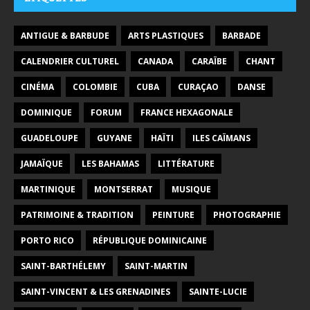
ANTIGUE & BARBUDE
ARTS PLASTIQUES
BARBADE
CALENDRIER CULTUREL
CANADA
CARAÏBE
CHANT
CINÉMA
COLOMBIE
CUBA
CURAÇAO
DANSE
DOMINIQUE
FORUM
FRANCE HEXAGONALE
GUADELOUPE
GUYANE
HAÏTI
ILES CAÏMANS
JAMAÏQUE
LES BAHAMAS
LITTÉRATURE
MARTINIQUE
MONTSERRAT
MUSIQUE
PATRIMOINE & TRADITION
PEINTURE
PHOTOGRAPHIE
PORTO RICO
RÉPUBLIQUE DOMINICAINE
SAINT-BARTHÉLEMY
SAINT-MARTIN
SAINT-VINCENT & LES GRENADINES
SAINTE-LUCIE