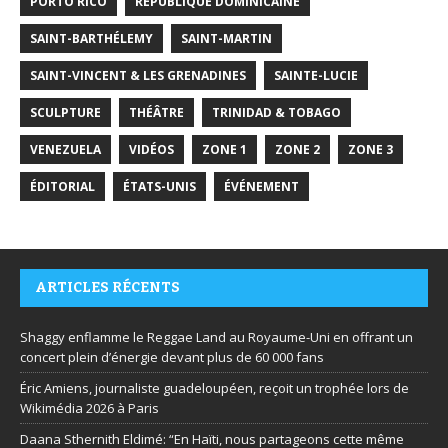
PORTO RICO
RÉPUBLIQUE DOMINICAINE
SAINT-BARTHÉLEMY
SAINT-MARTIN
SAINT-VINCENT & LES GRENADINES
SAINTE-LUCIE
SCULPTURE
THÉÂTRE
TRINIDAD & TOBAGO
VENEZUELA
VIDÉOS
ZONE 1
ZONE 2
ZONE 3
ÉDITORIAL
ÉTATS-UNIS
ÉVÉNEMENT
ARTICLES RÉCENTS
Shaggy enflamme le Reggae Land au Royaume-Uni en offrant un
concert plein d’énergie devant plus de 60 000 fans
Éric Amiens, journaliste guadeloupéen, reçoit un trophée lors de
Wikimédia 2026 à Paris
Daana Sthernith Eldimé: “En Haïti, nous partageons cette même