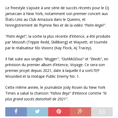
c
t
Le freestyle s’ajoute à une série de succès récents pour le DJ
e
jamaïcain à New York, notamment son premier concert aux
u
États-Unis au Club Amazura dans le Queens, et
r
l’enregistrement de l’hymne flex et de la vidéo
“Palm Angel”
.
a
u
“Palm Angel”
, la sortie la plus récente d’Intence, a été produite
d
par Mxssivh (Trippie Redd, Skillibeng) et Waysett, et tournée
i
par le réalisateur Klo Visionz (Kay Flock, AJ Tracey).
o
Il fait suite aux singles
“Mugger”
,
“OutRAGEous”
et
“Deeds”
, en
prévision du premier album d’Intence, Voyage. Ce sera son
premier projet depuis 2021, date à laquelle il a sorti l’EP
Wounded et la mixtape Public Enemy No. 1.
Cette même année, le journaliste Jody Rosen du New York
Times a salué la chanson
“Yahoo Boyz”
d’Intence comme
“le
plus grand succès dancehall de 2021”
.