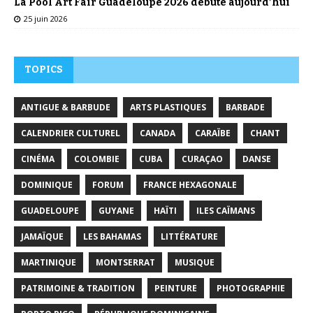
La Pool Art Fair Guadeloupe 2026 débute aujourd’hui
25 juin 2026
TOPICS
ANTIGUE & BARBUDE
ARTS PLASTIQUES
BARBADE
CALENDRIER CULTUREL
CANADA
CARAÏBE
CHANT
CINÉMA
COLOMBIE
CUBA
CURAÇAO
DANSE
DOMINIQUE
FORUM
FRANCE HEXAGONALE
GUADELOUPE
GUYANE
HAÏTI
ILES CAÏMANS
JAMAÏQUE
LES BAHAMAS
LITTÉRATURE
MARTINIQUE
MONTSERRAT
MUSIQUE
PATRIMOINE & TRADITION
PEINTURE
PHOTOGRAPHIE