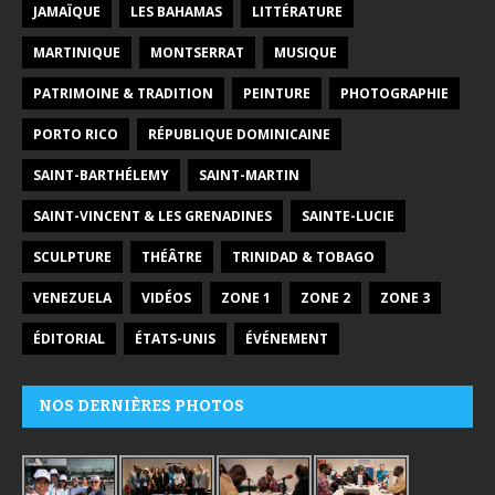
JAMAÏQUE
LES BAHAMAS
LITTÉRATURE
MARTINIQUE
MONTSERRAT
MUSIQUE
PATRIMOINE & TRADITION
PEINTURE
PHOTOGRAPHIE
PORTO RICO
RÉPUBLIQUE DOMINICAINE
SAINT-BARTHÉLEMY
SAINT-MARTIN
SAINT-VINCENT & LES GRENADINES
SAINTE-LUCIE
SCULPTURE
THÉÂTRE
TRINIDAD & TOBAGO
VENEZUELA
VIDÉOS
ZONE 1
ZONE 2
ZONE 3
ÉDITORIAL
ÉTATS-UNIS
ÉVÉNEMENT
NOS DERNIÈRES PHOTOS