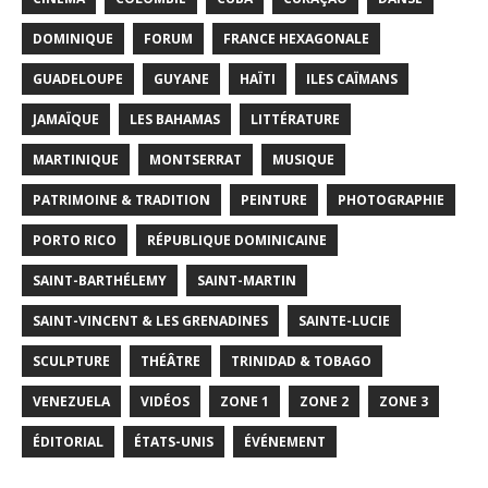
DOMINIQUE
FORUM
FRANCE HEXAGONALE
GUADELOUPE
GUYANE
HAÏTI
ILES CAÏMANS
JAMAÏQUE
LES BAHAMAS
LITTÉRATURE
MARTINIQUE
MONTSERRAT
MUSIQUE
PATRIMOINE & TRADITION
PEINTURE
PHOTOGRAPHIE
PORTO RICO
RÉPUBLIQUE DOMINICAINE
SAINT-BARTHÉLEMY
SAINT-MARTIN
SAINT-VINCENT & LES GRENADINES
SAINTE-LUCIE
SCULPTURE
THÉÂTRE
TRINIDAD & TOBAGO
VENEZUELA
VIDÉOS
ZONE 1
ZONE 2
ZONE 3
ÉDITORIAL
ÉTATS-UNIS
ÉVÉNEMENT