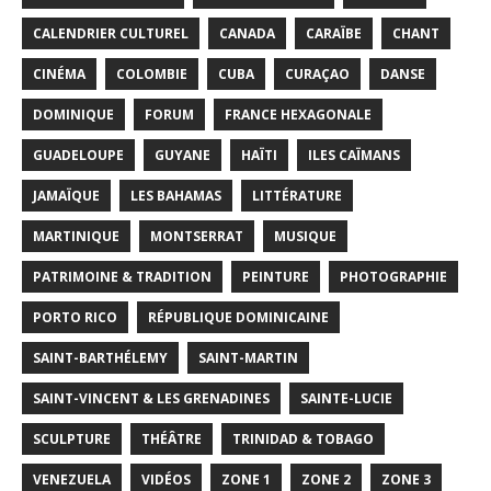
CALENDRIER CULTUREL
CANADA
CARAÏBE
CHANT
CINÉMA
COLOMBIE
CUBA
CURAÇAO
DANSE
DOMINIQUE
FORUM
FRANCE HEXAGONALE
GUADELOUPE
GUYANE
HAÏTI
ILES CAÏMANS
JAMAÏQUE
LES BAHAMAS
LITTÉRATURE
MARTINIQUE
MONTSERRAT
MUSIQUE
PATRIMOINE & TRADITION
PEINTURE
PHOTOGRAPHIE
PORTO RICO
RÉPUBLIQUE DOMINICAINE
SAINT-BARTHÉLEMY
SAINT-MARTIN
SAINT-VINCENT & LES GRENADINES
SAINTE-LUCIE
SCULPTURE
THÉÂTRE
TRINIDAD & TOBAGO
VENEZUELA
VIDÉOS
ZONE 1
ZONE 2
ZONE 3