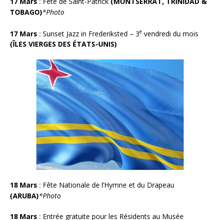
17 Mars
: Fête de Saint-Patrick
(MONTSERRAT, TRINIDAD &
TOBAGO)
*Photo
e
17 Mars
:
Sunset Jazz in Frederiksted –
3
vendredi du mois
(
ÎLES VIERGES DES ÉTATS-UNIS
)
18 Mars
: Fête Nationale de l’Hymne et du Drapeau
(ARUBA)
*
Photo
18 Mars
:
Entrée gratuite pour les Résidents au Musée