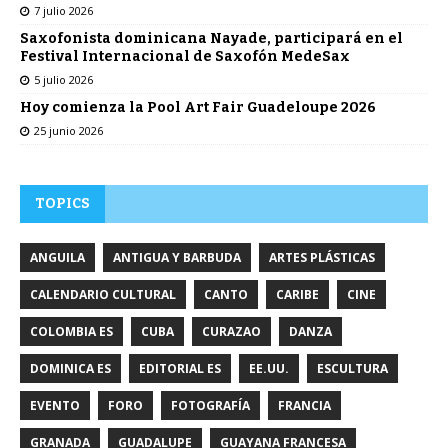
7 julio 2026
Saxofonista dominicana Nayade, participará en el
Festival Internacional de Saxofón MedeSax
5 julio 2026
Hoy comienza la Pool Art Fair Guadeloupe 2026
25 junio 2026
TOPICS
ANGUILA
ANTIGUA Y BARBUDA
ARTES PLÁSTICAS
CALENDARIO CULTURAL
CANTO
CARIBE
CINE
COLOMBIA ES
CUBA
CURAZAO
DANZA
DOMINICA ES
EDITORIAL ES
EE.UU.
ESCULTURA
EVENTO
FORO
FOTOGRAFÍA
FRANCIA
GRANADA
GUADALUPE
GUAYANA FRANCESA