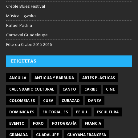
Créole Blues Festival
Música – gwoka
Rafael Padilla
Carnaval Guadeloupe
Fête du Crabe 2015-2016
ETIQUETAS
ANGUILA
ANTIGUA Y BARBUDA
ARTES PLÁSTICAS
CALENDARIO CULTURAL
CANTO
CARIBE
CINE
COLOMBIA ES
CUBA
CURAZAO
DANZA
DOMINICA ES
EDITORIAL ES
EE.UU.
ESCULTURA
EVENTO
FORO
FOTOGRAFÍA
FRANCIA
GRANADA
GUADALUPE
GUAYANA FRANCESA