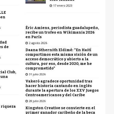
17 enero 2023
LLE
 en
Éric Amiens, periodista guadalupeño,
6
recibe un trofeo en Wikimania 2026
en París
udad
2 agosto 2026
es de
Daana Sthernith Eldimé: “En Haití
compartimos esta misma visión de un
6
acceso democrático y abierto a la
cultura, por eso, desde 2020, me he
comprometido”
ial Club,
31 julio 2026
 una
Vakeró agradece oportunidad tras
hacer historia cantando en inglés
6
durante la apertura de los XXV Juegos
Centroamericanos y del Caribe
28 julio 2026
 riqueza
Kingston Creative se convierte en el
primer ganador caribeño de la beca