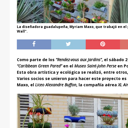
La diseñadora guadalupeña, Myriam Maxo, que trabajó en el
Wall".
Como parte de los
“Rendez-vous aux Jardins”
, el sábado 2
“Caribbean Green Pared”
en el
Museo Saint-John Perse
en Po
Esta obra artística y ecológica se realizó, entre otros
Varios socios se unieron para hacer este proyecto es
Maxo, el
Liceo Alexandre Buffon
, la compañía aérea
XL Ai