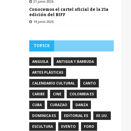
21 junio 2026
Conocemos el cartel oficial de la 21a
edición del BIFF
14 junio 2026
TOPICS
ANGUILA
ANTIGUA Y BARBUDA
ARTES PLÁSTICAS
CALENDARIO CULTURAL
CANTO
CARIBE
CINE
COLOMBIA ES
CUBA
CURAZAO
DANZA
DOMINICA ES
EDITORIAL ES
EE.UU.
ESCULTURA
EVENTO
FORO