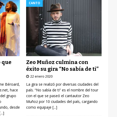
CANTO
Zeo Muñoz culmina con
o que
éxito su gira “No sabía de ti”
22 enero 2020
La gira se realizó por diversas ciudades del
yne Béroard,
país. “No sabía de ti” es el nombre del tour
re.net, hace
con el que se paseó el cantautor Zeo
 del grupo
Muñoz por 10 ciudades del país, cargando
o
como equipaje
[...]
mundo, desde
[...]