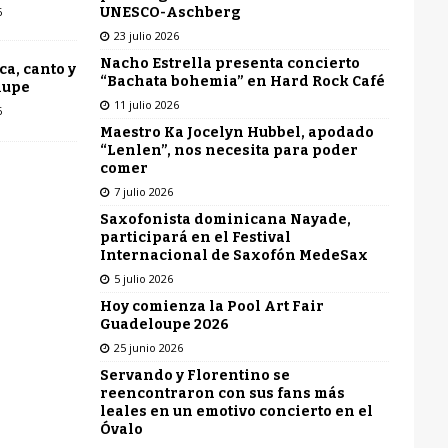
UNESCO-Aschberg
6
23 julio 2026
Nacho Estrella presenta concierto
ca, canto y
“Bachata bohemia” en Hard Rock Café
lupe
11 julio 2026
6
Maestro Ka Jocelyn Hubbel, apodado
“Lenlen”, nos necesita para poder
comer
7 julio 2026
Saxofonista dominicana Nayade,
participará en el Festival
Internacional de Saxofón MedeSax
5 julio 2026
Hoy comienza la Pool Art Fair
Guadeloupe 2026
25 junio 2026
Servando y Florentino se
reencontraron con sus fans más
leales en un emotivo concierto en el
Óvalo