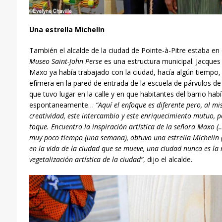
Una estrella Michelín
También el alcalde de la ciudad de Pointe-à-Pitre estaba en
Museo Saint-John Perse
es una estructura municipal. Jacque
Maxo ya había trabajado con la ciudad, hacía algún tiempo, 
efímera en la pared de entrada de la escuela de párvulos 
que tuvo lugar en la calle y en que habitantes del barrio hab
espontaneamente…
“Aquí el enfoque es diferente pero, al m
creatividad, este intercambio y este enriquecimiento mutuo, p
toque.
Encuentro la inspiración artística de la señora Maxo (
muy poco tiempo (una semana), obtuvo una estrella Michel
í
n 
en la vida de la ciudad que se mueve, una ciudad nunca es la 
vegetalizaci
ó
n
artística de la ciudad”
, dijo el alcalde.