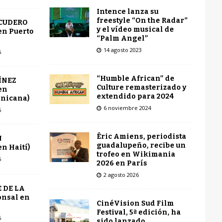
Intence lanza su
freestyle “On the Radar”
SCUDERO
y el vídeo musical de
en Puerto
“Palm Angel”
14 agosto 2023
6
“Humble African” de
ÍNEZ
Culture remasterizado y
en
extendido para 2024
inicana)
6 noviembre 2024
6
Éric Amiens, periodista
N
guadalupeño, recibe un
n Haití)
trofeo en Wikimania
6
2026 en París
2 agosto 2026
 DE LA
onsal en
CinéVision Sud Film
Festival, 5ª edición, ha
6
sido lanzado