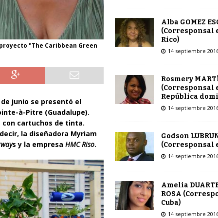
Alba GOMEZ E
(Corresponsal 
Rico)
 proyecto "The Caribbean Green
14 septiembre 201
Rosmery MART
(Corresponsal 
República dom
 de junio se presentó el
14 septiembre 201
inte-à-Pitre (Guadalupe).
, con cartuchos de tinta.
 decir, la diseñadora Myriam
Godson LUBRU
rway
s y la empresa
HMC Riso
.
(Corresponsal e
14 septiembre 201
Amelia DUARTE
ROSA (Corresp
Cuba)
14 septiembre 201