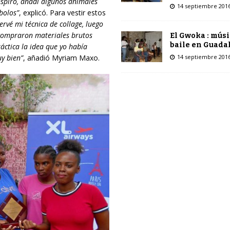
spiró, a
ñ
ad
í
algunos animales
14 septiembre 201
mbolos”
, explicó. Para vestir estos
ervé mi técnica de collage, luego
, compraron materiales brutos
El Gwoka : músi
baile en Guada
r
ác
tica
la idea que yo hab
í
a
14 septiembre 201
y bien”
, añadió Myriam Maxo.