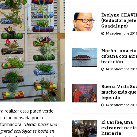
Évelyne CHAVI
(Redactora Jefe
Guadalupe)
14 septiembre 201
Morón : una ci
cubana con air
tradición
14 septiembre 201
Buena Vista Soc
mucho más que
leyenda
14 septiembre 201
a realizar esta pared verde
gica fue pensada por la
El Caribe, una
 formadora.
“Decidí hacer
una
extraordinaria
gnitud ecológica se hac
í
a
en
literaria