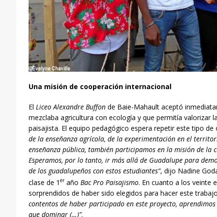
Una misión de cooperación internacional
El
Liceo Alexandre Buffon
de Baie-Mahault aceptó inmediata
mezclaba agricultura con ecología y que permitía valorizar la
paisajista. El equipo pedagógico espera repetir este tipo de
de la ense
ñ
anza
agrícola, de la experimentación en el territo
ense
ñ
anza
pública, también participamos en la misión de la c
Esperamos, por lo tanto, ir más allá de Guadalupe para demo
de los guadalupe
ñ
os
con estos estudiantes”
, dijo Nadine Goda
er
clase de 1
año
Bac Pro
Paisajismo
. En cuanto a los veinte
sorprendidos de haber sido elegidos para hacer este trabajo 
contentos de
haber participado en este proyecto, aprendimos 
que dominar
(…)”
.