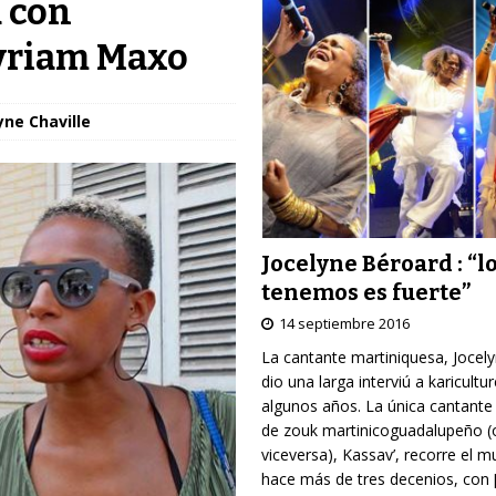
a con
Myriam Maxo
yne Chaville
Jocelyne Béroard : “l
tenemos es fuerte”
14 septiembre 2016
La cantante martiniquesa, Jocel
dio una larga interviú a karicultu
algunos años. La única cantante
de zouk martinicoguadalupeño (
viceversa), Kassav’, recorre el 
hace más de tres decenios, con