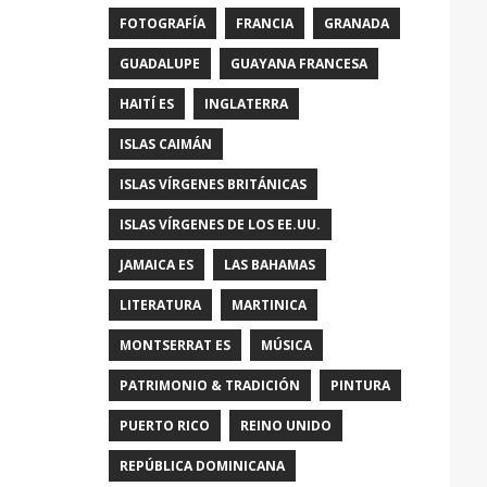
FOTOGRAFÍA
FRANCIA
GRANADA
GUADALUPE
GUAYANA FRANCESA
HAITÍ ES
INGLATERRA
ISLAS CAIMÁN
ISLAS VÍRGENES BRITÁNICAS
ISLAS VÍRGENES DE LOS EE.UU.
JAMAICA ES
LAS BAHAMAS
LITERATURA
MARTINICA
MONTSERRAT ES
MÚSICA
PATRIMONIO & TRADICIÓN
PINTURA
PUERTO RICO
REINO UNIDO
REPÚBLICA DOMINICANA