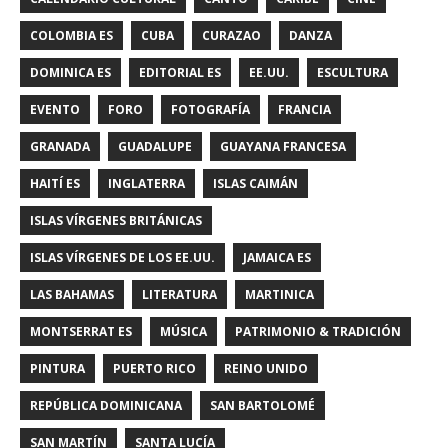
COLOMBIA ES
CUBA
CURAZAO
DANZA
DOMINICA ES
EDITORIAL ES
EE.UU.
ESCULTURA
EVENTO
FORO
FOTOGRAFÍA
FRANCIA
GRANADA
GUADALUPE
GUAYANA FRANCESA
HAITÍ ES
INGLATERRA
ISLAS CAIMÁN
ISLAS VÍRGENES BRITÁNICAS
ISLAS VÍRGENES DE LOS EE.UU.
JAMAICA ES
LAS BAHAMAS
LITERATURA
MARTINICA
MONTSERRAT ES
MÚSICA
PATRIMONIO & TRADICIÓN
PINTURA
PUERTO RICO
REINO UNIDO
REPÚBLICA DOMINICANA
SAN BARTOLOMÉ
SAN MARTÍN
SANTA LUCÍA