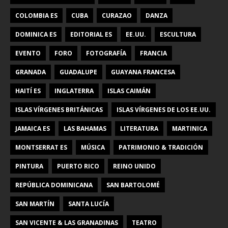
COLOMBIA ES
CUBA
CURAZAO
DANZA
DOMINICA ES
EDITORIAL ES
EE.UU.
ESCULTURA
EVENTO
FORO
FOTOGRAFÍA
FRANCIA
GRANADA
GUADALUPE
GUAYANA FRANCESA
HAITÍ ES
INGLATERRA
ISLAS CAIMÁN
ISLAS VÍRGENES BRITÁNICAS
ISLAS VÍRGENES DE LOS EE.UU.
JAMAICA ES
LAS BAHAMAS
LITERATURA
MARTINICA
MONTSERRAT ES
MÚSICA
PATRIMONIO & TRADICIÓN
PINTURA
PUERTO RICO
REINO UNIDO
REPÚBLICA DOMINICANA
SAN BARTOLOMÉ
SAN MARTÍN
SANTA LUCÍA
SAN VICENTE & LAS GRANADINAS
TEATRO