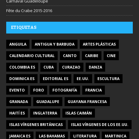
Carnaval Guadeloupe
Fête du Crabe 2015-2016
ETIQUETAS
ANGUILA
ANTIGUA Y BARBUDA
ARTES PLÁSTICAS
CALENDARIO CULTURAL
CANTO
CARIBE
CINE
COLOMBIA ES
CUBA
CURAZAO
DANZA
DOMINICA ES
EDITORIAL ES
EE.UU.
ESCULTURA
EVENTO
FORO
FOTOGRAFÍA
FRANCIA
GRANADA
GUADALUPE
GUAYANA FRANCESA
HAITÍ ES
INGLATERRA
ISLAS CAIMÁN
ISLAS VÍRGENES BRITÁNICAS
ISLAS VÍRGENES DE LOS EE.UU.
JAMAICA ES
LAS BAHAMAS
LITERATURA
MARTINICA