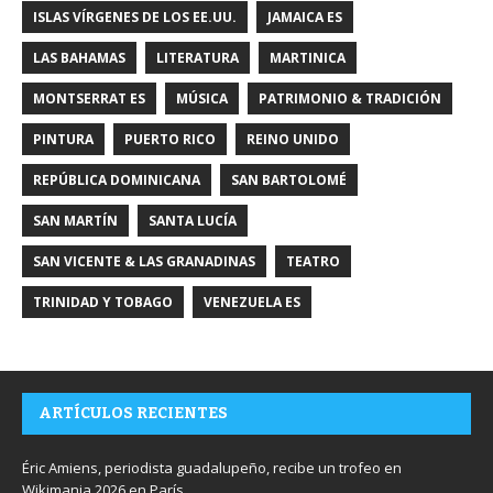
ISLAS VÍRGENES DE LOS EE.UU.
JAMAICA ES
LAS BAHAMAS
LITERATURA
MARTINICA
MONTSERRAT ES
MÚSICA
PATRIMONIO & TRADICIÓN
PINTURA
PUERTO RICO
REINO UNIDO
REPÚBLICA DOMINICANA
SAN BARTOLOMÉ
SAN MARTÍN
SANTA LUCÍA
SAN VICENTE & LAS GRANADINAS
TEATRO
TRINIDAD Y TOBAGO
VENEZUELA ES
ARTÍCULOS RECIENTES
Éric Amiens, periodista guadalupeño, recibe un trofeo en
Wikimania 2026 en París