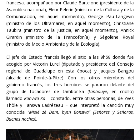
francesa, acompañado por Claude Bartelone (presidente de la
Asamblea nacional), Fleur Pelerin (ministro de la Cultura y de la
Comunicación, en aquel momento), George Pau-Langevin
(ministro de los Ultramares, en aquel momento), Christiane
Taubira (ministro de la Justicia, en aquel momento), Annick
Girardin (ministro de la Francofonía) y Ségolène Royal
(ministro de Medio Ambiente y de la Ecología).
El jefe de Estado francés llegó al sitio a las 9h58 donde fue
acogido por Victorin Lurel (diputado y presidente del Consejo
regional de Guadalupe en esta época) y Jacques Bangou
(alcalde de Pointe-à-Pitre). Con los otros miembros del
gobierno francés, los tres hombres se pararon delante del
grupo de tocadores de tambor-ka (
tanbouyé
, en criollo)
llamado
Konvwa Ka
– constado, entre otras personas, de Yves
Thôle y Fanswa Ladrézeau – que interpretó la canción muy
conocida
“Misié zé Dam, byen Bonswa” (Señores y Señoras,
Buenas noches).