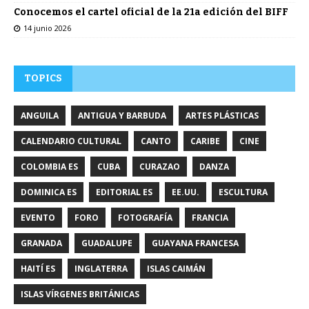
Conocemos el cartel oficial de la 21a edición del BIFF
14 junio 2026
TOPICS
ANGUILA
ANTIGUA Y BARBUDA
ARTES PLÁSTICAS
CALENDARIO CULTURAL
CANTO
CARIBE
CINE
COLOMBIA ES
CUBA
CURAZAO
DANZA
DOMINICA ES
EDITORIAL ES
EE.UU.
ESCULTURA
EVENTO
FORO
FOTOGRAFÍA
FRANCIA
GRANADA
GUADALUPE
GUAYANA FRANCESA
HAITÍ ES
INGLATERRA
ISLAS CAIMÁN
ISLAS VÍRGENES BRITÁNICAS