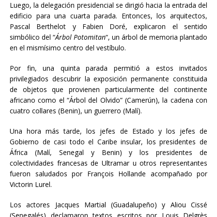
Luego, la delegación presidencial se dirigió hacia la entrada del
edificio para una cuarta parada. Entonces, los arquitectos,
Pascal Berthelot y Fabien Doré, explicaron el sentido
simbólico del “
Árbol Potomitan
“, un árbol de memoria plantado
en el mismísimo centro del vestíbulo.
Por fin, una quinta parada permitió a estos invitados
privilegiados descubrir la exposición permanente constituida
de objetos que provienen particularmente del continente
africano como el “Árbol del Olvido” (Camerún), la cadena con
cuatro collares (Benin), un guerrero (Malí).
Una hora más tarde, los jefes de Estado y los jefes de
Gobierno de casi todo el Caribe insular, los presidentes de
África (Malí, Senegal y Benin) y los presidentes de
colectividades francesas de Ultramar u otros representantes
fueron saludados por François Hollande acompañado por
Victorin Lurel.
Los actores Jacques Martial (Guadalupeño) y Aliou Cissé
(Senegalés)
declamaron textos escritos por Louis Delgrès