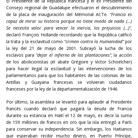
El Presidente de la República francesa y el ex Presidente del
Consejo regional de Guadalupe efectuaron el descubrimiento
de la placa de inauguración del Mémorial ACTe.
“Francia es
capaz de mirar su historia porque no tiene miedo de nada (…)
Se necesita valor para vencer la inercia, los prejuicios (…)”,
declaró François Hollande recordando que la República calificó
la trata y la esclavitud como
“crimen contra la Humanidad”
por
la ley del 21 de mayo de 2001. Subrayó la lucha de los
esclavos para
“dejar el infierno de las plantaciones”,
la acción
de los abolicionistas (el abate Grégoire y Victor Schoelcher)
para hacer ilegal la esclavitud y las intervenciones de los
parlamentarios para que los habitantes de las colonias de las
Antillas y Guayana francesas se volvieran ciudadanos
franceses por la ley de la departamentalización de 1946.
Por último, la asamblea se levantó para aplaudir al Presidente
francés cuando declaró que pagará la deuda de Francia
durante su estancia en Haití el 12 de mayo, es decir la suma
de 159 millónes de francos en oro que la isla entregó a París
para conservar su independencia. Sin embargo, los Haitianos
que esperaban recibir mucho dinero, en Puerto Príncipe,