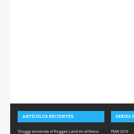
ARTÍCULOS RECIENTES
SERIES 
Shaggy enciende el Reggae Land en el Reino
FEMI 2015