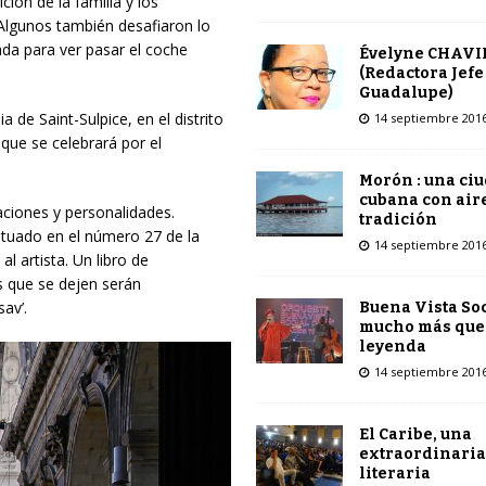
ción de la familia y los
 Algunos también desafiaron lo
ada
para ver pasar el coche
Évelyne CHAVI
(Redactora Jefe
Guadalupe)
ia de Saint-Sulpice, en el distrito
14 septiembre 201
 que se celebrará por el
Morón : una ci
cubana con air
aciones y personalidades.
tradición
situado en el número 27 de la
14 septiembre 201
al artista. Un libro de
s que se dejen serán
av’.
Buena Vista Soc
mucho más que
leyenda
14 septiembre 201
El Caribe, una
extraordinaria
literaria