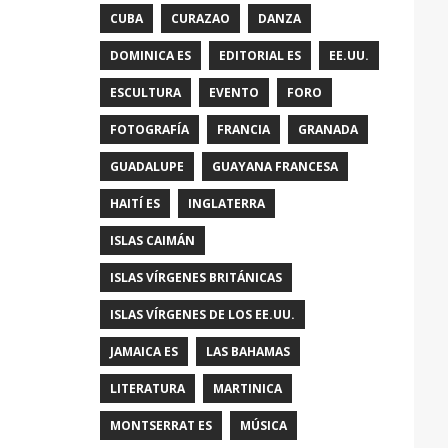
CUBA
CURAZAO
DANZA
DOMINICA ES
EDITORIAL ES
EE.UU.
ESCULTURA
EVENTO
FORO
FOTOGRAFÍA
FRANCIA
GRANADA
GUADALUPE
GUAYANA FRANCESA
HAITÍ ES
INGLATERRA
ISLAS CAIMÁN
ISLAS VÍRGENES BRITÁNICAS
ISLAS VÍRGENES DE LOS EE.UU.
JAMAICA ES
LAS BAHAMAS
LITERATURA
MARTINICA
MONTSERRAT ES
MÚSICA