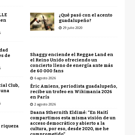
LLE
¿Qué pasó con el acento
 en
guadalupeño?
29 julio 2020
6
udad
Shaggy enciende el Reggae Land en
es de
el Reino Unido ofreciendo un
concierto lleno de energía ante más
6
de 60 000 fans
6 agosto 2026
ial Club,
Éric Amiens, periodista guadalupeño,
 una
recibe un trofeo en Wikimania 2026
en París
6
2 agosto 2026
Daana Sthernith Eldimé: “En Haití
compartimos esta misma visión de un
acceso democrático y abierto a la
 riqueza
cultura, por eso, desde 2020, me he
comprometido”