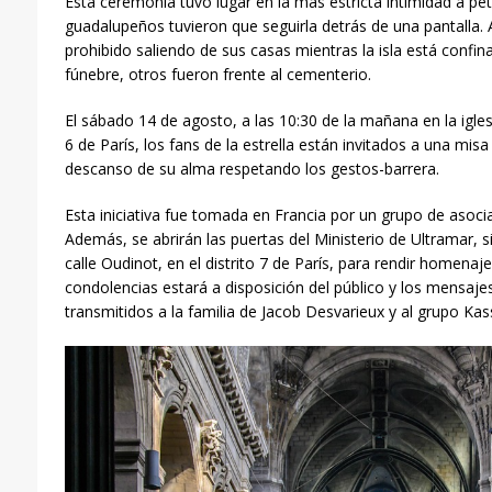
Esta ceremonia tuvo lugar en la más estricta intimidad a peti
guadalupeños tuvieron que seguirla detrás de una pantalla.
prohibido saliendo de sus casas mientras la isla est
á
confin
fúnebre, otros fueron frente al cementerio.
El sábado 14 de agosto, a las 10:30 de la ma
ñ
ana
en la igles
6 de París, los fans de la estrella están invitados a una misa
descanso de su alma respetando los gestos-barrera.
Esta iniciativa fue tomada en Francia por un grupo de asoci
Además, se abrirán las puertas del Ministerio de Ultramar, 
calle Oudinot, en el distrito 7 de París, para rendir homenaje 
condolencias estará a disposición del público y los mensaje
transmitidos a la familia de Jacob Desvarieux y al grupo Kass