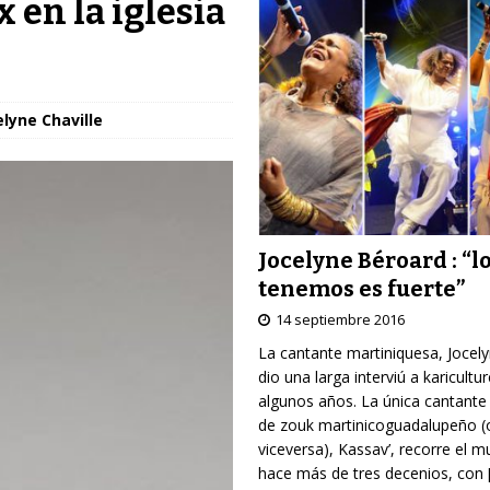
 en la iglesia
elyne Chaville
Jocelyne Béroard : “l
tenemos es fuerte”
14 septiembre 2016
La cantante martiniquesa, Jocel
dio una larga interviú a karicultu
algunos años. La única cantante
de zouk martinicoguadalupeño (
viceversa), Kassav’, recorre el 
hace más de tres decenios, con