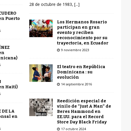
28 de octubre de 1983,
[...]
SCUDERO
en Puerto
Los Hermanos Rosario
participan en gran
6
evento y reciben
reconocimiento por su
trayectoria, en Ecuador
ÍNEZ
9 noviembre 2023
en
inicana)
6
El teatro en República
Dominicana : su
evolución
N
14 septiembre 2016
n Haití)
6
Reedición especial de
vinilo de “Just A Man” de
 DE LA
Beres Hammond en
onsal en
EE.UU. para el Record
Store Day Black Friday
6
17 octubre 2024