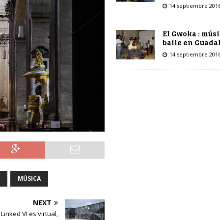
14 septiembre 201
El Gwoka : músi
baile en Guada
14 septiembre 201
MÚSICA
NEXT
inked VI es virtual,