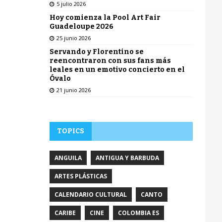
5 julio 2026
Hoy comienza la Pool Art Fair
Guadeloupe 2026
25 junio 2026
Servando y Florentino se
reencontraron con sus fans más
leales en un emotivo concierto en el
Óvalo
21 junio 2026
TOPICS
ANGUILA
ANTIGUA Y BARBUDA
ARTES PLÁSTICAS
CALENDARIO CULTURAL
CANTO
CARIBE
CINE
COLOMBIA ES