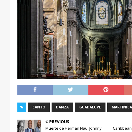
CANTO
DANZA
GUADALUPE
MARTINICA
PREVIOUS
Muerte de Herman Nau, Johnny
Caribbean L