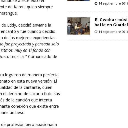
umándose a este éxito el
14 septiembre 201
ente de Karen, quien siempre
 merengue.
El Gwoka : músi
e Eddy, decidió enviarle la
baile en Guada
e encantó y fue cuando decidió
14 septiembre 201
a de las mejores experiencias
no fue proyectada y pensada solo
s ritmos,
muy en el fondo
con
género
musical.” Comunicado de
era lograron de manera perfecta
enato en esta nueva versión. El
alidad de la cantante, quien
 el derecho de sacar a flote sus
és de la canción que intenta
nante conexión que existe entre
barle un beso.
a de profesión pero apasionada