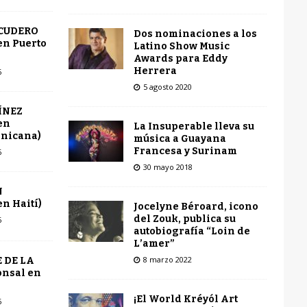
SCUDERO
Dos nominaciones a los
en Puerto
Latino Show Music
Awards para Eddy
Herrera
6
5 agosto 2020
ÍNEZ
en
La Insuperable lleva su
inicana)
música a Guayana
Francesa y Surinam
6
30 mayo 2018
N
n Haití)
Jocelyne Béroard, icono
del Zouk, publica su
6
autobiografía “Loin de
L’amer”
8 marzo 2022
 DE LA
onsal en
¡El World Kréyól Art
6