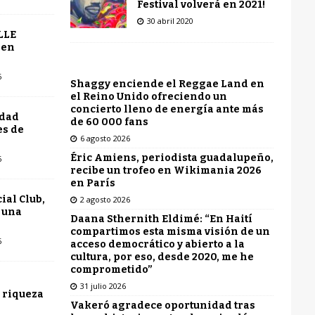
Festival volverá en 2021!
30 abril 2020
LLE
 en
6
Shaggy enciende el Reggae Land en
el Reino Unido ofreciendo un
concierto lleno de energía ante más
udad
de 60 000 fans
es de
6 agosto 2026
Éric Amiens, periodista guadalupeño,
6
recibe un trofeo en Wikimania 2026
en París
ial Club,
2 agosto 2026
 una
Daana Sthernith Eldimé: “En Haití
compartimos esta misma visión de un
6
acceso democrático y abierto a la
cultura, por eso, desde 2020, me he
comprometido”
31 julio 2026
 riqueza
Vakeró agradece oportunidad tras