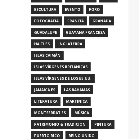
ESCULTURA
EVENTO
FORO
FOTOGRAFÍA
FRANCIA
GRANADA
GUADALUPE
GUAYANA FRANCESA
HAITÍ ES
INGLATERRA
ISLAS CAIMÁN
ISLAS VÍRGENES BRITÁNICAS
ISLAS VÍRGENES DE LOS EE.UU.
JAMAICA ES
LAS BAHAMAS
LITERATURA
MARTINICA
MONTSERRAT ES
MÚSICA
PATRIMONIO & TRADICIÓN
PINTURA
PUERTO RICO
REINO UNIDO