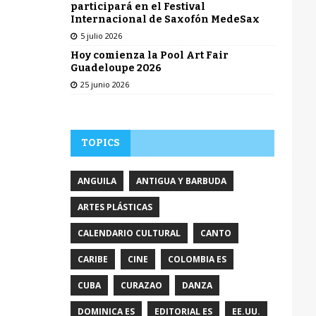
participará en el Festival
Internacional de Saxofón MedeSax
5 julio 2026
Hoy comienza la Pool Art Fair
Guadeloupe 2026
25 junio 2026
TOPICS
ANGUILA
ANTIGUA Y BARBUDA
ARTES PLÁSTICAS
CALENDARIO CULTURAL
CANTO
CARIBE
CINE
COLOMBIA ES
CUBA
CURAZAO
DANZA
DOMINICA ES
EDITORIAL ES
EE.UU.