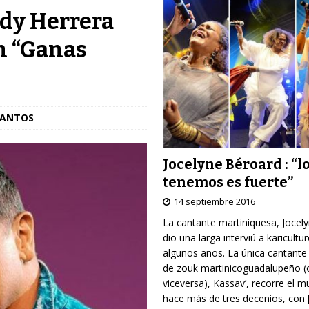
ddy Herrera
n “Ganas
SANTOS
Jocelyne Béroard : “l
tenemos es fuerte”
14 septiembre 2016
La cantante martiniquesa, Jocel
dio una larga interviú a karicultu
algunos años. La única cantante
de zouk martinicoguadalupeño (
viceversa), Kassav’, recorre el 
hace más de tres decenios, con