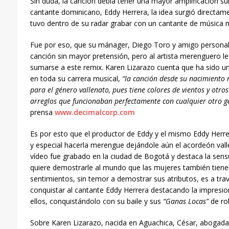
Sin duda, la canción debía tener una mayor amplificación s
cantante dominicano, Eddy Herrera, la idea surgió directam
tuvo dentro de su radar grabar con un cantante de música
Fue por eso, que su mánager, Diego Toro y amigo personal d
canción sin mayor pretensión, pero al artista merenguero l
sumarse a este remix. Karen Lizarazo cuenta que ha sido un
en toda su carrera musical,
“la canción desde su nacimiento 
para el género vallenato, pues tiene colores de vientos y otro
arreglos que funcionaban perfectamente con cualquier otro 
prensa
www.decimalcorp.com
Es por esto que el productor de Eddy y el mismo Eddy Herr
y especial hacerla merengue dejándole aún el acordeón vall
vídeo fue grabado en la ciudad de Bogotá y destaca la sensu
quiere demostrarle al mundo que las mujeres también tienen
sentimientos, sin temor a demostrar sus atributos, es a trav
conquistar al cantante Eddy Herrera destacando la impresio
ellos, conquistándolo con su baile y sus
“Ganas Locas”
de ro
Sobre Karen Lizarazo, nacida en Aguachica, César, abogad