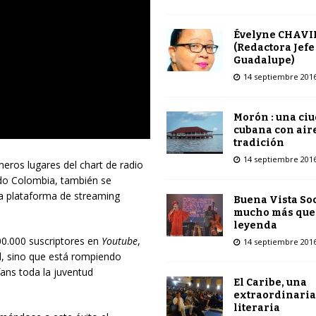
Évelyne CHAVI
(Redactora Jefe
Guadalupe)
14 septiembre 201
Morón : una ci
cubana con air
tradición
14 septiembre 201
eros lugares del chart de radio
odo Colombia, también se
la plataforma de streaming
Buena Vista Soc
mucho más que
leyenda
100.000 suscriptores en
Youtube
,
14 septiembre 201
l, sino que está rompiendo
ns toda la juventud
El Caribe, una
extraordinaria
literaria