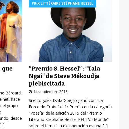
PRIX LITTÉRAIRE STÉPHANE HESSEL
“Premio S. Hessel” : “Tala
o que
Ngai” de Steve Mékoudja
plebiscitada
14 septiembre 2016
yne Béroard,
re.net, hace
Si el togolés Dzifa Gbeglo ganó con “La
 del grupo
Force de Croire” el 1r Premio en la categoría
o
“Poesía” de la edición 2015 del “Premio
mundo, desde
Literario Stéphane Hessel-RFI-TV5 Monde”
[...]
sobre el tema “La exasperación es una
[...]