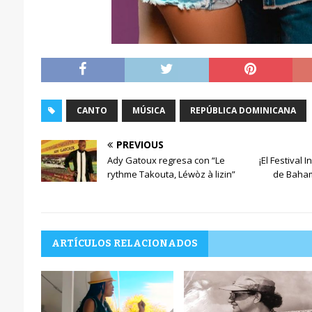
CANTO
MÚSICA
REPÚBLICA DOMINICANA
PREVIOUS
Ady Gatoux regresa con “Le
¡El Festival 
rythme Takouta, Léwòz à lizin”
de Baham
ARTÍCULOS RELACIONADOS