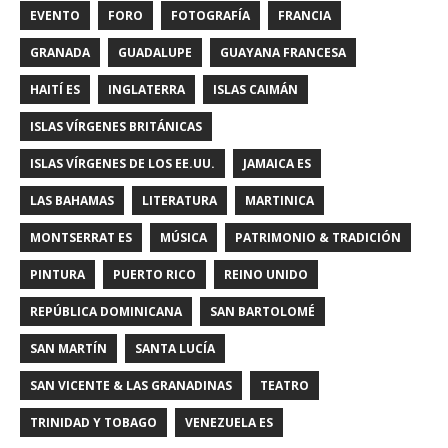
EVENTO
FORO
FOTOGRAFÍA
FRANCIA
GRANADA
GUADALUPE
GUAYANA FRANCESA
HAITÍ ES
INGLATERRA
ISLAS CAIMÁN
ISLAS VÍRGENES BRITÁNICAS
ISLAS VÍRGENES DE LOS EE.UU.
JAMAICA ES
LAS BAHAMAS
LITERATURA
MARTINICA
MONTSERRAT ES
MÚSICA
PATRIMONIO & TRADICIÓN
PINTURA
PUERTO RICO
REINO UNIDO
REPÚBLICA DOMINICANA
SAN BARTOLOMÉ
SAN MARTÍN
SANTA LUCÍA
SAN VICENTE & LAS GRANADINAS
TEATRO
TRINIDAD Y TOBAGO
VENEZUELA ES