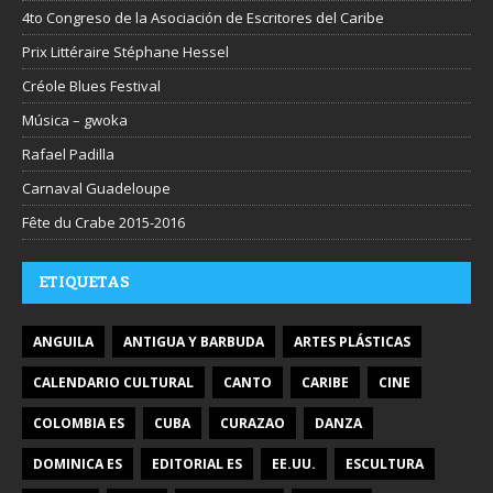
4to Congreso de la Asociación de Escritores del Caribe
Prix Littéraire Stéphane Hessel
Créole Blues Festival
Música – gwoka
Rafael Padilla
Carnaval Guadeloupe
Fête du Crabe 2015-2016
ETIQUETAS
ANGUILA
ANTIGUA Y BARBUDA
ARTES PLÁSTICAS
CALENDARIO CULTURAL
CANTO
CARIBE
CINE
COLOMBIA ES
CUBA
CURAZAO
DANZA
DOMINICA ES
EDITORIAL ES
EE.UU.
ESCULTURA