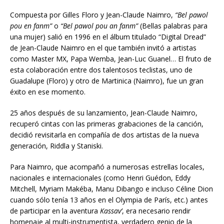
Compuesta por Gilles Floro y Jean-Claude Naimro,
“Bel pawol
pou en fanm”
o
“Bel pawol pou an fanm”
(Bellas palabras para
una mujer) salió en 1996 en el álbum titulado “Digital Dread”
de Jean-Claude Naimro en el que también invitó a artistas
como Master MX, Papa Wemba, Jean-Luc Guanel… El fruto de
esta colaboración entre dos talentosos teclistas, uno de
Guadalupe (Floro) y otro de Martinica (Naimro), fue un gran
éxito en ese momento.
25 años después de su lanzamiento, Jean-Claude Naimro,
recuperó cintas con las primeras grabaciones de la canción,
decidió revisitarla en compañía de dos artistas de la nueva
generación, Riddla y Staniski.
Para Naimro, que acompañó a numerosas estrellas locales,
nacionales e internacionales (como Henri Guédon, Eddy
Mitchell, Myriam Makéba, Manu Dibango e incluso Céline Dion
cuando sólo tenía 13 años en el Olympia de París, etc.) antes
de participar en la aventura
Kassav’
, era necesario rendir
homenaje al multi-instrumentista, verdadero genio de la