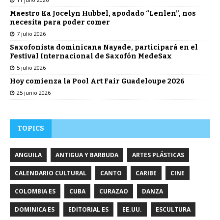
Maestro Ka Jocelyn Hubbel, apodado “Lenlen”, nos
necesita para poder comer
7 julio 2026
Saxofonista dominicana Nayade, participará en el
Festival Internacional de Saxofón MedeSax
5 julio 2026
Hoy comienza la Pool Art Fair Guadeloupe 2026
25 junio 2026
TOPICS
ANGUILA
ANTIGUA Y BARBUDA
ARTES PLÁSTICAS
CALENDARIO CULTURAL
CANTO
CARIBE
CINE
COLOMBIA ES
CUBA
CURAZAO
DANZA
DOMINICA ES
EDITORIAL ES
EE.UU.
ESCULTURA