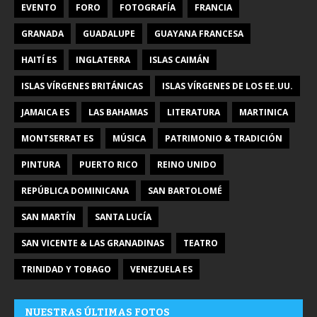
EVENTO
FORO
FOTOGRAFÍA
FRANCIA
GRANADA
GUADALUPE
GUAYANA FRANCESA
HAITÍ ES
INGLATERRA
ISLAS CAIMÁN
ISLAS VÍRGENES BRITÁNICAS
ISLAS VÍRGENES DE LOS EE.UU.
JAMAICA ES
LAS BAHAMAS
LITERATURA
MARTINICA
MONTSERRAT ES
MÚSICA
PATRIMONIO & TRADICIÓN
PINTURA
PUERTO RICO
REINO UNIDO
REPÚBLICA DOMINICANA
SAN BARTOLOMÉ
SAN MARTÍN
SANTA LUCÍA
SAN VICENTE & LAS GRANADINAS
TEATRO
TRINIDAD Y TOBAGO
VENEZUELA ES
NUESTRAS ÚLTIMAS FOTOS