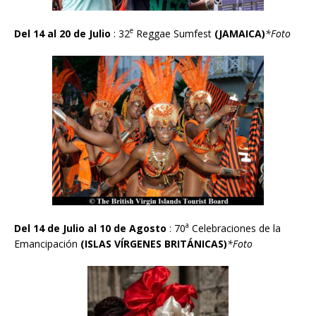
e
Del 14 al 20 de Julio
: 32
Reggae Sumfest
(JAMAICA)
*Foto
a
Del 14 de Julio al 10 de Agosto
: 70
Celebraciones de la
Emancipaci
ó
n
(ISLAS V
Í
RGENES BRIT
Á
NICAS)
*Foto