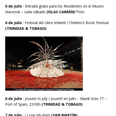
6 de Julio
:
Entrada gratis para los Residentes en el Museo
Nacional – cada s
á
bado
(ISLAS CAIM
Á
N)
*Foto
6 de Julio
: Festival del Libro Infantil / Children’s Book Festival
(TRINIDAD & TOBAGO)
6 de Julio
: Jouvert in July / Jouvert en Julio – Mardi Gras TT –
Port of Spain, 23.00h
(TRINIDAD & TOBAGO)
7 de Julio
: I Love My Ram
(SAN MART
Í
N)