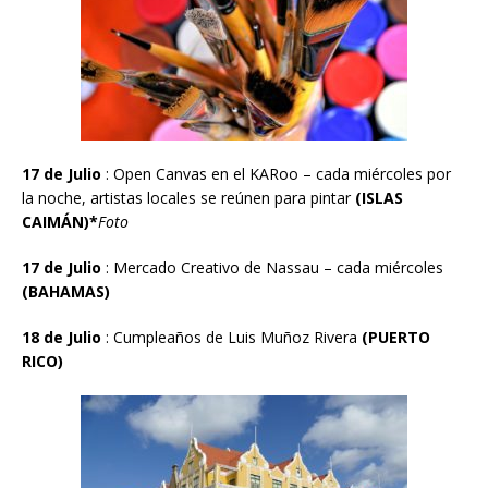
17 de Julio
:
Open Canvas en el KARoo – cada miércoles por
la noche, artistas locales se re
ú
nen para pintar
(ISLAS
CAIM
Á
N)*
Foto
17 de Julio
:
Mercado Creativo de Nassau – cada miércoles
(BAHAMAS)
18 de Julio
:
Cumplea
ñ
os de Luis Mu
ñ
oz Rivera
(PUERTO
RICO)