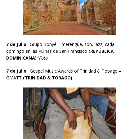
7 de Julio
:
Grupo Bonyé – merengué, son, jazz, cada
domingo en las Ruinas de San Francisco
(REP
Ú
BLICA
DOMINICANA)
*Foto
7 de Julio
: Gospel M
usic Awards of Trinidad & Tobago –
GMATT
(TRINIDAD & TOBAGO)