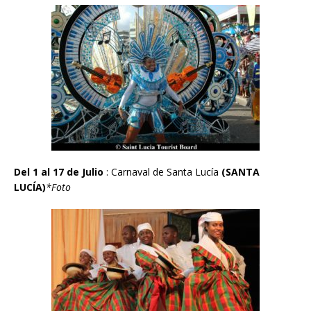
Del
1 al 17 de Julio
:
Carnaval de Santa Luc
ía
(SANTA
LUC
Í
A)
*Foto