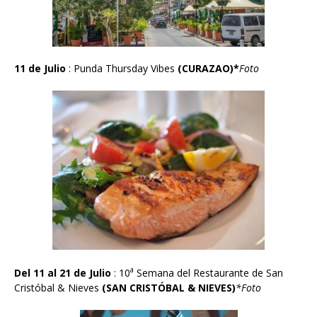
11 de Julio
: Punda Thursday Vibes
(CURAZAO
)*
Foto
a
Del 11 al 21 de Julio
: 10
Semana del Restaurante de San
Crist
ó
bal & Nieves
(SAN CRIST
Ó
BAL & NIEVES)
*Foto