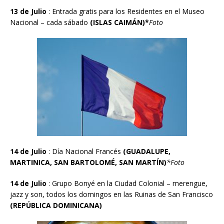
13 de Julio
: Entrada gratis para los Residentes en el Museo
Nacional – cada s
á
bado
(ISLAS CAIM
Á
N)*
Foto
14 de Julio
: D
í
a Nacional Francés
(GUADALUPE,
MARTINICA, SAN BARTOLOMÉ, SAN MART
Í
N)
*Foto
14 de Julio
: Grupo Bonyé en la Ciudad Colonial – merengue,
jazz y son, todos los domingos en las Ruinas de San Francisco
(REPÚBLICA DOMINICANA)