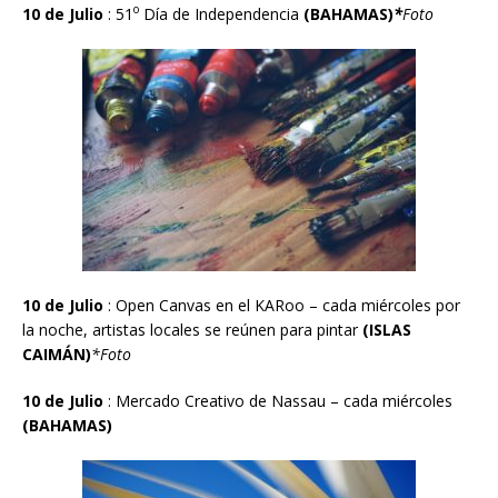
o
10 de Julio
:
51
D
í
a
de Independencia
(BAHAMAS)
*
Foto
10 de Julio
:
Open Canvas en el KARoo – cada miércoles por
la noche, artistas locales se re
ú
nen para pintar
(ISLAS
CAIM
Á
N)
*Foto
10 de Julio
:
Mercado Creativo de Nassau – cada mié
rcoles
(BAHAMAS)