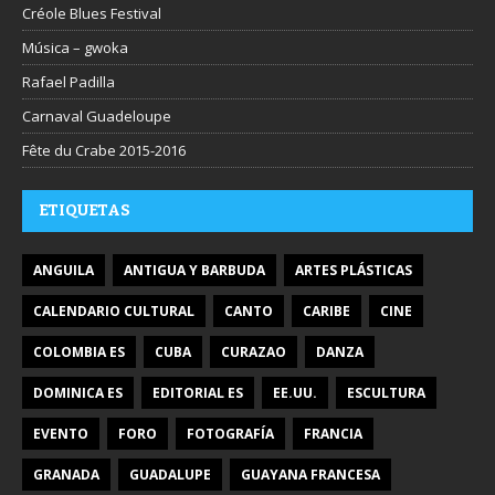
Créole Blues Festival
Música – gwoka
Rafael Padilla
Carnaval Guadeloupe
Fête du Crabe 2015-2016
ETIQUETAS
ANGUILA
ANTIGUA Y BARBUDA
ARTES PLÁSTICAS
CALENDARIO CULTURAL
CANTO
CARIBE
CINE
COLOMBIA ES
CUBA
CURAZAO
DANZA
DOMINICA ES
EDITORIAL ES
EE.UU.
ESCULTURA
EVENTO
FORO
FOTOGRAFÍA
FRANCIA
GRANADA
GUADALUPE
GUAYANA FRANCESA