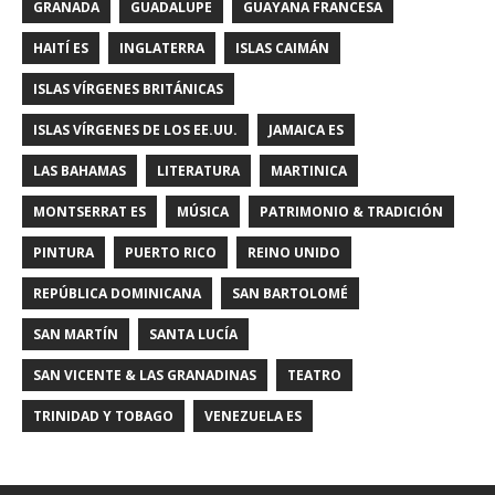
GRANADA
GUADALUPE
GUAYANA FRANCESA
HAITÍ ES
INGLATERRA
ISLAS CAIMÁN
ISLAS VÍRGENES BRITÁNICAS
ISLAS VÍRGENES DE LOS EE.UU.
JAMAICA ES
LAS BAHAMAS
LITERATURA
MARTINICA
MONTSERRAT ES
MÚSICA
PATRIMONIO & TRADICIÓN
PINTURA
PUERTO RICO
REINO UNIDO
REPÚBLICA DOMINICANA
SAN BARTOLOMÉ
SAN MARTÍN
SANTA LUCÍA
SAN VICENTE & LAS GRANADINAS
TEATRO
TRINIDAD Y TOBAGO
VENEZUELA ES