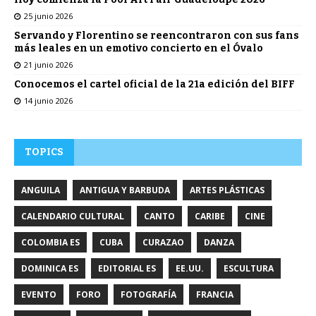
25 junio 2026
Servando y Florentino se reencontraron con sus fans
más leales en un emotivo concierto en el Óvalo
21 junio 2026
Conocemos el cartel oficial de la 21a edición del BIFF
14 junio 2026
TOPICS
ANGUILA
ANTIGUA Y BARBUDA
ARTES PLÁSTICAS
CALENDARIO CULTURAL
CANTO
CARIBE
CINE
COLOMBIA ES
CUBA
CURAZAO
DANZA
DOMINICA ES
EDITORIAL ES
EE.UU.
ESCULTURA
EVENTO
FORO
FOTOGRAFÍA
FRANCIA