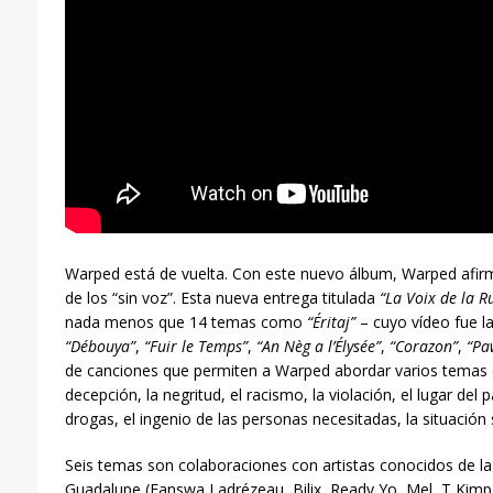
Warped está de vuelta. Con este nuevo álbum, Warped afirm
de los “sin voz”. Esta nueva entrega titulada
“La Voix de la R
nada menos que 14 temas como
“Éritaj”
– cuyo vídeo fue 
“Débouya”
,
“Fuir le Temps”
,
“An Nèg a l’Élysée”
,
“Corazon”
,
“Pa
de canciones que permiten a Warped abordar varios temas d
decepción, la negritud, el racismo, la violación, el lugar del p
drogas, el ingenio de las personas necesitadas, la situación s
Seis temas son colaboraciones con artistas conocidos de la
Guadalupe (Fanswa Ladrézeau, Bilix, Ready Yo, Mel, T Kimp G