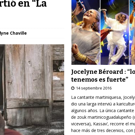
tió en “La
lyne Chaville
Jocelyne Béroard : “l
tenemos es fuerte”
14 septiembre 2016
La cantante martiniquesa, Jocel
dio una larga interviú a karicultu
algunos años. La única cantante
de zouk martinicoguadalupeño (
viceversa), Kassav’, recorre el 
hace más de tres decenios, con