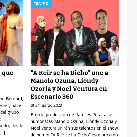
TEATRO
“A Reír se ha Dicho” une a
o que
Manolo Ozuna, Liondy
Ozoria y Noel Ventura en
Escenario 360
yne Béroard,
21 marzo 2023
re.net, hace
 del grupo
Bajo la producción de Ramses Peralta los
o
humoristas Manolo Ozuna, Liondy Ozoria y
mundo, desde
Noel Ventura unirán sus talentos en el show
[...]
de humor “A Reír se ha Dicho” este próximo