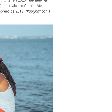
e hante”
en 2020,
“Rip Jaho”
en
”
, en colaboración con Mel que
ebrero de 2018,
“Papiyon”
con T