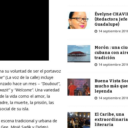
Évelyne CHAVI
(Redactora Jefe
Guadalupe)
14 septiembre 201
Morón : una ci
cubana con air
tradición
14 septiembre 201
a su voluntad de ser el portavoz
ue”
(La voz de la calle) incluye
Buena Vista Soc
lanzado hace un mes –
“Doubout”
,
mucho más que
wazit”
y
“Welcome”
. Una variedad
leyenda
e la vida como el amor, la
14 septiembre 201
adre, la muerte, la prisión, las
ocial de su isla.
El Caribe, una
extraordinaria
 escena tradicional y urbana de
literaria
ee, Misié Sadik y Didgis).