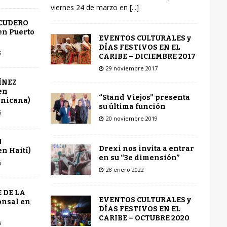
viernes 24 de marzo en
[...]
SCUDERO
en Puerto
EVENTOS CULTURALES y
DÍAS FESTIVOS EN EL
6
CARIBE – DICIEMBRE 2017
29 noviembre 2017
ÍNEZ
en
“Stand Viejos” presenta
inicana)
su última función
6
20 noviembre 2019
N
Drexi nos invita a entrar
n Haití)
en su “3e dimensión”
6
28 enero 2022
 DE LA
EVENTOS CULTURALES y
onsal en
DÍAS FESTIVOS EN EL
CARIBE – OCTUBRE 2020
6