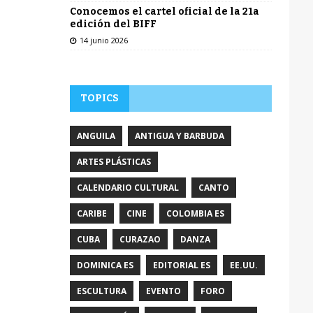
Conocemos el cartel oficial de la 21a
edición del BIFF
14 junio 2026
TOPICS
ANGUILA
ANTIGUA Y BARBUDA
ARTES PLÁSTICAS
CALENDARIO CULTURAL
CANTO
CARIBE
CINE
COLOMBIA ES
CUBA
CURAZAO
DANZA
DOMINICA ES
EDITORIAL ES
EE.UU.
ESCULTURA
EVENTO
FORO