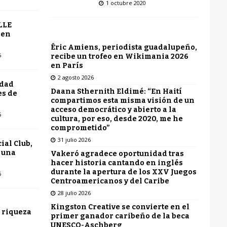
1 octubre 2020
LLE
 en
Éric Amiens, periodista guadalupeño,
6
recibe un trofeo en Wikimania 2026
en París
2 agosto 2026
udad
Daana Sthernith Eldimé: “En Haití
es de
compartimos esta misma visión de un
acceso democrático y abierto a la
6
cultura, por eso, desde 2020, me he
comprometido”
31 julio 2026
ial Club,
 una
Vakeró agradece oportunidad tras
hacer historia cantando en inglés
durante la apertura de los XXV Juegos
6
Centroamericanos y del Caribe
28 julio 2026
Kingston Creative se convierte en el
 riqueza
primer ganador caribeño de la beca
UNESCO-Aschberg