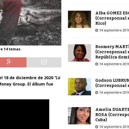
Alba GOMEZ E
(Corresponsal 
Rico)
14 septiembre 201
Rosmery MART
ye 14 temas.
(Corresponsal 
República dom
14 septiembre 201
el 18 de diciembre de 2020
“La
Godson LUBRU
 Money Group. El álbum fue
(Corresponsal e
14 septiembre 201
Amelia DUARTE
ROSA (Corresp
Cuba)
14 septiembre 201