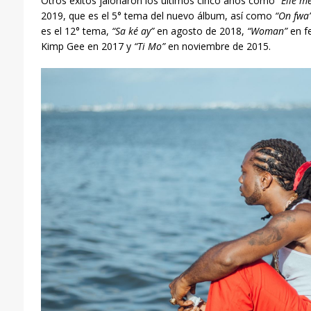
Otros éxitos jalonaron los últimos cinco años como
“Elle m
2019, que es el 5° tema del nuevo álbum, así como
“On fwa
es el 12° tema,
“Sa ké ay”
en agosto de 2018,
“Woman”
en f
Kimp Gee en 2017 y
“Ti Mo”
en noviembre de 2015.