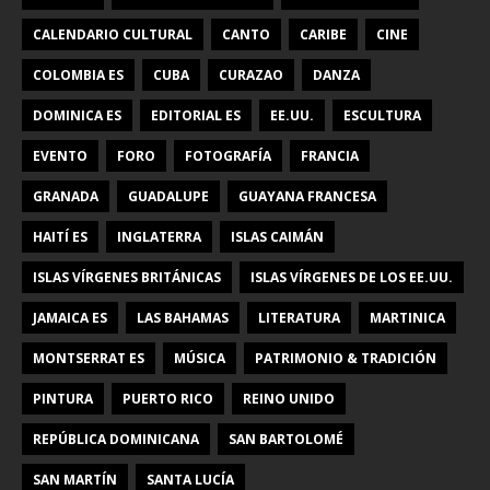
CALENDARIO CULTURAL
CANTO
CARIBE
CINE
COLOMBIA ES
CUBA
CURAZAO
DANZA
DOMINICA ES
EDITORIAL ES
EE.UU.
ESCULTURA
EVENTO
FORO
FOTOGRAFÍA
FRANCIA
GRANADA
GUADALUPE
GUAYANA FRANCESA
HAITÍ ES
INGLATERRA
ISLAS CAIMÁN
ISLAS VÍRGENES BRITÁNICAS
ISLAS VÍRGENES DE LOS EE.UU.
JAMAICA ES
LAS BAHAMAS
LITERATURA
MARTINICA
MONTSERRAT ES
MÚSICA
PATRIMONIO & TRADICIÓN
PINTURA
PUERTO RICO
REINO UNIDO
REPÚBLICA DOMINICANA
SAN BARTOLOMÉ
SAN MARTÍN
SANTA LUCÍA