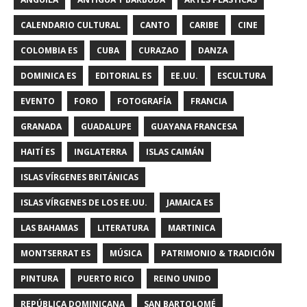
CALENDARIO CULTURAL
CANTO
CARIBE
CINE
COLOMBIA ES
CUBA
CURAZAO
DANZA
DOMINICA ES
EDITORIAL ES
EE.UU.
ESCULTURA
EVENTO
FORO
FOTOGRAFÍA
FRANCIA
GRANADA
GUADALUPE
GUAYANA FRANCESA
HAITÍ ES
INGLATERRA
ISLAS CAIMÁN
ISLAS VÍRGENES BRITÁNICAS
ISLAS VÍRGENES DE LOS EE.UU.
JAMAICA ES
LAS BAHAMAS
LITERATURA
MARTINICA
MONTSERRAT ES
MÚSICA
PATRIMONIO & TRADICIÓN
PINTURA
PUERTO RICO
REINO UNIDO
REPÚBLICA DOMINICANA
SAN BARTOLOMÉ