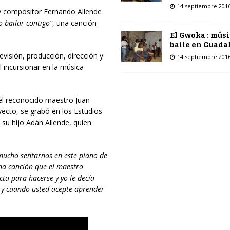
14 septiembre 201
 y compositor Fernando Allende
o bailar contigo”
, una canción
El Gwoka : músi
baile en Guada
evisión, producción, dirección y
14 septiembre 201
l incursionar en la música
del reconocido maestro Juan
oyecto, se grabó en los Estudios
 su hijo Adán Allende, quien
 mucho sentarnos en este piano de
na canción que el maestro
cta para hacerse y yo le decía
 y cuando usted acepte aprender