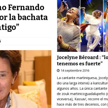
no Fernando
or la bachata
ntigo”
S
Jocelyne Béroard : “l
tenemos es fuerte”
14 septiembre 2016
La cantante martiniquesa, Jocel
dio una larga interviú a karicultu
algunos años. La única cantante
de zouk martinicoguadalupeño (
viceversa), Kassav’, recorre el 
hace más de tres decenios, con