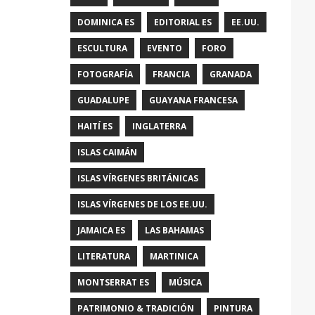
DOMINICA ES
EDITORIAL ES
EE.UU.
ESCULTURA
EVENTO
FORO
FOTOGRAFÍA
FRANCIA
GRANADA
GUADALUPE
GUAYANA FRANCESA
HAITÍ ES
INGLATERRA
ISLAS CAIMÁN
ISLAS VÍRGENES BRITÁNICAS
ISLAS VÍRGENES DE LOS EE.UU.
JAMAICA ES
LAS BAHAMAS
LITERATURA
MARTINICA
MONTSERRAT ES
MÚSICA
PATRIMONIO & TRADICIÓN
PINTURA