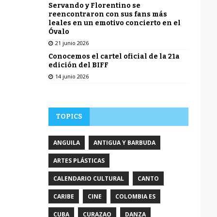
Servando y Florentino se
reencontraron con sus fans más
leales en un emotivo concierto en el
Óvalo
21 junio 2026
Conocemos el cartel oficial de la 21a
edición del BIFF
14 junio 2026
TOPICS
ANGUILA
ANTIGUA Y BARBUDA
ARTES PLÁSTICAS
CALENDARIO CULTURAL
CANTO
CARIBE
CINE
COLOMBIA ES
CUBA
CURAZAO
DANZA