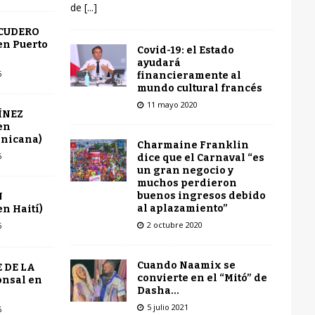
de
[...]
SCUDERO
en Puerto
Covid-19: el Estado
ayudará
6
financieramente al
mundo cultural francés
11 mayo 2020
ÍNEZ
en
inicana)
Charmaine Franklin
6
dice que el Carnaval “es
un gran negocio y
muchos perdieron
buenos ingresos debido
N
al aplazamiento”
n Haití)
2 octubre 2020
6
Cuando Naamix se
 DE LA
convierte en el “Mitó” de
onsal en
Dasha…
5 julio 2021
6