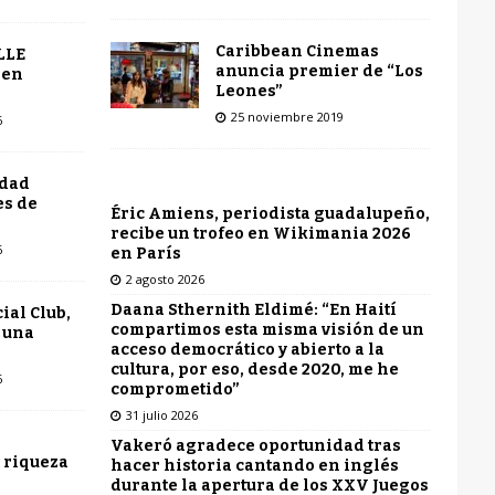
Caribbean Cinemas
LLE
anuncia premier de “Los
 en
Leones”
25 noviembre 2019
6
udad
es de
Éric Amiens, periodista guadalupeño,
recibe un trofeo en Wikimania 2026
6
en París
2 agosto 2026
Daana Sthernith Eldimé: “En Haití
ial Club,
compartimos esta misma visión de un
 una
acceso democrático y abierto a la
cultura, por eso, desde 2020, me he
6
comprometido”
31 julio 2026
Vakeró agradece oportunidad tras
 riqueza
hacer historia cantando en inglés
durante la apertura de los XXV Juegos