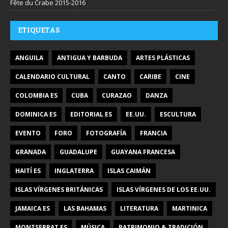
Fête du Crabe 2015-2016
ETIQUETAS
ANGUILA
ANTIGUA Y BARBUDA
ARTES PLÁSTICAS
CALENDARIO CULTURAL
CANTO
CARIBE
CINE
COLOMBIA ES
CUBA
CURAZAO
DANZA
DOMINICA ES
EDITORIAL ES
EE.UU.
ESCULTURA
EVENTO
FORO
FOTOGRAFÍA
FRANCIA
GRANADA
GUADALUPE
GUAYANA FRANCESA
HAITÍ ES
INGLATERRA
ISLAS CAIMÁN
ISLAS VÍRGENES BRITÁNICAS
ISLAS VÍRGENES DE LOS EE.UU.
JAMAICA ES
LAS BAHAMAS
LITERATURA
MARTINICA
MONTSERRAT ES
MÚSICA
PATRIMONIO & TRADICIÓN