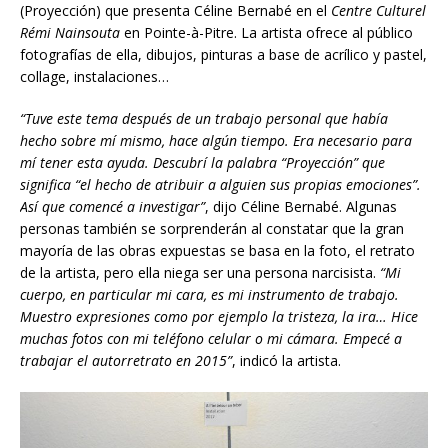
(Proyección) que presenta Céline Bernabé en el
Centre Culturel
Rémi Nainsouta
en Pointe-à-Pitre. La artista ofrece al público
fotografías de ella, dibujos, pinturas a base de acrílico y pastel,
collage, instalaciones…
“Tuve este tema después de un trabajo personal que había
hecho sobre mí mismo, hace alg
ú
n
tiempo. Era necesario para
mí tener esta ayuda. Descubrí la palabra “Proyección” que
significa “el hecho de atribuir a alguien sus propias emociones”.
Así que comencé a investigar”
,
dijo Céline Bernabé. Algunas
personas también se sorprenderán al constatar que la gran
mayoría de las obras expuestas se basa en la foto, el retrato
de la artista, pero ella niega ser una persona narcisista.
“Mi
cuerpo, en particular mi cara, es mi instrumento de trabajo.
Muestro expresiones como por ejemplo la tristeza, la ira… Hice
muchas fotos con mi teléfono celular o mi cámara. Empecé a
trabajar el autorretrato en 2015”
, indicó la artista.