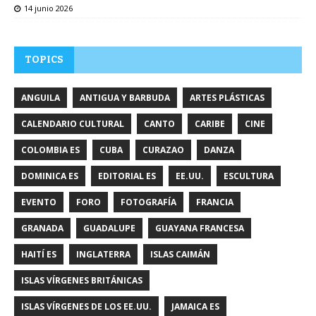
14 junio 2026
TOPICS
ANGUILA
ANTIGUA Y BARBUDA
ARTES PLÁSTICAS
CALENDARIO CULTURAL
CANTO
CARIBE
CINE
COLOMBIA ES
CUBA
CURAZAO
DANZA
DOMINICA ES
EDITORIAL ES
EE.UU.
ESCULTURA
EVENTO
FORO
FOTOGRAFÍA
FRANCIA
GRANADA
GUADALUPE
GUAYANA FRANCESA
HAITÍ ES
INGLATERRA
ISLAS CAIMÁN
ISLAS VÍRGENES BRITÁNICAS
ISLAS VÍRGENES DE LOS EE.UU.
JAMAICA ES