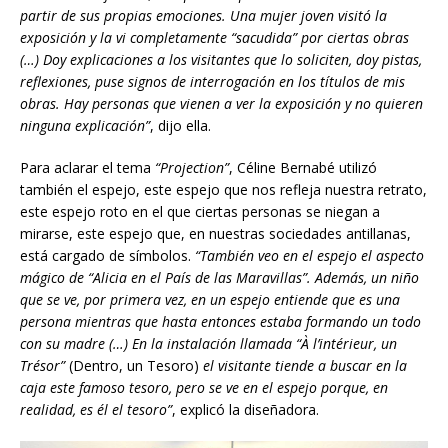
partir de sus propias emociones. Una mujer joven visitó la
exposición y la vi completamente “sacudida” por ciertas obras
(…) Doy explicaciones a los visitantes que lo soliciten, doy pistas,
reflexiones, puse signos de interrogaci
ó
n en los títulos de mis
obras.
Hay personas que vienen a ver la exposición y no quieren
ninguna explicación”
, dijo ella.
Para aclarar el tema
“Projection”
, Céline Bernabé utilizó
también el espejo, este espejo que nos refleja nuestra retrato,
este espejo roto en el que ciertas personas se niegan a
mirarse, este espejo que, en nuestras sociedades antillanas,
está cargado de símbolos.
“También veo en el espejo el aspecto
mágico de “Alicia en el País de las Maravillas”. Además, un niño
que se ve, por primera vez, en un espejo entiende que es una
persona mientras que hasta entonces estaba formando un todo
con su madre (…) En la instalación llamada “À l’intérieur, un
Trésor”
(Dentro, un Tesoro)
el visitante tiende a buscar en la
caja este famoso tesoro, pero se ve en el espejo porque, en
realidad, es él el tesoro”
, explicó la diseñadora.