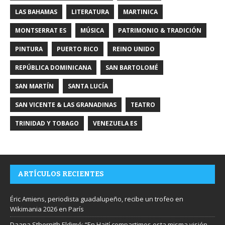
LAS BAHAMAS
LITERATURA
MARTINICA
MONTSERRAT ES
MÚSICA
PATRIMONIO & TRADICIÓN
PINTURA
PUERTO RICO
REINO UNIDO
REPÚBLICA DOMINICANA
SAN BARTOLOMÉ
SAN MARTÍN
SANTA LUCÍA
SAN VICENTE & LAS GRANADINAS
TEATRO
TRINIDAD Y TOBAGO
VENEZUELA ES
ARTÍCULOS RECIENTES
Éric Amiens, periodista guadalupeño, recibe un trofeo en
Wikimania 2026 en París
Daana Sthernith Eldimé: “En Haití compartimos esta misma visión