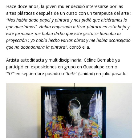
Hace doce años, la joven mujer decidió interesarse por las
artes plásticas después de un curso con un terapeuta del arte :
“Nos hab
í
a
dado papel y pintura y nos pidió que hiciéramos lo
que queríamos”. Hab
í
a empezado
a tirar pintura en esta hoja y
este formador me hab
í
a
dicho que este gesto se llamaba la
proyección ; yo había hecho varias obras y me había aconsejado
que no abandonara la pintura”
, contó ella.
Artista autodidacta y multidisciplinaria, Céline Bernabé ya
participó en exposiciones en grupo en Guadalupe como
“57”
en septiembre pasado o
“Inité”
(Unidad) en julio pasado.