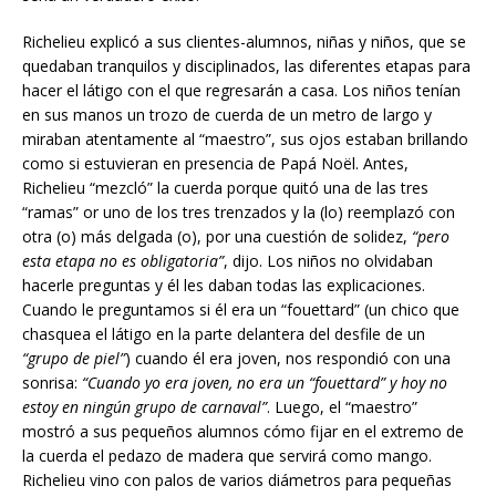
Richelieu explicó a sus clientes-alumnos, niñas y niños, que se
quedaban tranquilos y disciplinados, las diferentes etapas para
hacer el látigo con el que regresarán a casa. Los niños tenían
en sus manos un trozo de cuerda de un metro de largo y
miraban atentamente al “maestro”, sus ojos estaban brillando
como si estuvieran en presencia de Papá Noël. Antes,
Richelieu “mezcló” la cuerda porque quitó una de las tres
“ramas” or uno de los tres trenzados y la (lo) reemplazó con
otra (o) más delgada (o), por una cuestión de solidez,
“pero
esta etapa no es obligatoria”
, dijo. Los niños no olvidaban
hacerle preguntas y él les daban todas las explicaciones.
Cuando le preguntamos si él era un “fouettard” (un chico que
chasquea el látigo en la parte delantera del desfile de un
“grupo de piel”
) cuando él era joven, nos respondió con una
sonrisa:
“Cuando yo era joven, no era un “fouettard” y hoy no
estoy en ningún grupo de carnaval”
. Luego, el “maestro”
mostró a sus pequeños alumnos cómo fijar en el
extremo
de
la cuerda el pedazo de madera que servirá como mango.
Richelieu vino con palos de varios diámetros para pequeñas