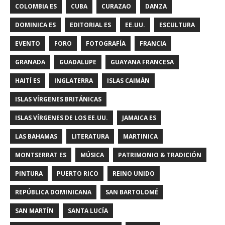
COLOMBIA ES
CUBA
CURAZAO
DANZA
DOMINICA ES
EDITORIAL ES
EE.UU.
ESCULTURA
EVENTO
FORO
FOTOGRAFÍA
FRANCIA
GRANADA
GUADALUPE
GUAYANA FRANCESA
HAITÍ ES
INGLATERRA
ISLAS CAIMÁN
ISLAS VÍRGENES BRITÁNICAS
ISLAS VÍRGENES DE LOS EE.UU.
JAMAICA ES
LAS BAHAMAS
LITERATURA
MARTINICA
MONTSERRAT ES
MÚSICA
PATRIMONIO & TRADICIÓN
PINTURA
PUERTO RICO
REINO UNIDO
REPÚBLICA DOMINICANA
SAN BARTOLOMÉ
SAN MARTÍN
SANTA LUCÍA