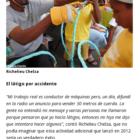
Richelieu Chelza
El látigo por accidente
“Mi trabajo real es
conductor de m
á
quinas
pero, un día,
difund
í
en la radio un anuncio para vender 30 metros de cuerda. La
gente no entendió mi mensaje y varias personas me llamaron
porque pensaron que yo hac
í
a
látigos, entonces mi hija me dijo
que intentara hacer algunos”
, contó Richelieu Chelza, que no
podía imaginar que esta actividad adicional que lanzó en 2012
sería un verdadero éxito.