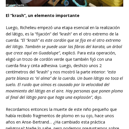
El “krash”, un elemento importante
Luego, Richelieu empezó una etapa esencial en la realización
del látigo, es la “fijación” del “krash” en el otro extremo de la
cuerda.
“El “krash” es este cordón que se fija en el otro extremo
del látigo. También se puede usar las fibras del karata, un árbol
que crece aquí en Guadalupe”
, explicó. Para esta operación,
eligió un trozo de cordón verde que también fijó con una
cuerda fina y cinta adhesiva. Luego, deshizo unos 2
centímetros del “krash” y nos mostró la parte interior:
“esta
parte blanca es “el alma” de la cuerda. Un buen látigo no toca el
suelo. El ruido que o
í
mos es causado por la velocidad del
movimiento del látigo en el aire. Hay personas que ponen plomo
al final del látigo para que haga una explosión”
, dijo.
Recordamos entonces la muerte de este niño pequeño que
había recibido fragmentos de plomo en su ojo, hace unos
años en Anse-Bertrand… ¿Ha cambiado esta práctica
peligrosa? Nadie lo sabe, pero podemos preguntarnos sobre