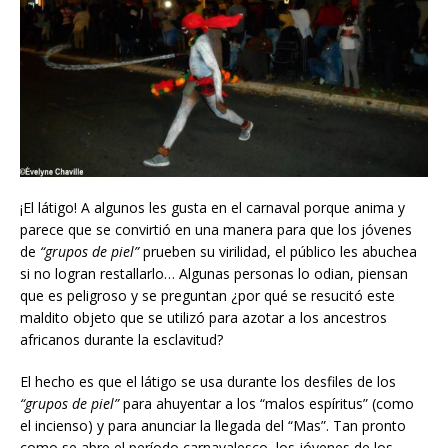
¡El látigo! A algunos les gusta en el carnaval porque anima y
parece que se convirtió en una manera para que los jóvenes
de
“grupos de piel”
prueben su virilidad, el público les abuchea
si no logran restallarlo… Algunas personas lo odian, piensan
que es peligroso y se preguntan ¿por qué se resucitó este
maldito objeto que se utilizó para azotar a los ancestros
africanos durante la esclavitud?
El hecho es que el látigo se usa durante los desfiles de los
“grupos de piel”
para ahuyentar a los “malos espíritus” (como
el incienso) y para anunciar la llegada del “Mas”. Tan pronto
como se abre el período carnavalesco, los jóvenes de los