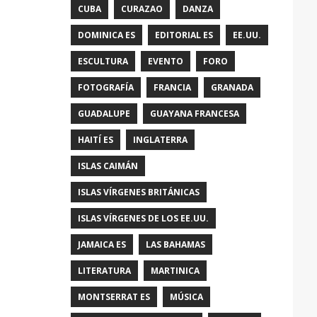
CUBA
CURAZAO
DANZA
DOMINICA ES
EDITORIAL ES
EE.UU.
ESCULTURA
EVENTO
FORO
FOTOGRAFÍA
FRANCIA
GRANADA
GUADALUPE
GUAYANA FRANCESA
HAITÍ ES
INGLATERRA
ISLAS CAIMÁN
ISLAS VÍRGENES BRITÁNICAS
ISLAS VÍRGENES DE LOS EE.UU.
JAMAICA ES
LAS BAHAMAS
LITERATURA
MARTINICA
MONTSERRAT ES
MÚSICA