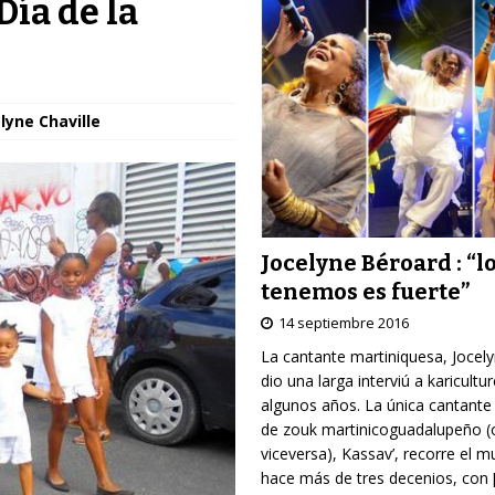
ía de la
lyne Chaville
Jocelyne Béroard : “l
tenemos es fuerte”
14 septiembre 2016
La cantante martiniquesa, Jocel
dio una larga interviú a karicultu
algunos años. La única cantante
de zouk martinicoguadalupeño (
viceversa), Kassav’, recorre el 
hace más de tres decenios, con