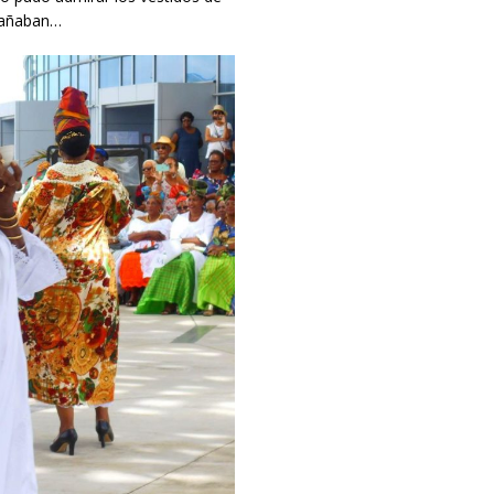
mpañaban…