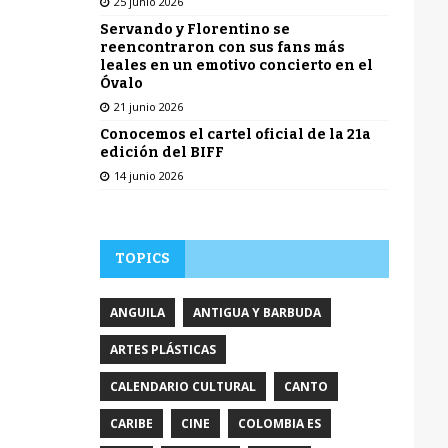
25 junio 2026
Servando y Florentino se
reencontraron con sus fans más
leales en un emotivo concierto en el
Óvalo
21 junio 2026
Conocemos el cartel oficial de la 21a
edición del BIFF
14 junio 2026
TOPICS
ANGUILA
ANTIGUA Y BARBUDA
ARTES PLÁSTICAS
CALENDARIO CULTURAL
CANTO
CARIBE
CINE
COLOMBIA ES