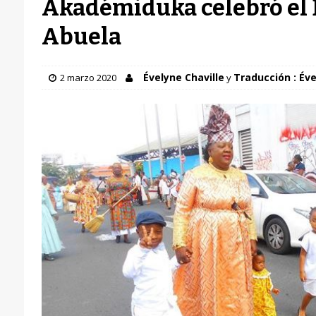
Akadémiduka celebró el D
Abuela
Évelyne Chaville
Traducción : Éve
2 marzo 2020
y