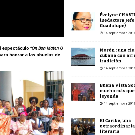
Évelyne CHAVI
(Redactora Jefe
Guadalupe)
14 septiembre 201
el espectáculo
“On Bon Maten O
Morón : una ci
ara honrar a las abuelas de
cubana con air
tradición
14 septiembre 201
Buena Vista Soc
mucho más que
leyenda
14 septiembre 201
El Caribe, una
extraordinaria
literaria