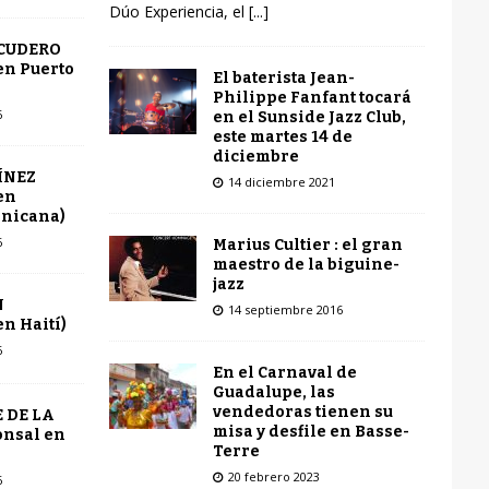
Dúo Experiencia, el
[...]
SCUDERO
en Puerto
El baterista Jean-
Philippe Fanfant tocará
6
en el Sunside Jazz Club,
este martes 14 de
diciembre
ÍNEZ
14 diciembre 2021
en
inicana)
6
Marius Cultier : el gran
maestro de la biguine-
jazz
N
14 septiembre 2016
n Haití)
6
En el Carnaval de
Guadalupe, las
vendedoras tienen su
 DE LA
misa y desfile en Basse-
onsal en
Terre
20 febrero 2023
6