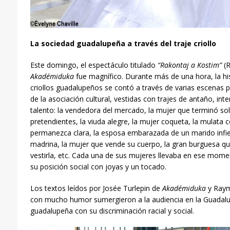
La sociedad guadalupeña a través del traje criollo
Este domingo, el espectáculo titulado
“Rakontaj a Kostim”
(R
Akadémiduka
fue magnífico. Durante más de una hora, la hist
criollos guadalupeños se contó a través de varias escenas
de la asociación cultural, vestidas con trajes de antaño, in
talento: la vendedora del mercado, la mujer que terminó so
pretendientes, la viuda alegre, la mujer coqueta, la mulata c
permanezca clara, la esposa embarazada de un marido infiel, 
madrina, la mujer que vende su cuerpo, la gran burguesa que
vestirla, etc. Cada una de sus mujeres llevaba en ese mom
su posición social con joyas y un tocado.
Los textos leídos por Josée Turlepin de
Akadémiduka
y Raym
con mucho humor sumergieron a la audiencia en la Guadalu
guadalupeña con su discriminación racial y social.