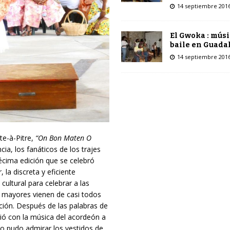
14 septiembre 201
El Gwoka : músi
baile en Guada
14 septiembre 201
te-à-Pitre,
“On Bon Maten O
ia, los fanáticos de los trajes
 décima edición que se celebró
la discreta y eficiente
cultural para celebrar a las
s mayores vienen de casi todos
ición. Después de las palabras de
gió con la música del acordeón a
o pudo admirar los vestidos de