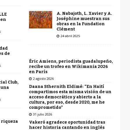
A. Nabajoth, L. Xavier y A.
LLE
Joséphine muestran sus
 en
obras en la Fundation
Clément
6
24 abril 2025
udad
es de
Éric Amiens, periodista guadalupeño,
6
recibe un trofeo en Wikimania 2026
en París
2 agosto 2026
ial Club,
Daana Sthernith Eldimé: “En Haití
 una
compartimos esta misma visión de un
acceso democrático y abierto a la
6
cultura, por eso, desde 2020, me he
comprometido”
31 julio 2026
 riqueza
Vakeró agradece oportunidad tras
hacer historia cantando en inglés