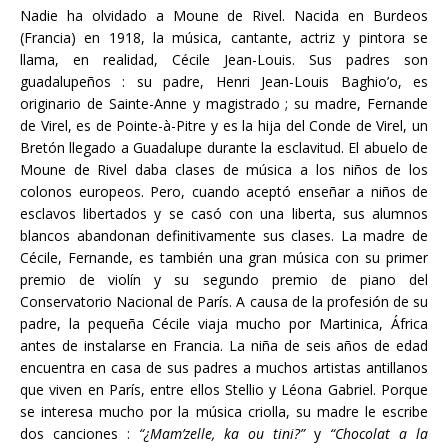
Nadie ha olvidado a Moune de Rivel. Nacida en Burdeos
(Francia) en 1918, la música, cantante, actriz y pintora se
llama, en realidad, Cécile Jean-Louis. Sus padres son
guadalupeños : su padre, Henri Jean-Louis Baghio’o, es
originario de Sainte-Anne y magistrado ; su madre, Fernande
de Virel, es de Pointe-à-Pitre y es la hija del Conde de Virel, un
Bretón llegado a Guadalupe durante la esclavitud. El abuelo de
Moune de Rivel daba clases de música a los niños de los
colonos europeos. Pero, cuando aceptó enseñar a niños de
esclavos libertados y se casó con una liberta, sus alumnos
blancos abandonan definitivamente sus clases. La madre de
Cécile, Fernande, es también una gran música con su primer
premio de violín y su segundo premio de piano del
Conservatorio Nacional de París. A causa de la profesión de su
padre, la pequeña Cécile viaja mucho por Martinica, África
antes de instalarse en Francia. La niña de seis años de edad
encuentra en casa de sus padres a muchos artistas antillanos
que viven en París, entre ellos Stellio y Léona Gabriel. Porque
se interesa mucho por la música criolla, su madre le escribe
dos canciones :
“¿Mam’zelle, ka ou tini?”
y
“Chocolat a la