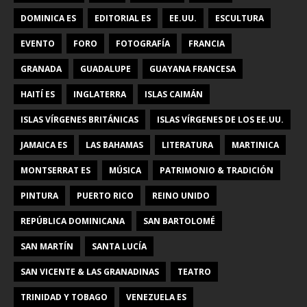
DOMINICA ES
EDITORIAL ES
EE.UU.
ESCULTURA
EVENTO
FORO
FOTOGRAFÍA
FRANCIA
GRANADA
GUADALUPE
GUAYANA FRANCESA
HAITÍ ES
INGLATERRA
ISLAS CAIMÁN
ISLAS VÍRGENES BRITÁNICAS
ISLAS VÍRGENES DE LOS EE.UU.
JAMAICA ES
LAS BAHAMAS
LITERATURA
MARTINICA
MONTSERRAT ES
MÚSICA
PATRIMONIO & TRADICIÓN
PINTURA
PUERTO RICO
REINO UNIDO
REPÚBLICA DOMINICANA
SAN BARTOLOMÉ
SAN MARTÍN
SANTA LUCÍA
SAN VICENTE & LAS GRANADINAS
TEATRO
TRINIDAD Y TOBAGO
VENEZUELA ES