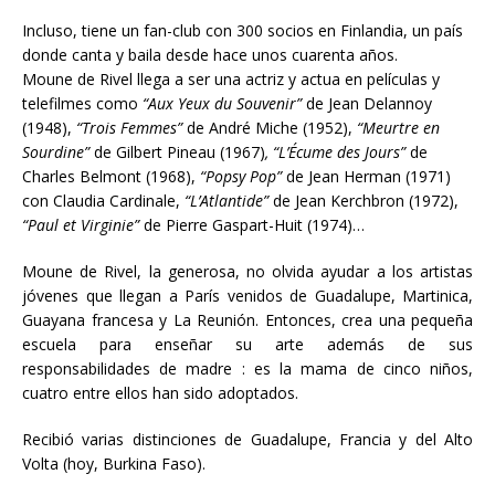
Incluso, tiene un fan-club con 300 socios en Finlandia, un país
donde canta y baila desde hace unos cuarenta años.
Moune de Rivel llega a ser una actriz y actua en películas y
telefilmes como
“Aux Yeux du Souvenir”
de Jean Delannoy
(1948),
“Trois Femmes”
de
André Miche (1952),
“Meurtre en
Sourdine”
de Gilbert Pineau (1967)
, “L’
É
cume des Jours”
de
Charles Belmont (1968),
“Popsy Pop”
de Jean Herman (1971)
con Claudia Cardinale,
“L’Atlantide”
de Jean Kerchbron (1972),
“Paul et Virginie”
de Pierre Gaspart-Huit (1974)…
Moune de Rivel, la generosa, no olvida ayudar a los artistas
jóvenes que llegan a París venidos de Guadalupe, Martinica,
Guayana francesa y La Reunión. Entonces, crea una pequeña
escuela para enseñar su arte además de sus
responsabilidades de madre : es la mama de cinco niños,
cuatro entre ellos han sido adoptados.
Recibió varias distinciones de Guadalupe, Francia y del Alto
Volta (hoy, Burkina Faso).