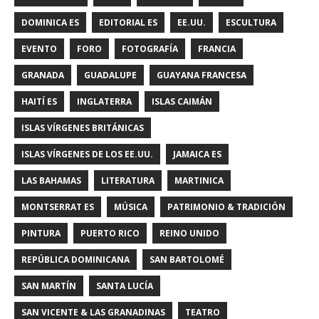
DOMINICA ES
EDITORIAL ES
EE.UU.
ESCULTURA
EVENTO
FORO
FOTOGRAFÍA
FRANCIA
GRANADA
GUADALUPE
GUAYANA FRANCESA
HAITÍ ES
INGLATERRA
ISLAS CAIMÁN
ISLAS VÍRGENES BRITÁNICAS
ISLAS VÍRGENES DE LOS EE.UU.
JAMAICA ES
LAS BAHAMAS
LITERATURA
MARTINICA
MONTSERRAT ES
MÚSICA
PATRIMONIO & TRADICIÓN
PINTURA
PUERTO RICO
REINO UNIDO
REPÚBLICA DOMINICANA
SAN BARTOLOMÉ
SAN MARTÍN
SANTA LUCÍA
SAN VICENTE & LAS GRANADINAS
TEATRO