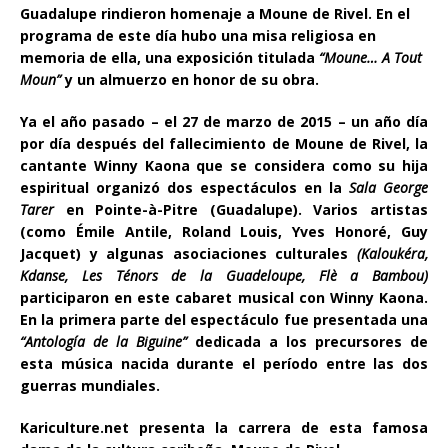
Guadalupe rindieron homenaje a Moune de Rivel. En el
programa de este día hubo una misa religiosa en
memoria de ella, una exposición titulada
“Moune… A Tout
Moun”
y un almuerzo en honor de su obra.
Ya el año pasado – el 27 de marzo de 2015 – un año día
por día después del fallecimiento de Moune de Rivel, la
cantante Winny Kaona que se considera como su hija
espiritual organizó dos espectáculos en la
Sala George
Tarer
en Pointe-à-Pitre (Guadalupe). Varios artistas
(como Émile Antile, Roland Louis, Yves Honoré, Guy
Jacquet) y algunas asociaciones culturales
(Kaloukéra,
Kdanse, Les Ténors de la Guadeloupe, Flè a Bambou)
participaron en este cabaret musical con Winny Kaona.
En la primera parte del espectáculo fue presentada una
“Antolog
í
a de la Biguine”
dedicada a los precursores de
esta música nacida durante el período entre las dos
guerras mundiales.
Kariculture.net presenta la carrera de esta famosa