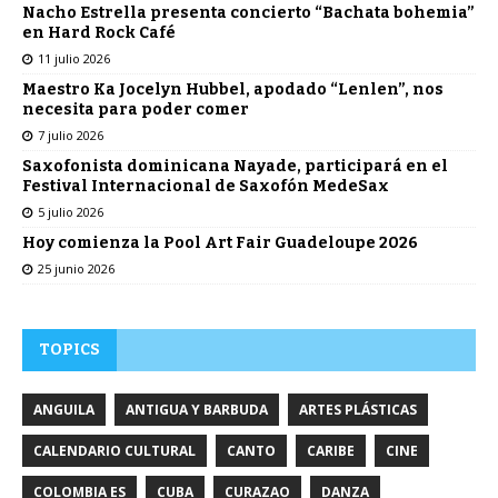
Nacho Estrella presenta concierto “Bachata bohemia”
en Hard Rock Café
11 julio 2026
Maestro Ka Jocelyn Hubbel, apodado “Lenlen”, nos
necesita para poder comer
7 julio 2026
Saxofonista dominicana Nayade, participará en el
Festival Internacional de Saxofón MedeSax
5 julio 2026
Hoy comienza la Pool Art Fair Guadeloupe 2026
25 junio 2026
TOPICS
ANGUILA
ANTIGUA Y BARBUDA
ARTES PLÁSTICAS
CALENDARIO CULTURAL
CANTO
CARIBE
CINE
COLOMBIA ES
CUBA
CURAZAO
DANZA