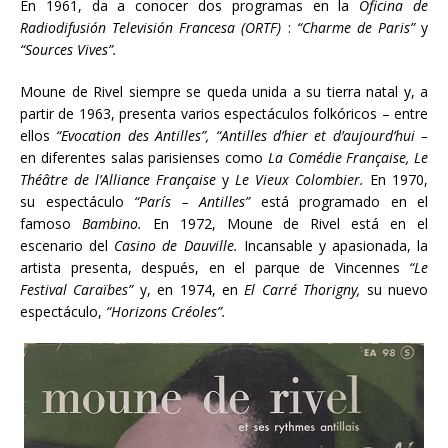
En 1961, da a conocer dos programas en la
Oficina de
Radiodifusión Televisión Francesa
(ORTF)
:
“Charme de Paris”
y
“Sources Vives”.
Moune de Rivel siempre se queda unida a su tierra natal y, a
partir de 1963, presenta varios espectáculos folkóricos – entre
ellos
“Evocation des Antilles”, “Antilles d’hier et d’aujourd’hui –
en diferentes salas parisienses como
La Comédie Française, Le
Théâtre de l’Alliance Française
y
Le Vieux Colombier.
En 1970,
su espectáculo
“París – Antilles”
está programado en el
famoso
Bambino.
En 1972, Moune de Rivel está en el
escenario del
Casino de Dauville.
Incansable y apasionada, la
artista presenta, después, en el parque de Vincennes
“Le
Festival Caraïbes”
y, en 1974, en
El Carré Thorigny,
su nuevo
espectáculo,
“Horizons Créoles”.