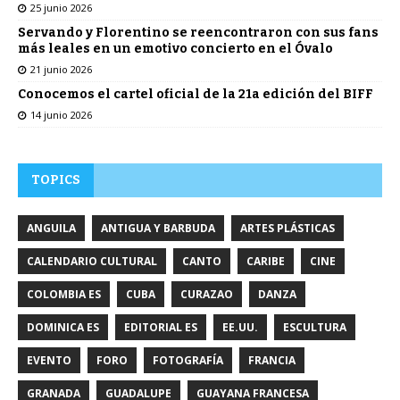
25 junio 2026
Servando y Florentino se reencontraron con sus fans
más leales en un emotivo concierto en el Óvalo
21 junio 2026
Conocemos el cartel oficial de la 21a edición del BIFF
14 junio 2026
TOPICS
ANGUILA
ANTIGUA Y BARBUDA
ARTES PLÁSTICAS
CALENDARIO CULTURAL
CANTO
CARIBE
CINE
COLOMBIA ES
CUBA
CURAZAO
DANZA
DOMINICA ES
EDITORIAL ES
EE.UU.
ESCULTURA
EVENTO
FORO
FOTOGRAFÍA
FRANCIA
GRANADA
GUADALUPE
GUAYANA FRANCESA