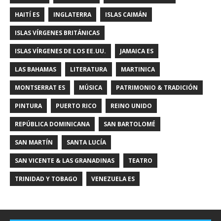
HAITÍ ES
INGLATERRA
ISLAS CAIMÁN
ISLAS VÍRGENES BRITÁNICAS
ISLAS VÍRGENES DE LOS EE.UU.
JAMAICA ES
LAS BAHAMAS
LITERATURA
MARTINICA
MONTSERRAT ES
MÚSICA
PATRIMONIO & TRADICIÓN
PINTURA
PUERTO RICO
REINO UNIDO
REPÚBLICA DOMINICANA
SAN BARTOLOMÉ
SAN MARTÍN
SANTA LUCÍA
SAN VICENTE & LAS GRANADINAS
TEATRO
TRINIDAD Y TOBAGO
VENEZUELA ES