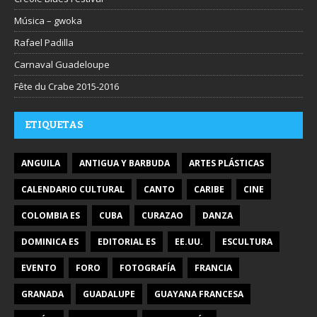
Música – gwoka
Rafael Padilla
Carnaval Guadeloupe
Fête du Crabe 2015-2016
ETIQUETAS
ANGUILA
ANTIGUA Y BARBUDA
ARTES PLÁSTICAS
CALENDARIO CULTURAL
CANTO
CARIBE
CINE
COLOMBIA ES
CUBA
CURAZAO
DANZA
DOMINICA ES
EDITORIAL ES
EE.UU.
ESCULTURA
EVENTO
FORO
FOTOGRAFÍA
FRANCIA
GRANADA
GUADALUPE
GUAYANA FRANCESA