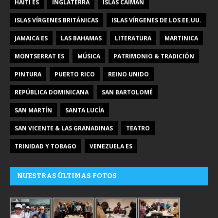
HAITÍ ES
INGLATERRA
ISLAS CAIMÁN
ISLAS VÍRGENES BRITÁNICAS
ISLAS VÍRGENES DE LOS EE.UU.
JAMAICA ES
LAS BAHAMAS
LITERATURA
MARTINICA
MONTSERRAT ES
MÚSICA
PATRIMONIO & TRADICIÓN
PINTURA
PUERTO RICO
REINO UNIDO
REPÚBLICA DOMINICANA
SAN BARTOLOMÉ
SAN MARTÍN
SANTA LUCÍA
SAN VICENTE & LAS GRANADINAS
TEATRO
TRINIDAD Y TOBAGO
VENEZUELA ES
NUESTRAS ÚLTIMAS FOTOS