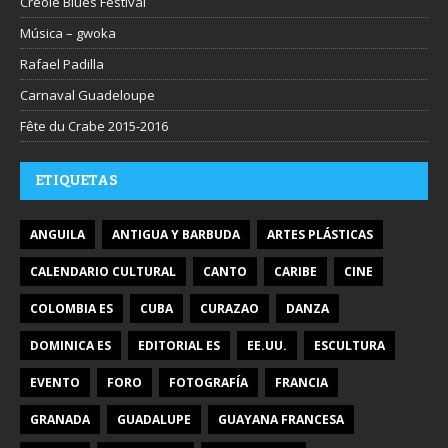
Créole Blues Festival
Música – gwoka
Rafael Padilla
Carnaval Guadeloupe
Fête du Crabe 2015-2016
ETIQUETAS
ANGUILA
ANTIGUA Y BARBUDA
ARTES PLÁSTICAS
CALENDARIO CULTURAL
CANTO
CARIBE
CINE
COLOMBIA ES
CUBA
CURAZAO
DANZA
DOMINICA ES
EDITORIAL ES
EE.UU.
ESCULTURA
EVENTO
FORO
FOTOGRAFÍA
FRANCIA
GRANADA
GUADALUPE
GUAYANA FRANCESA