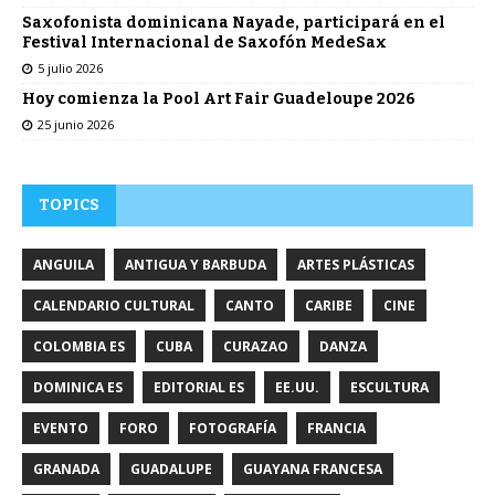
Saxofonista dominicana Nayade, participará en el
Festival Internacional de Saxofón MedeSax
5 julio 2026
Hoy comienza la Pool Art Fair Guadeloupe 2026
25 junio 2026
TOPICS
ANGUILA
ANTIGUA Y BARBUDA
ARTES PLÁSTICAS
CALENDARIO CULTURAL
CANTO
CARIBE
CINE
COLOMBIA ES
CUBA
CURAZAO
DANZA
DOMINICA ES
EDITORIAL ES
EE.UU.
ESCULTURA
EVENTO
FORO
FOTOGRAFÍA
FRANCIA
GRANADA
GUADALUPE
GUAYANA FRANCESA