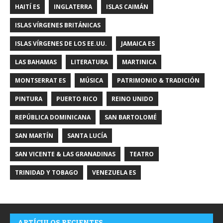
HAITÍ ES
INGLATERRA
ISLAS CAIMÁN
ISLAS VÍRGENES BRITÁNICAS
ISLAS VÍRGENES DE LOS EE.UU.
JAMAICA ES
LAS BAHAMAS
LITERATURA
MARTINICA
MONTSERRAT ES
MÚSICA
PATRIMONIO & TRADICIÓN
PINTURA
PUERTO RICO
REINO UNIDO
REPÚBLICA DOMINICANA
SAN BARTOLOMÉ
SAN MARTÍN
SANTA LUCÍA
SAN VICENTE & LAS GRANADINAS
TEATRO
TRINIDAD Y TOBAGO
VENEZUELA ES
ARTÍCULOS RECIENTES