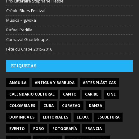
Prix Littéraire Stéphane Hessel
Créole Blues Festival
Música – gwoka
Rafael Padilla
Carnaval Guadeloupe
Fête du Crabe 2015-2016
ETIQUETAS
ANGUILA
ANTIGUA Y BARBUDA
ARTES PLÁSTICAS
CALENDARIO CULTURAL
CANTO
CARIBE
CINE
COLOMBIA ES
CUBA
CURAZAO
DANZA
DOMINICA ES
EDITORIAL ES
EE.UU.
ESCULTURA
EVENTO
FORO
FOTOGRAFÍA
FRANCIA