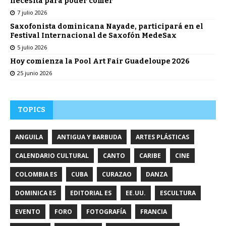
necesita para poder comer
7 julio 2026
Saxofonista dominicana Nayade, participará en el
Festival Internacional de Saxofón MedeSax
5 julio 2026
Hoy comienza la Pool Art Fair Guadeloupe 2026
25 junio 2026
TOPICS
ANGUILA
ANTIGUA Y BARBUDA
ARTES PLÁSTICAS
CALENDARIO CULTURAL
CANTO
CARIBE
CINE
COLOMBIA ES
CUBA
CURAZAO
DANZA
DOMINICA ES
EDITORIAL ES
EE.UU.
ESCULTURA
EVENTO
FORO
FOTOGRAFÍA
FRANCIA