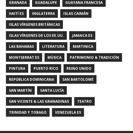
GRANADA
GUADALUPE
GUAYANA FRANCESA
HAITÍ ES
INGLATERRA
ISLAS CAIMÁN
ISLAS VÍRGENES BRITÁNICAS
ISLAS VÍRGENES DE LOS EE.UU.
JAMAICA ES
LAS BAHAMAS
LITERATURA
MARTINICA
MONTSERRAT ES
MÚSICA
PATRIMONIO & TRADICIÓN
PINTURA
PUERTO RICO
REINO UNIDO
REPÚBLICA DOMINICANA
SAN BARTOLOMÉ
SAN MARTÍN
SANTA LUCÍA
SAN VICENTE & LAS GRANADINAS
TEATRO
TRINIDAD Y TOBAGO
VENEZUELA ES