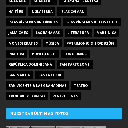
GRANADA
GUADALUPE
GUAYANA FRANCESA
HAITÍ ES
INGLATERRA
ISLAS CAIMÁN
ISLAS VÍRGENES BRITÁNICAS
ISLAS VÍRGENES DE LOS EE.UU.
JAMAICA ES
LAS BAHAMAS
LITERATURA
MARTINICA
MONTSERRAT ES
MÚSICA
PATRIMONIO & TRADICIÓN
PINTURA
PUERTO RICO
REINO UNIDO
REPÚBLICA DOMINICANA
SAN BARTOLOMÉ
SAN MARTÍN
SANTA LUCÍA
SAN VICENTE & LAS GRANADINAS
TEATRO
TRINIDAD Y TOBAGO
VENEZUELA ES
NUESTRAS ÚLTIMAS FOTOS