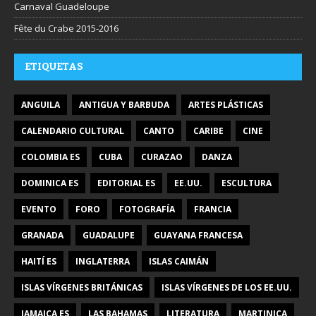
Carnaval Guadeloupe
Fête du Crabe 2015-2016
ETIQUETAS
ANGUILA
ANTIGUA Y BARBUDA
ARTES PLÁSTICAS
CALENDARIO CULTURAL
CANTO
CARIBE
CINE
COLOMBIA ES
CUBA
CURAZAO
DANZA
DOMINICA ES
EDITORIAL ES
EE.UU.
ESCULTURA
EVENTO
FORO
FOTOGRAFÍA
FRANCIA
GRANADA
GUADALUPE
GUAYANA FRANCESA
HAITÍ ES
INGLATERRA
ISLAS CAIMÁN
ISLAS VÍRGENES BRITÁNICAS
ISLAS VÍRGENES DE LOS EE.UU.
JAMAICA ES
LAS BAHAMAS
LITERATURA
MARTINICA