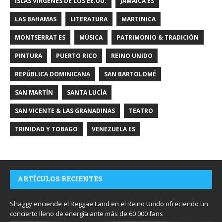
ISLAS VÍRGENES DE LOS EE.UU.
JAMAICA ES
LAS BAHAMAS
LITERATURA
MARTINICA
MONTSERRAT ES
MÚSICA
PATRIMONIO & TRADICIÓN
PINTURA
PUERTO RICO
REINO UNIDO
REPÚBLICA DOMINICANA
SAN BARTOLOMÉ
SAN MARTÍN
SANTA LUCÍA
SAN VICENTE & LAS GRANADINAS
TEATRO
TRINIDAD Y TOBAGO
VENEZUELA ES
ARTÍCULOS RECIENTES
Shaggy enciende el Reggae Land en el Reino Unido ofreciendo un
concierto lleno de energía ante más de 60 000 fans