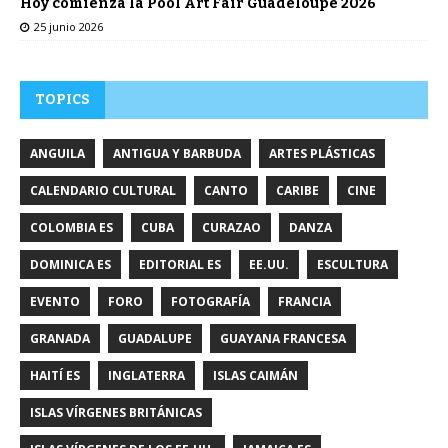
Hoy comienza la Pool Art Fair Guadeloupe 2026
25 junio 2026
TOPICS
ANGUILA
ANTIGUA Y BARBUDA
ARTES PLÁSTICAS
CALENDARIO CULTURAL
CANTO
CARIBE
CINE
COLOMBIA ES
CUBA
CURAZAO
DANZA
DOMINICA ES
EDITORIAL ES
EE.UU.
ESCULTURA
EVENTO
FORO
FOTOGRAFÍA
FRANCIA
GRANADA
GUADALUPE
GUAYANA FRANCESA
HAITÍ ES
INGLATERRA
ISLAS CAIMÁN
ISLAS VÍRGENES BRITÁNICAS