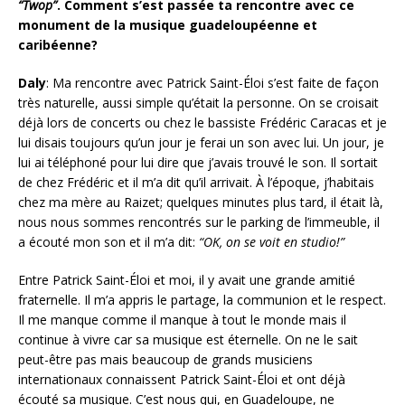
“Twop”
. Comment s’est passée ta rencontre avec ce
monument de la musique guadeloupéenne et
caribéenne?
Daly
: Ma rencontre avec Patrick Saint-Éloi s’est faite de façon
très naturelle, aussi simple qu’était la personne. On se croisait
déjà lors de concerts ou chez le bassiste Frédéric Caracas et je
lui disais toujours qu’un jour je ferai un son avec lui. Un jour, je
lui ai téléphoné pour lui dire que j’avais trouvé le son. Il sortait
de chez Frédéric et il m’a dit qu’il arrivait. À l’époque, j’habitais
chez ma mère au Raizet; quelques minutes plus tard, il était là,
nous nous sommes rencontrés sur le parking de l’immeuble, il
a écouté mon son et il m’a dit:
“OK, on se voit en studio!”
Entre Patrick Saint-Éloi et moi, il y avait une grande amitié
fraternelle. Il m’a appris le partage, la communion et le respect.
Il me manque comme il manque à tout le monde mais il
continue à vivre car sa musique est éternelle. On ne le sait
peut-être pas mais beaucoup de grands musiciens
internationaux connaissent Patrick Saint-Éloi et ont déjà
écouté sa musique. C’est nous qui, en Guadeloupe, ne