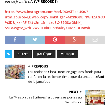
pas de frontières”
.
(VP RECORDS)
https://www.instagram.com/reel/DXeSiTdkUSn/?
utm_source=ig_web_copy_link&igsh=MzRlODBiNWFlZA%3D
%3D&_kx=RFiZktv2mLSnnszd3vXE5G8wOkhK_-
SsTo4vg5e_wtlU2Wx0TBkBuh9h6lcyXUMo.ULRawb
CHANT
JAMAÏQUE
MUSIQUE
PREVIOUS
La Fondation Clara Lionel engage des fonds pour
renforcer la résilience climatique du secteur créatif
de la Jamaïque
NEXT
La “Maison des Écritures” a ouvert ses portes au
Saint-Esprit