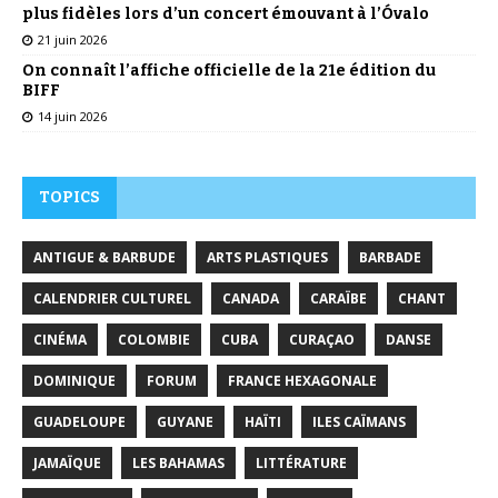
plus fidèles lors d’un concert émouvant à l’Óvalo
21 juin 2026
On connaît l’affiche officielle de la 21e édition du
BIFF
14 juin 2026
TOPICS
ANTIGUE & BARBUDE
ARTS PLASTIQUES
BARBADE
CALENDRIER CULTUREL
CANADA
CARAÏBE
CHANT
CINÉMA
COLOMBIE
CUBA
CURAÇAO
DANSE
DOMINIQUE
FORUM
FRANCE HEXAGONALE
GUADELOUPE
GUYANE
HAÏTI
ILES CAÏMANS
JAMAÏQUE
LES BAHAMAS
LITTÉRATURE