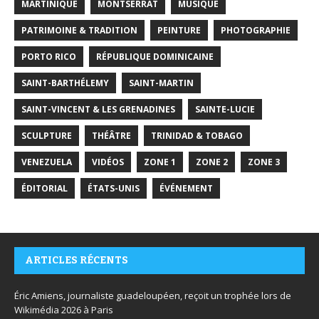
MARTINIQUE
MONTSERRAT
MUSIQUE
PATRIMOINE & TRADITION
PEINTURE
PHOTOGRAPHIE
PORTO RICO
RÉPUBLIQUE DOMINICAINE
SAINT-BARTHÉLEMY
SAINT-MARTIN
SAINT-VINCENT & LES GRENADINES
SAINTE-LUCIE
SCULPTURE
THÉÂTRE
TRINIDAD & TOBAGO
VENEZUELA
VIDÉOS
ZONE 1
ZONE 2
ZONE 3
ÉDITORIAL
ÉTATS-UNIS
ÉVÉNEMENT
ARTICLES RÉCENTS
Éric Amiens, journaliste guadeloupéen, reçoit un trophée lors de
Wikimédia 2026 à Paris