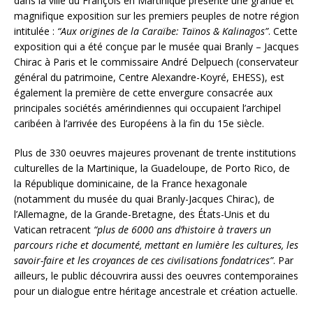
dans la ville du François en Martinique présente une grande et
magnifique exposition sur les premiers peuples de notre région
intitulée :
“Aux origines de la Caraïbe: Taïnos & Kalinagos”
. Cette
exposition qui a été conçue par le musée quai Branly – Jacques
Chirac à Paris et le commissaire André Delpuech (conservateur
général du patrimoine, Centre Alexandre-Koyré, EHESS), est
également la première de cette envergure consacrée aux
principales sociétés amérindiennes qui occupaient l’archipel
caribéen à l’arrivée des Européens à la fin du 15e siècle.
Plus de 330 oeuvres majeures provenant de trente institutions
culturelles de la Martinique, la Guadeloupe, de Porto Rico, de
la République dominicaine, de la France hexagonale
(notamment du musée du quai Branly-Jacques Chirac), de
l’Allemagne, de la Grande-Bretagne, des États-Unis et du
Vatican retracent
“plus de 6000 ans d’histoire à travers un
parcours riche et documenté, mettant en lumière les cultures, les
savoir-faire et les croyances de ces civilisations fondatrices”
. Par
ailleurs, le public découvrira aussi des oeuvres contemporaines
pour un dialogue entre héritage ancestrale et création actuelle.