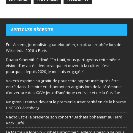
ARTICLES RÉCENTS
Éric Amiens, journaliste guadeloupéen, reçoit un trophée lors de
Wikimédia 2026 à Paris
Daana Sthernith Eldimé: “En Haïti, nous partageons cette même
vision d’un accès démocratique et ouvert à la culture c’est
pourquoi, depuis 2020, je me suis engagée”
Vakeró exprime sa gratitude pour cette opportunité après être
entré dans l’histoire en chantant en anglais lors de la cérémonie
d’ouverture des XXVe Jeux d’Amérique centrale et de la Caraïbe
Kingston Creative devient le premier lauréat caribéen de la bourse
UNESCO-Aschberg
Nacho Estrella présente son concert “Bachata bohemia” au Hard
Rock Café
Le Maître Ka Jocelyn Hubbel surnommé “Lenlen” a besoin de nous