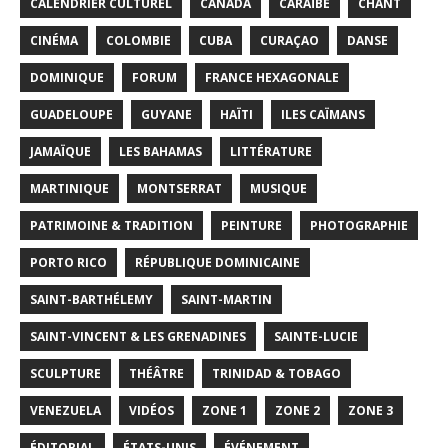
CALENDRIER CULTUREL
CANADA
CARAÏBE
CHANT
CINÉMA
COLOMBIE
CUBA
CURAÇAO
DANSE
DOMINIQUE
FORUM
FRANCE HEXAGONALE
GUADELOUPE
GUYANE
HAÏTI
ILES CAÏMANS
JAMAÏQUE
LES BAHAMAS
LITTÉRATURE
MARTINIQUE
MONTSERRAT
MUSIQUE
PATRIMOINE & TRADITION
PEINTURE
PHOTOGRAPHIE
PORTO RICO
RÉPUBLIQUE DOMINICAINE
SAINT-BARTHÉLEMY
SAINT-MARTIN
SAINT-VINCENT & LES GRENADINES
SAINTE-LUCIE
SCULPTURE
THÉÂTRE
TRINIDAD & TOBAGO
VENEZUELA
VIDÉOS
ZONE 1
ZONE 2
ZONE 3
ÉDITORIAL
ÉTATS-UNIS
ÉVÉNEMENT