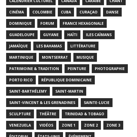
CALENDRIER CULTUREL
CANADA
CARAÏBE
CHANT
CINÉMA
COLOMBIE
CUBA
CURAÇAO
DANSE
DOMINIQUE
FORUM
FRANCE HEXAGONALE
GUADELOUPE
GUYANE
HAÏTI
ILES CAÏMANS
JAMAÏQUE
LES BAHAMAS
LITTÉRATURE
MARTINIQUE
MONTSERRAT
MUSIQUE
PATRIMOINE & TRADITION
PEINTURE
PHOTOGRAPHIE
PORTO RICO
RÉPUBLIQUE DOMINICAINE
SAINT-BARTHÉLEMY
SAINT-MARTIN
SAINT-VINCENT & LES GRENADINES
SAINTE-LUCIE
SCULPTURE
THÉÂTRE
TRINIDAD & TOBAGO
VENEZUELA
VIDÉOS
ZONE 1
ZONE 2
ZONE 3
ÉDITORIAL
ÉTATS-UNIS
ÉVÉNEMENT