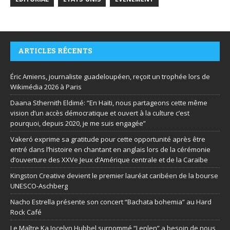
ARTICLES RÉCENTS
Éric Amiens, journaliste guadeloupéen, reçoit un trophée lors de
Wikimédia 2026 à Paris
Daana Sthernith Eldimé: “En Haïti, nous partageons cette même
vision d’un accès démocratique et ouvert à la culture c’est
pourquoi, depuis 2020, je me suis engagée”
Vakeró exprime sa gratitude pour cette opportunité après être
entré dans l’histoire en chantant en anglais lors de la cérémonie
d’ouverture des XXVe Jeux d’Amérique centrale et de la Caraïbe
Kingston Creative devient le premier lauréat caribéen de la bourse
UNESCO-Aschberg
Nacho Estrella présente son concert “Bachata bohemia” au Hard
Rock Café
Le Maître Ka Jocelyn Hubbel surnommé “Lenlen” a besoin de nous