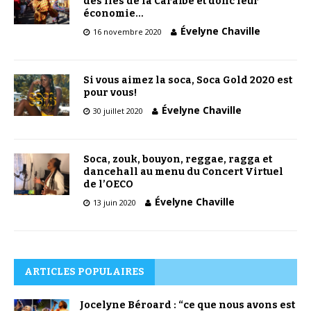
des îles de la Caraïbe et donc leur
économie…
Évelyne Chaville
16 novembre 2020
Si vous aimez la soca, Soca Gold 2020 est
pour vous!
Évelyne Chaville
30 juillet 2020
Soca, zouk, bouyon, reggae, ragga et
dancehall au menu du Concert Virtuel
de l’OECO
Évelyne Chaville
13 juin 2020
ARTICLES POPULAIRES
Jocelyne Béroard : “ce que nous avons est