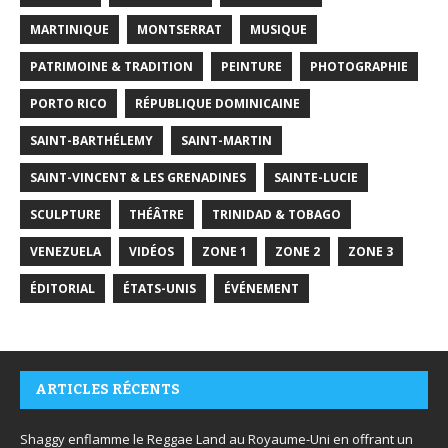
MARTINIQUE
MONTSERRAT
MUSIQUE
PATRIMOINE & TRADITION
PEINTURE
PHOTOGRAPHIE
PORTO RICO
RÉPUBLIQUE DOMINICAINE
SAINT-BARTHÉLEMY
SAINT-MARTIN
SAINT-VINCENT & LES GRENADINES
SAINTE-LUCIE
SCULPTURE
THÉÂTRE
TRINIDAD & TOBAGO
VENEZUELA
VIDÉOS
ZONE 1
ZONE 2
ZONE 3
ÉDITORIAL
ÉTATS-UNIS
ÉVÉNEMENT
ARTICLES RÉCENTS
Shaggy enflamme le Reggae Land au Royaume-Uni en offrant un