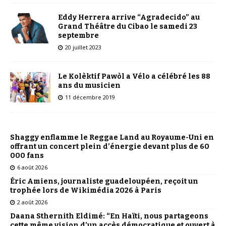
Eddy Herrera arrive “Agradecido” au
Grand Théâtre du Cibao le samedi 23
septembre
20 juillet 2023
Le Kolèktif Pawòl a Vélo a célébré les 88
ans du musicien
11 décembre 2019
Shaggy enflamme le Reggae Land au Royaume-Uni en
offrant un concert plein d’énergie devant plus de 60
000 fans
6 août 2026
Éric Amiens, journaliste guadeloupéen, reçoit un
trophée lors de Wikimédia 2026 à Paris
2 août 2026
Daana Sthernith Eldimé: “En Haïti, nous partageons
cette même vision d’un accès démocratique et ouvert à