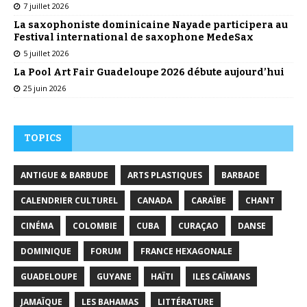
7 juillet 2026
La saxophoniste dominicaine Nayade participera au
Festival international de saxophone MedeSax
5 juillet 2026
La Pool Art Fair Guadeloupe 2026 débute aujourd’hui
25 juin 2026
TOPICS
ANTIGUE & BARBUDE
ARTS PLASTIQUES
BARBADE
CALENDRIER CULTUREL
CANADA
CARAÏBE
CHANT
CINÉMA
COLOMBIE
CUBA
CURAÇAO
DANSE
DOMINIQUE
FORUM
FRANCE HEXAGONALE
GUADELOUPE
GUYANE
HAÏTI
ILES CAÏMANS
JAMAÏQUE
LES BAHAMAS
LITTÉRATURE