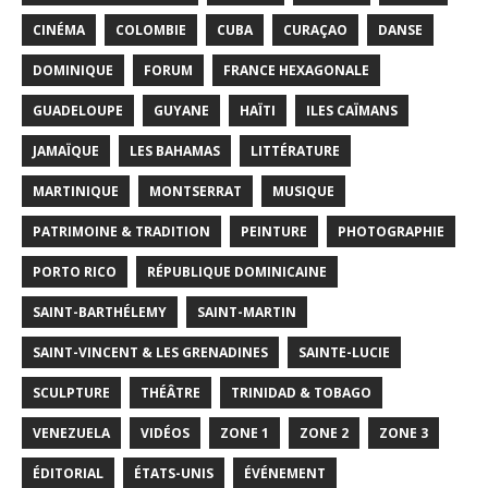
CINÉMA
COLOMBIE
CUBA
CURAÇAO
DANSE
DOMINIQUE
FORUM
FRANCE HEXAGONALE
GUADELOUPE
GUYANE
HAÏTI
ILES CAÏMANS
JAMAÏQUE
LES BAHAMAS
LITTÉRATURE
MARTINIQUE
MONTSERRAT
MUSIQUE
PATRIMOINE & TRADITION
PEINTURE
PHOTOGRAPHIE
PORTO RICO
RÉPUBLIQUE DOMINICAINE
SAINT-BARTHÉLEMY
SAINT-MARTIN
SAINT-VINCENT & LES GRENADINES
SAINTE-LUCIE
SCULPTURE
THÉÂTRE
TRINIDAD & TOBAGO
VENEZUELA
VIDÉOS
ZONE 1
ZONE 2
ZONE 3
ÉDITORIAL
ÉTATS-UNIS
ÉVÉNEMENT