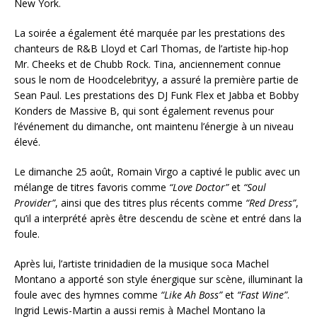
New York.
La soirée a également été marquée par les prestations des
chanteurs de R&B Lloyd et Carl Thomas, de l’artiste hip-hop
Mr. Cheeks et de Chubb Rock. Tina, anciennement connue
sous le nom de Hoodcelebrityy, a assuré la première partie de
Sean Paul. Les prestations des DJ Funk Flex et Jabba et Bobby
Konders de Massive B, qui sont également revenus pour
l’événement du dimanche, ont maintenu l’énergie à un niveau
élevé.
Le dimanche 25 août, Romain Virgo a captivé le public avec un
mélange de titres favoris comme
“Love Doctor”
et
“Soul
Provider”
, ainsi que des titres plus récents comme
“Red Dress”
,
qu’il a interprété après être descendu de scène et entré dans la
foule.
Après lui, l’artiste trinidadien de la musique soca Machel
Montano a apporté son style énergique sur scène, illuminant la
foule avec des hymnes comme
“Like Ah Boss”
et
“Fast Wine”
.
Ingrid Lewis-Martin a aussi remis à Machel Montano la