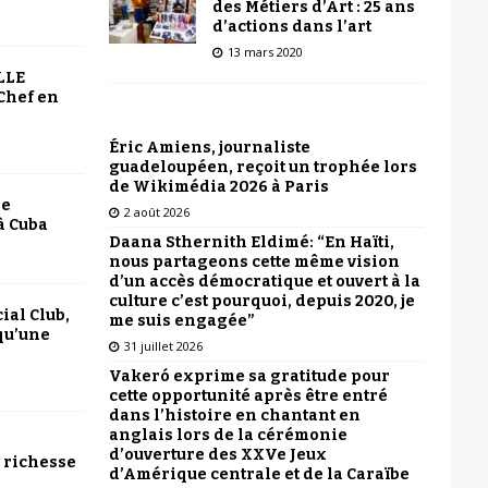
des Métiers d’Art : 25 ans
d’actions dans l’art
13 mars 2020
LLE
Chef en
Éric Amiens, journaliste
guadeloupéen, reçoit un trophée lors
de Wikimédia 2026 à Paris
le
2 août 2026
à Cuba
Daana Sthernith Eldimé: “En Haïti,
nous partageons cette même vision
d’un accès démocratique et ouvert à la
culture c’est pourquoi, depuis 2020, je
ial Club,
me suis engagée”
qu’une
31 juillet 2026
Vakeró exprime sa gratitude pour
cette opportunité après être entré
dans l’histoire en chantant en
anglais lors de la cérémonie
d’ouverture des XXVe Jeux
 richesse
d’Amérique centrale et de la Caraïbe