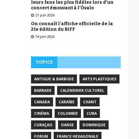
leurs fans les plus fidèles lors d’un
concert émouvant à l’Óvalo
21 juin 2026
On connaît l’affiche officielle de la
21e édition du BIFF
14 juin 2026
TOPICS
ANTIGUE & BARBUDE
ARTS PLASTIQUES
BARBADE
CALENDRIER CULTUREL
CANADA
CARAÏBE
CHANT
CINÉMA
COLOMBIE
CUBA
CURAÇAO
DANSE
DOMINIQUE
FORUM
FRANCE HEXAGONALE