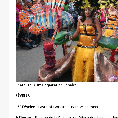
Photo: Tourism Corporation Bonaire
FÉVRIER
er
1
février
: Taste of Bonaire – Parc Wilhelmina
9
février
: Élection de la Reine et du Prince des Jeunes – Jo