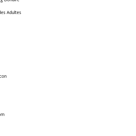
des Adultes
ncon
 pm