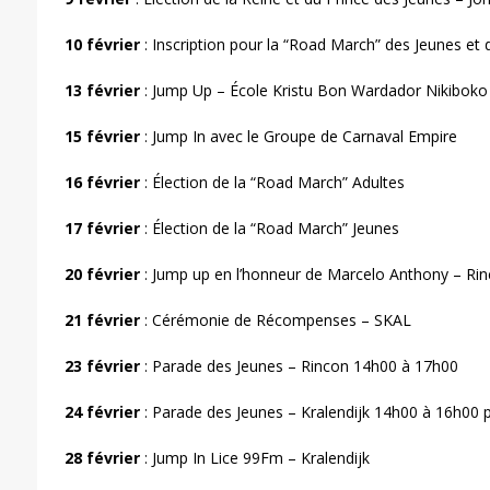
10 février
: Inscription pour la “Road March” des Jeunes et 
13
février
: Jump Up – École Kristu Bon Wardador Nikiboko
15
février
: Jump In avec le Groupe de Carnaval Empire
16
février
: Élection de la “Road March” Adultes
17 février
: Élection de la “Road March” Jeunes
20
février
: Jump up en l’honneur de Marcelo Anthony – Ri
21
février
: Cérémonie de Récompenses – SKAL
23 février
: P
arade des Jeunes – Rincon 14h00 à 17h00
24 février
: Parade des Jeunes – Kralendijk 14h00 à 16h00
28 février
: Jump In Lice 99Fm – Kralendijk