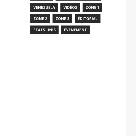
VENEZUELA
VIDÉOS
ZONE 1
ZONE 2
ZONE 3
ÉDITORIAL
ÉTATS-UNIS
ÉVÉNEMENT