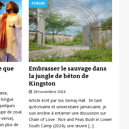
FORUM
Embrasser le sauvage dans
e que
la jungle de béton de
Kingston
28 novembre 2024
aise,
 longue
Article écrit par Isis Semaj-Hall En tant
 quelques
qu’écrivaine et universitaire jamaïcaine, je
oupe de zouk
suis encline à entamer une discussion sur
-versa),
Chain of Love : Rice and Peas Bush in Lower
is plus de
South Camp (2024), une œuvre
[...]