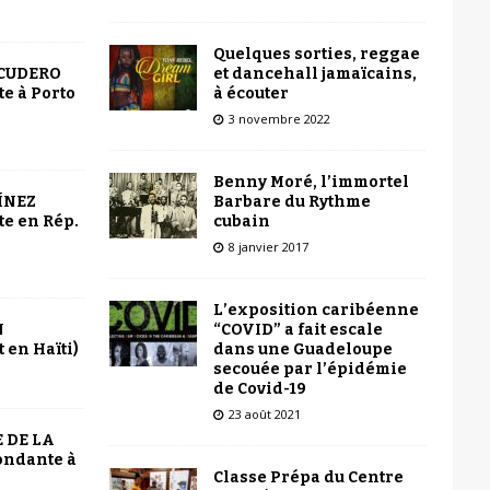
Quelques sorties, reggae
et dancehall jamaïcains,
SCUDERO
à écouter
e à Porto
3 novembre 2022
Benny Moré, l’immortel
Barbare du Rythme
ÍNEZ
cubain
e en Rép.
8 janvier 2017
L’exposition caribéenne
“COVID” a fait escale
N
dans une Guadeloupe
 en Haïti)
secouée par l’épidémie
de Covid-19
23 août 2021
 DE LA
ondante à
Classe Prépa du Centre