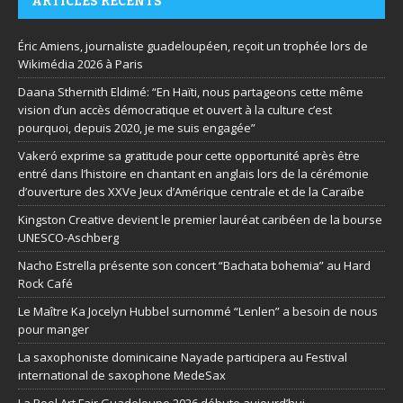
ARTICLES RÉCENTS
Éric Amiens, journaliste guadeloupéen, reçoit un trophée lors de
Wikimédia 2026 à Paris
Daana Sthernith Eldimé: “En Haïti, nous partageons cette même
vision d’un accès démocratique et ouvert à la culture c’est
pourquoi, depuis 2020, je me suis engagée”
Vakeró exprime sa gratitude pour cette opportunité après être
entré dans l’histoire en chantant en anglais lors de la cérémonie
d’ouverture des XXVe Jeux d’Amérique centrale et de la Caraïbe
Kingston Creative devient le premier lauréat caribéen de la bourse
UNESCO-Aschberg
Nacho Estrella présente son concert “Bachata bohemia” au Hard
Rock Café
Le Maître Ka Jocelyn Hubbel surnommé “Lenlen” a besoin de nous
pour manger
La saxophoniste dominicaine Nayade participera au Festival
international de saxophone MedeSax
La Pool Art Fair Guadeloupe 2026 débute aujourd’hui