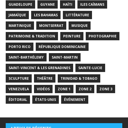
GUADELOUPE
GUYANE
HAÏTI
ILES CAÏMANS
JAMAÏQUE
LES BAHAMAS
LITTÉRATURE
MARTINIQUE
MONTSERRAT
MUSIQUE
PATRIMOINE & TRADITION
PEINTURE
PHOTOGRAPHIE
PORTO RICO
RÉPUBLIQUE DOMINICAINE
SAINT-BARTHÉLEMY
SAINT-MARTIN
SAINT-VINCENT & LES GRENADINES
SAINTE-LUCIE
SCULPTURE
THÉÂTRE
TRINIDAD & TOBAGO
VENEZUELA
VIDÉOS
ZONE 1
ZONE 2
ZONE 3
ÉDITORIAL
ÉTATS-UNIS
ÉVÉNEMENT