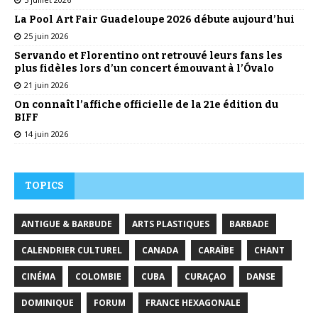
La Pool Art Fair Guadeloupe 2026 débute aujourd’hui
25 juin 2026
Servando et Florentino ont retrouvé leurs fans les
plus fidèles lors d’un concert émouvant à l’Óvalo
21 juin 2026
On connaît l’affiche officielle de la 21e édition du
BIFF
14 juin 2026
TOPICS
ANTIGUE & BARBUDE
ARTS PLASTIQUES
BARBADE
CALENDRIER CULTUREL
CANADA
CARAÏBE
CHANT
CINÉMA
COLOMBIE
CUBA
CURAÇAO
DANSE
DOMINIQUE
FORUM
FRANCE HEXAGONALE