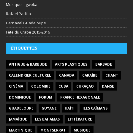
Musique – gwoka
Rafael Padilla
Carnaval Guadeloupe
Fête du Crabe 2015-2016
ÉTIQUETTES
ANTIGUE & BARBUDE
ARTS PLASTIQUES
BARBADE
CALENDRIER CULTUREL
CANADA
CARAÏBE
CHANT
CINÉMA
COLOMBIE
CUBA
CURAÇAO
DANSE
DOMINIQUE
FORUM
FRANCE HEXAGONALE
GUADELOUPE
GUYANE
HAÏTI
ILES CAÏMANS
JAMAÏQUE
LES BAHAMAS
LITTÉRATURE
MARTINIQUE
MONTSERRAT
MUSIQUE