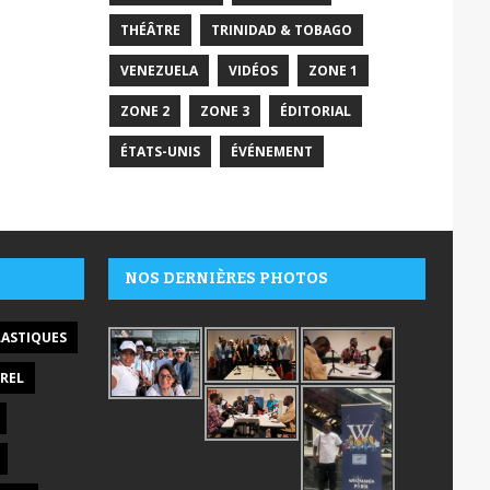
THÉÂTRE
TRINIDAD & TOBAGO
VENEZUELA
VIDÉOS
ZONE 1
ZONE 2
ZONE 3
ÉDITORIAL
ÉTATS-UNIS
ÉVÉNEMENT
NOS DERNIÈRES PHOTOS
LASTIQUES
REL