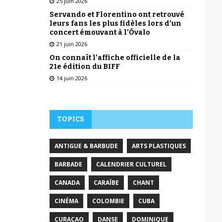
25 juin 2026
Servando et Florentino ont retrouvé
leurs fans les plus fidèles lors d’un
concert émouvant à l’Óvalo
21 juin 2026
On connaît l’affiche officielle de la
21e édition du BIFF
14 juin 2026
TOPICS
ANTIGUE & BARBUDE
ARTS PLASTIQUES
BARBADE
CALENDRIER CULTUREL
CANADA
CARAÏBE
CHANT
CINÉMA
COLOMBIE
CUBA
CURAÇAO
DANSE
DOMINIQUE