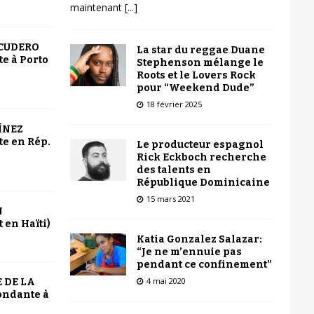
maintenant
[...]
SCUDERO
La star du reggae Duane
e à Porto
Stephenson mélange le
Roots et le Lovers Rock
pour “Weekend Dude”
18 février 2025
ÍNEZ
e en Rép.
Le producteur espagnol
Rick Eckboch recherche
des talents en
République Dominicaine
15 mars 2021
N
 en Haïti)
Katia Gonzalez Salazar:
“Je ne m’ennuie pas
pendant ce confinement”
4 mai 2020
 DE LA
ondante à