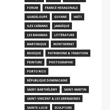
FORUM
FRANCE HEXAGONALE
GUADELOUPE
GUYANE
HAÏTI
ILES CAÏMANS
JAMAÏQUE
LES BAHAMAS
LITTÉRATURE
MARTINIQUE
MONTSERRAT
MUSIQUE
PATRIMOINE & TRADITION
PEINTURE
PHOTOGRAPHIE
PORTO RICO
RÉPUBLIQUE DOMINICAINE
SAINT-BARTHÉLEMY
SAINT-MARTIN
SAINT-VINCENT & LES GRENADINES
SAINTE-LUCIE
SCULPTURE