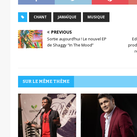
CHANT
JAMAÏQUE
MUSIQUE
PREVIOUS
Sortie aujourd’hui ! Le nouvel EP
Ed
de Shaggy “In The Mood”
prod
r
SUR LE MÊME THÈME