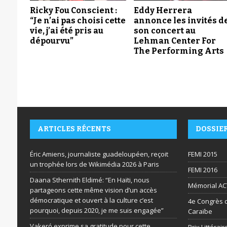
Ricky Fou Conscient :
Eddy Herrera
“Je n’ai pas choisi cette
annonce les invités d
vie, j’ai été pris au
son concert au
dépourvu”
Lehman Center For
The Performing Arts
ARTICLES RÉCENTS
DOSSIE
Éric Amiens, journaliste guadeloupéen, reçoit
FEMI 2015
un trophée lors de Wikimédia 2026 à Paris
FEMI 2016
Daana Sthernith Eldimé: “En Haïti, nous
Mémorial AC
partageons cette même vision d’un accès
démocratique et ouvert à la culture c’est
4e Congrès d
pourquoi, depuis 2020, je me suis engagée”
Caraïbe
Vakeró exprime sa gratitude pour cette
Prix Littéra