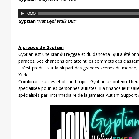
c
t
L
00:00
e
e
Gyptian
“Hot Gyal Walk Out”
u
c
r
t
a
e
u
u
À propos de Gyptian
d
r
Gyptian est une star du reggae et du dancehall qui a été prim
i
a
parades. Ses chansons ont atteint les sommets des classem
o
u
Il s’est produit sur la plupart des grandes scènes du mond
d
York.
i
Combinant succès et philanthropie, Gyptian a soutenu Ther
o
spécialisée pour les personnes autistes. Il a financé leur sall
spécialisés par l’intermédiaire de la Jamaica Autism Support 