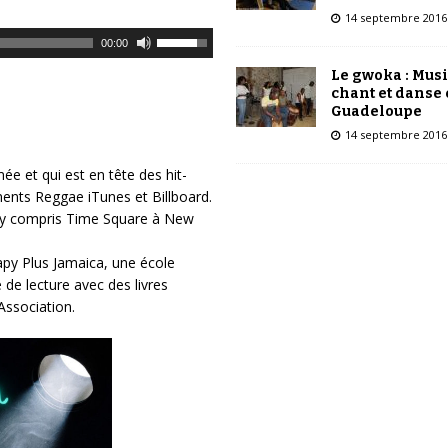
i
14 septembre 2016
l
U
00:00
i
t
Le gwoka : Mus
s
i
chant et danse
e
l
Guadeloupe
z
i
14 septembre 2016
l
s
e
e
ée et qui est en tête des hit-
s
z
ents Reggae iTunes et Billboard.
f
l
e, y compris Time Square à New
l
e
è
s
apy Plus Jamaica, une école
c
f
e de lecture avec des livres
h
l
Association.
e
è
s
c
h
h
a
e
u
s
t
h