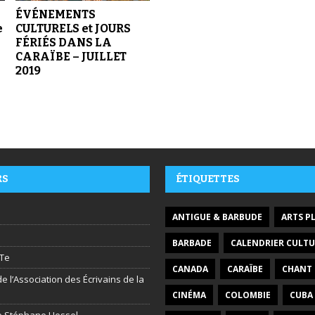
ÉVÉNEMENTS
e
CULTURELS et JOURS
FÉRIÉS DANS LA
CARAÏBE – JUILLET
2019
RS
ÉTIQUETTES
ANTIGUE & BARBUDE
ARTS P
BARBADE
CALENDRIER CULTU
Te
CANADA
CARAÏBE
CHANT
e l’Association des Écrivains de la
CINÉMA
COLOMBIE
CUBA
ire Stéphane Hessel