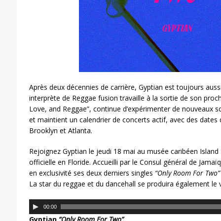
Après deux décennies de carrière, Gyptian est toujours auss
interprète de Reggae fusion travaille à la sortie de son proch
Love, and Reggae”, continue d’expérimenter de nouveaux so
et maintient un calendrier de concerts actif, avec des dates
Brooklyn et Atlanta.
Rejoignez Gyptian le jeudi 18 mai au musée caribéen Island
officielle en Floride. Accueilli par le Consul général de Jam
en exclusivité ses deux derniers singles
“Only Room For Two”
La star du reggae et du dancehall se produira également le 
L
00:00
e
Gyptian
“Only Room For Two”