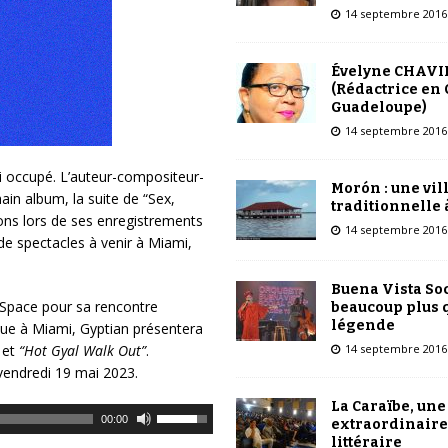
14 septembre 2016
Évelyne CHAVI
(Rédactrice en 
Guadeloupe)
14 septembre 2016
i occupé. L’auteur-compositeur-
Morón : une vil
ain album, la suite de “Sex,
traditionnelle 
ns lors de ses enregistrements
14 septembre 2016
 de spectacles à venir à Miami,
Buena Vista Soc
 Space pour sa rencontre
beaucoup plus 
légende
aïque à Miami, Gyptian présentera
14 septembre 2016
et
“Hot Gyal Walk Out”
.
vendredi 19 mai 2023.
La Caraïbe, une
U
00:00
extraordinaire
t
littéraire