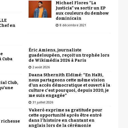
Michael Flores “La
Justicia” va sortir un EP
aux couleurs du dembow
dominicain
LLE
8 décembre 2021
Chef en
Éric Amiens, journaliste
le
guadeloupéen, reçoit un trophée lors
à Cuba
de Wikimédia 2026 à Paris
2 août 2026
Daana Sthernith Eldimé: “En Haïti,
nous partageons cette même vision
ial Club,
d’un accès démocratique et ouvert à la
qu’une
culture c’est pourquoi, depuis 2020, je
me suis engagée”
31 juillet 2026
Vakeró exprime sa gratitude pour
cette opportunité après être entré
dans l’histoire en chantant en
 richesse
anglais lors de la cérémonie